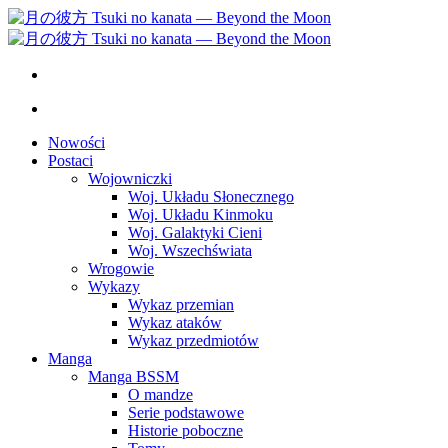
Nowości
Postaci
Wojowniczki
Woj. Układu Słonecznego
Woj. Układu Kinmoku
Woj. Galaktyki Cieni
Woj. Wszechświata
Wrogowie
Wykazy
Wykaz przemian
Wykaz ataków
Wykaz przedmiotów
Manga
Manga BSSM
O mandze
Serie podstawowe
Historie poboczne