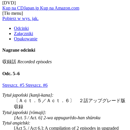
[DVD]
Kup na CDJapan.jp
Kup na Amazon.com
[Tło menu]
Pobierz w wys. jak.
Odcinki
Załączniki
Opakowanie
Nagrane odcinki
収録話
Recorded episodes
Odc. 5–6
Streszcz. #5
Streszcz. #6
Tytuł japoński [kanji-kana]:
〔Ａｃｔ．５／Ａｃｔ．６〕 ２話アップグレード版
収録
Tytuł japoński [rōmaji]:
[Act. 5 / Act. 6] 2-wa appugurēdo-han shūroku
Tytuł angielski:
[Act 5. / Act 6.]: A compilation of 2 episodes in upgraded