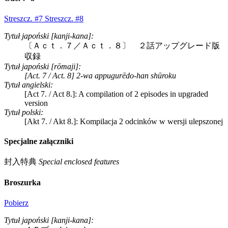
Streszcz. #7
Streszcz. #8
Tytuł japoński [kanji-kana]:
〔Ａｃｔ．７／Ａｃｔ．８〕 ２話アップグレード版
収録
Tytuł japoński [rōmaji]:
[Act. 7 / Act. 8] 2-wa appugurēdo-han shūroku
Tytuł angielski:
[Act 7. / Act 8.]: A compilation of 2 episodes in upgraded
version
Tytuł polski:
[Akt 7. / Akt 8.]: Kompilacja 2 odcinków w wersji ulepszonej
Specjalne załączniki
封入特典
Special enclosed features
Broszurka
Pobierz
Tytuł japoński [kanji-kana]: