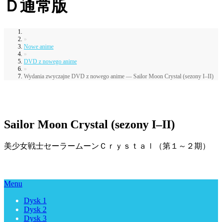
Ｄ通常版
»
Nowe anime
»
DVD z nowego anime
»
Wydania zwyczajne DVD z nowego anime — Sailor Moon Crystal (sezony I–II)
Sailor Moon Crystal (sezony I–II)
美少女戦士セーラームーンＣｒｙｓｔａｌ（第１～２期）
Menu
Dysk 1
Dysk 2
Dysk 3