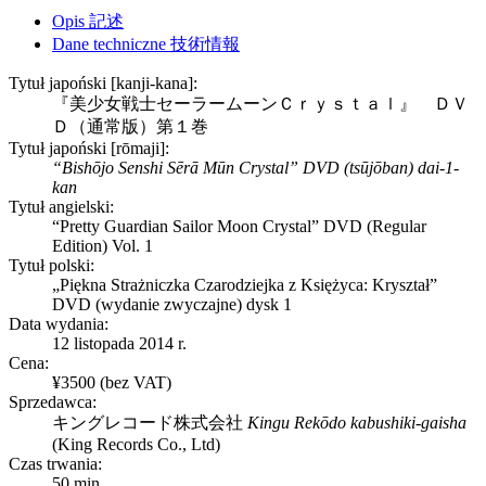
Opis 記述
Dane techniczne 技術情報
Tytuł japoński [kanji-kana]:
『美少女戦士セーラームーンＣｒｙｓｔａｌ』 ＤＶ
Ｄ（通常版）第１巻
Tytuł japoński [rōmaji]:
“Bishōjo Senshi Sērā Mūn Crystal” DVD (tsūjōban) dai-1-
kan
Tytuł angielski:
“Pretty Guardian Sailor Moon Crystal” DVD (Regular
Edition) Vol. 1
Tytuł polski:
„Piękna Strażniczka Czarodziejka z Księżyca: Kryształ”
DVD (wydanie zwyczajne) dysk 1
Data wydania:
12 listopada 2014 r.
Cena:
¥3500 (bez VAT)
Sprzedawca:
キングレコード株式会社
Kingu Rekōdo kabushiki-gaisha
(
King Records Co., Ltd
)
Czas trwania:
50 min