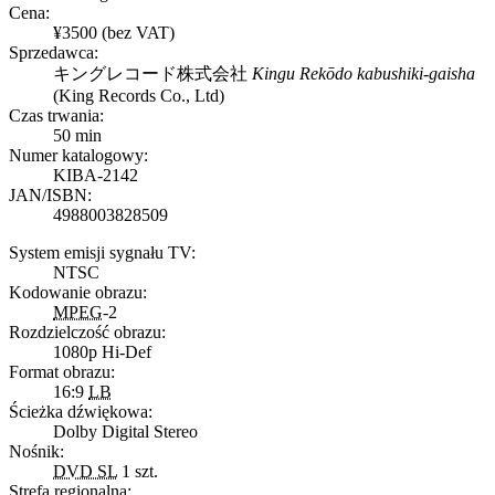
Cena:
¥3500 (bez VAT)
Sprzedawca:
キングレコード株式会社
Kingu Rekōdo kabushiki-gaisha
(
King Records Co., Ltd
)
Czas trwania:
50 min
Numer katalogowy:
KIBA-2142
JAN/ISBN:
4988003828509
System emisji sygnału TV:
NTSC
Kodowanie obrazu:
MPEG
-2
Rozdzielczość obrazu:
1080p Hi-Def
Format obrazu:
16:9
LB
Ścieżka dźwiękowa:
Dolby Digital Stereo
Nośnik:
DVD SL
1 szt.
Strefa regionalna: