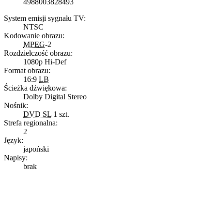
4988003828493
System emisji sygnału TV:
NTSC
Kodowanie obrazu:
MPEG
-2
Rozdzielczość obrazu:
1080p Hi-Def
Format obrazu:
16:9
LB
Ścieżka dźwiękowa:
Dolby Digital Stereo
Nośnik:
DVD SL
1 szt.
Strefa regionalna:
2
Język:
japoński
Napisy:
brak