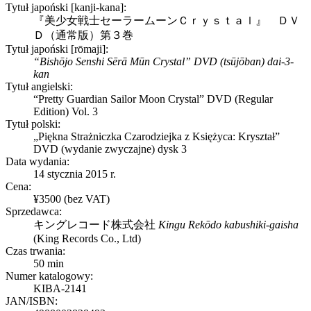
Tytuł japoński [kanji-kana]:
『美少女戦士セーラームーンＣｒｙｓｔａｌ』 ＤＶ
Ｄ（通常版）第３巻
Tytuł japoński [rōmaji]:
“Bishōjo Senshi Sērā Mūn Crystal” DVD (tsūjōban) dai-3-
kan
Tytuł angielski:
“Pretty Guardian Sailor Moon Crystal” DVD (Regular
Edition) Vol. 3
Tytuł polski:
„Piękna Strażniczka Czarodziejka z Księżyca: Kryształ”
DVD (wydanie zwyczajne) dysk 3
Data wydania:
14 stycznia 2015 r.
Cena:
¥3500 (bez VAT)
Sprzedawca:
キングレコード株式会社
Kingu Rekōdo kabushiki-gaisha
(
King Records Co., Ltd
)
Czas trwania:
50 min
Numer katalogowy:
KIBA-2141
JAN/ISBN: