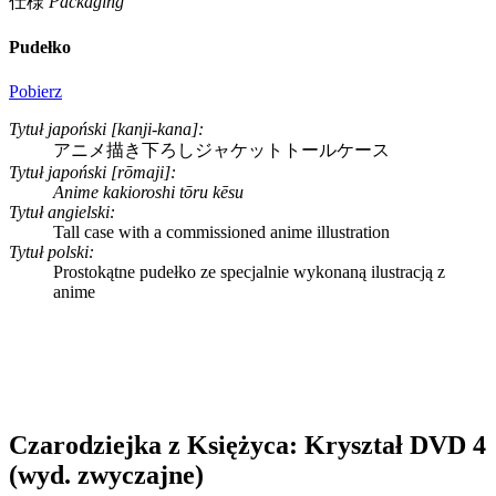
仕様
Packaging
Pudełko
Pobierz
Tytuł japoński [kanji-kana]:
アニメ描き下ろしジャケットトールケース
Tytuł japoński [rōmaji]:
Anime kakioroshi tōru kēsu
Tytuł angielski:
Tall case with a commissioned anime illustration
Tytuł polski:
Prostokątne pudełko ze specjalnie wykonaną ilustracją z
anime
Czarodziejka z Księżyca: Kryształ DVD 4
(wyd. zwyczajne)