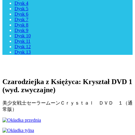
Dysk 4
Dysk 5
Dysk 6
Dysk 7
Dysk 8
Dysk 9
Dysk 10
Dysk 11
Dysk 12
Dysk 13
Czarodziejka z Księżyca: Kryształ DVD 1
(wyd. zwyczajne)
美少女戦士セーラームーンＣｒｙｓｔａｌ ＤＶＤ １（通
常版）