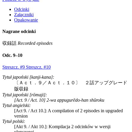
Odcinki
Załączniki
Opakowanie
Nagrane odcinki
収録話
Recorded episodes
Odc. 9–10
Streszcz. #9
Streszcz. #10
Tytuł japoński [kanji-kana]:
〔Ａｃｔ．９／Ａｃｔ．１０〕 ２話アップグレード
版収録
Tytuł japoński [rōmaji]:
[Act. 9 / Act. 10] 2-wa appugurēdo-han shūroku
Tytuł angielski:
[Act 9. / Act 10.]: A compilation of 2 episodes in upgraded
version
Tytuł polski:
[Akt 9. / Akt 10.]: Kompilacja 2 odcinków w wersji
ulepszonej