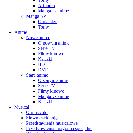
Tomy
Artbooki
Manga vs anime
Manga SV
O mandze
Tomy
Anime
Nowe anime
O nowym anime
Serie TV
Filmy kinowe
Książki
BD
DVD
Stare anime
O starym anime
Serie TV
Filmy kinowe
Manga vs anime
Książki
Musical
O musicalu
Słowniczek pojęć
Przedstawienia musicalowe
Przedstawienia i nagrania specjalne