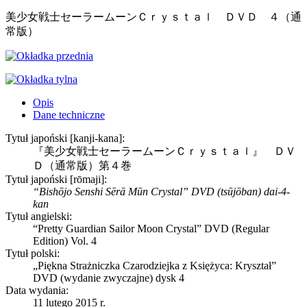
美少女戦士セーラームーンＣｒｙｓｔａｌ ＤＶＤ ４（通
常版）
Opis
Dane techniczne
Tytuł japoński [kanji-kana]:
『美少女戦士セーラームーンＣｒｙｓｔａｌ』 ＤＶ
Ｄ（通常版）第４巻
Tytuł japoński [rōmaji]:
“Bishōjo Senshi Sērā Mūn Crystal” DVD (tsūjōban) dai-4-
kan
Tytuł angielski:
“Pretty Guardian Sailor Moon Crystal” DVD (Regular
Edition) Vol. 4
Tytuł polski:
„Piękna Strażniczka Czarodziejka z Księżyca: Kryształ”
DVD (wydanie zwyczajne) dysk 4
Data wydania:
11 lutego 2015 r.