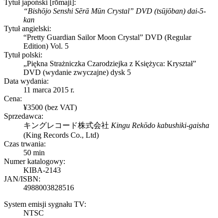
Tytuł japoński [rōmaji]:
“Bishōjo Senshi Sērā Mūn Crystal” DVD (tsūjōban) dai-5-
kan
Tytuł angielski:
“Pretty Guardian Sailor Moon Crystal” DVD (Regular
Edition) Vol. 5
Tytuł polski:
„Piękna Strażniczka Czarodziejka z Księżyca: Kryształ”
DVD (wydanie zwyczajne) dysk 5
Data wydania:
11 marca 2015 r.
Cena:
¥3500 (bez VAT)
Sprzedawca:
キングレコード株式会社
Kingu Rekōdo kabushiki-gaisha
(
King Records Co., Ltd
)
Czas trwania:
50 min
Numer katalogowy:
KIBA-2143
JAN/ISBN:
4988003828516
System emisji sygnału TV:
NTSC