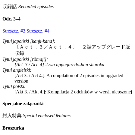
収録話
Recorded episodes
Odc. 3–4
Streszcz. #3
Streszcz. #4
Tytuł japoński [kanji-kana]:
〔Ａｃｔ．３／Ａｃｔ．４〕 ２話アップグレード版
収録
Tytuł japoński [rōmaji]:
[Act. 3 / Act. 4] 2-wa appugurēdo-han shūroku
Tytuł angielski:
[Act 3. / Act 4.]: A compilation of 2 episodes in upgraded
version
Tytuł polski:
[Akt 3. / Akt 4.]: Kompilacja 2 odcinków w wersji ulepszonej
Specjalne załączniki
封入特典
Special enclosed features
Broszurka