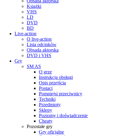
Obsada aktorska
Książki
VHS
LD
DVD
BD
Live-action
O live-action
Lista odcinków
Obsada aktorska
DVD i VHS
Gry
SM AS
O grze
Instrukcja obsługi
Opis przejścia
Postaci
Pomniejsi przeciwnicy
Techniki
Przedmioty
Sklepy
Poziomy i doświadczenie
Cheaty
Pozostałe gry
Gry oficjalne