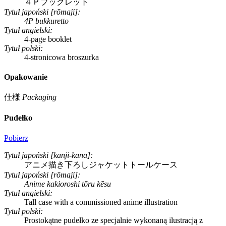
４Ｐブックレット
Tytuł japoński [rōmaji]:
4P bukkuretto
Tytuł angielski:
4-page booklet
Tytuł polski:
4-stronicowa broszurka
Opakowanie
仕様
Packaging
Pudełko
Pobierz
Tytuł japoński [kanji-kana]:
アニメ描き下ろしジャケットトールケース
Tytuł japoński [rōmaji]:
Anime kakioroshi tōru kēsu
Tytuł angielski:
Tall case with a commissioned anime illustration
Tytuł polski:
Prostokątne pudełko ze specjalnie wykonaną ilustracją z