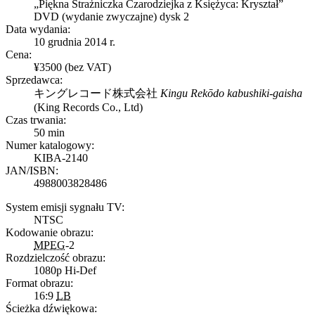
„Piękna Strażniczka Czarodziejka z Księżyca: Kryształ”
DVD (wydanie zwyczajne) dysk 2
Data wydania:
10 grudnia 2014 r.
Cena:
¥3500 (bez VAT)
Sprzedawca:
キングレコード株式会社
Kingu Rekōdo kabushiki-gaisha
(
King Records Co., Ltd
)
Czas trwania:
50 min
Numer katalogowy:
KIBA-2140
JAN/ISBN:
4988003828486
System emisji sygnału TV:
NTSC
Kodowanie obrazu:
MPEG
-2
Rozdzielczość obrazu:
1080p Hi-Def
Format obrazu:
16:9
LB
Ścieżka dźwiękowa: