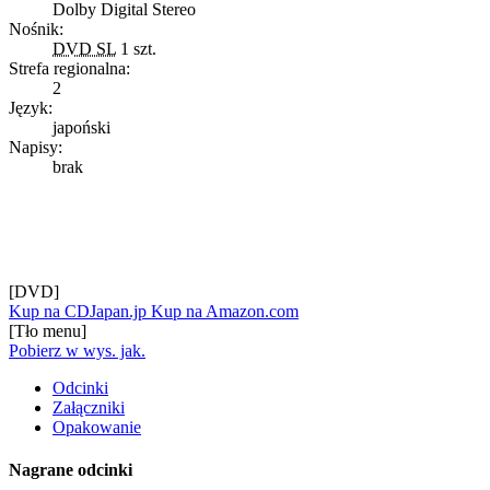
Dolby Digital Stereo
Nośnik:
DVD SL
1 szt.
Strefa regionalna:
2
Język:
japoński
Napisy:
brak
[DVD]
Kup na CDJapan.jp
Kup na Amazon.com
[Tło menu]
Pobierz w wys. jak.
Odcinki
Załączniki
Opakowanie
Nagrane odcinki