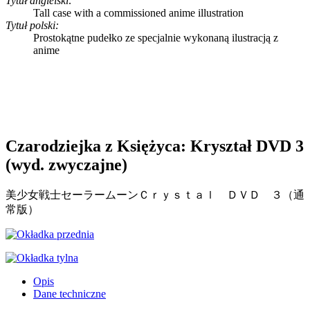
Tytuł angielski:
Tall case with a commissioned anime illustration
Tytuł polski:
Prostokątne pudełko ze specjalnie wykonaną ilustracją z
anime
Czarodziejka z Księżyca: Kryształ DVD 3
(wyd. zwyczajne)
美少女戦士セーラームーンＣｒｙｓｔａｌ ＤＶＤ ３（通
常版）
Opis
Dane techniczne