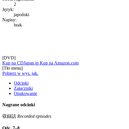
2
Język:
japoński
Napisy:
brak
[DVD]
Kup na CDJapan.jp
Kup na Amazon.com
[Tło menu]
Pobierz w wys. jak.
Odcinki
Załączniki
Opakowanie
Nagrane odcinki
収録話
Recorded episodes
Odc. 7–8