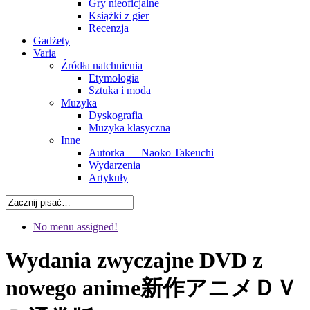
Gry nieoficjalne
Książki z gier
Recenzja
Gadżety
Varia
Źródła natchnienia
Etymologia
Sztuka i moda
Muzyka
Dyskografia
Muzyka klasyczna
Inne
Autorka — Naoko Takeuchi
Wydarzenia
Artykuły
No menu assigned!
Wydania zwyczajne DVD z
nowego anime
新作アニメＤＶ