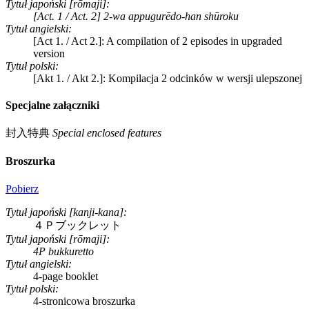
Tytuł japoński [rōmaji]:
[Act. 1 / Act. 2] 2-wa appugurēdo-han shūroku
Tytuł angielski:
[Act 1. / Act 2.]: A compilation of 2 episodes in upgraded
version
Tytuł polski:
[Akt 1. / Akt 2.]: Kompilacja 2 odcinków w wersji ulepszonej
Specjalne załączniki
封入特典
Special enclosed features
Broszurka
Pobierz
Tytuł japoński [kanji-kana]:
４Ｐブックレット
Tytuł japoński [rōmaji]:
4P bukkuretto
Tytuł angielski:
4-page booklet
Tytuł polski:
4-stronicowa broszurka