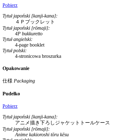
Pobierz
Tytuł japoński [kanji-kana]:
４Ｐブックレット
Tytuł japoński [rōmaji]:
4P bukkuretto
Tytuł angielski:
4-page booklet
Tytuł polski:
4-stronicowa broszurka
Opakowanie
仕様
Packaging
Pudełko
Pobierz
Tytuł japoński [kanji-kana]:
アニメ描き下ろしジャケットトールケース
Tytuł japoński [rōmaji]:
Anime kakioroshi tōru kēsu