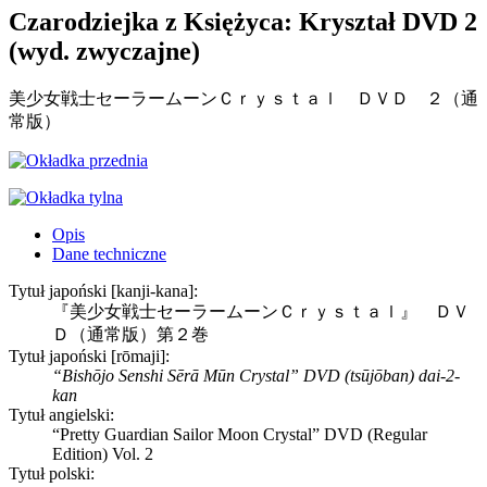
Czarodziejka z Księżyca: Kryształ DVD 2
(wyd. zwyczajne)
美少女戦士セーラームーンＣｒｙｓｔａｌ ＤＶＤ ２（通
常版）
Opis
Dane techniczne
Tytuł japoński [kanji-kana]:
『美少女戦士セーラームーンＣｒｙｓｔａｌ』 ＤＶ
Ｄ（通常版）第２巻
Tytuł japoński [rōmaji]:
“Bishōjo Senshi Sērā Mūn Crystal” DVD (tsūjōban) dai-2-
kan
Tytuł angielski:
“Pretty Guardian Sailor Moon Crystal” DVD (Regular
Edition) Vol. 2
Tytuł polski: