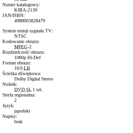
Numer katalogowy:
KIBA-2139
JAN/ISBN:
4988003828479
System emisji sygnału TV:
NTSC
Kodowanie obrazu:
MPEG
-2
Rozdzielczość obrazu:
1080p Hi-Def
Format obrazu:
16:9
LB
Ścieżka dźwiękowa:
Dolby Digital Stereo
Nośnik:
DVD SL
1 szt.
Strefa regionalna:
2
Język:
japoński
Napisy:
brak