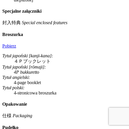
Specjalne załączniki
封入特典
Special enclosed features
Broszurka
Pobierz
Tytuł japoński [kanji-kana]:
４Ｐブックレット
Tytuł japoński [rōmaji]:
4P bukkuretto
Tytuł angielski:
4-page booklet
Tytuł polski:
4-stronicowa broszurka
Opakowanie
仕様
Packaging
Pudełko