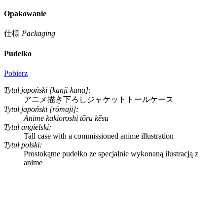
Opakowanie
仕様
Packaging
Pudełko
Pobierz
Tytuł japoński [kanji-kana]:
アニメ描き下ろしジャケットトールケース
Tytuł japoński [rōmaji]:
Anime kakioroshi tōru kēsu
Tytuł angielski:
Tall case with a commissioned anime illustration
Tytuł polski:
Prostokątne pudełko ze specjalnie wykonaną ilustracją z
anime