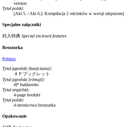
version
Tytuł polski:
[Akt 5. / Akt 6.]: Kompilacja 2 odcinków w wersji ulepszonej
Specjalne załączniki
封入特典
Special enclosed features
Broszurka
Pobierz
Tytuł japoński [kanji-kana]:
４Ｐブックレット
Tytuł japoński [rōmaji]:
4P bukkuretto
Tytuł angielski:
4-page booklet
Tytuł polski:
4-stronicowa broszurka
Opakowanie