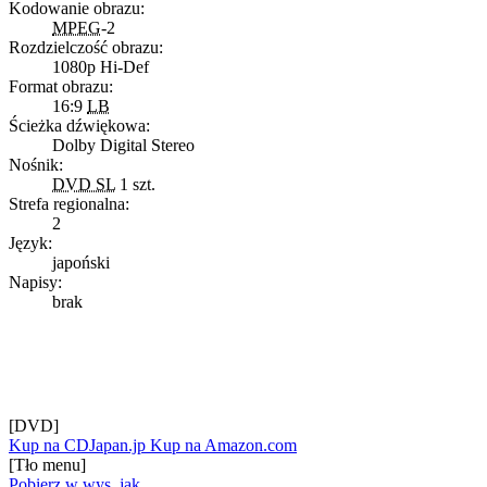
Kodowanie obrazu:
MPEG
-2
Rozdzielczość obrazu:
1080p Hi-Def
Format obrazu:
16:9
LB
Ścieżka dźwiękowa:
Dolby Digital Stereo
Nośnik:
DVD SL
1 szt.
Strefa regionalna:
2
Język:
japoński
Napisy:
brak
[DVD]
Kup na CDJapan.jp
Kup na Amazon.com
[Tło menu]
Pobierz w wys. jak.