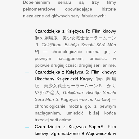
Dopełnieniem serialu są trzy filmy
pełnometrażowe opowiadające historie
niezależne od głównych seryj fabularnych:
Czarodziejka z Księżyca R: Film kinowy
[jap.
劇場版 美少女戦士セーラームーン
Ｒ
Gekijōban: Bishōjo Senshi Sērā Mūn
R
] — chronologicznie można go, z
pewnym naciąganiem, umieścić w
połowie drugiej części drugiej serii anime.
Czarodziejka z Księżyca S: Film kinowy:
Ukochany Księżniczki Kaguyi
[jap.
劇場
版 美少女戦士セーラームーンＳ かぐ
や姫の恋人
Gekijōban: Bishōjo Senshi
Sērā Mūn S: Kaguya-hime no koi-bito
] —
chronologicznie można go, z pewnym
naciąganiem, umieścić bliżej końca
trzeciej serii anime.
Czarodziejka z Księżyca SuperS: Film
kinowy: Zgromadzenie 9 Wojowniczek w