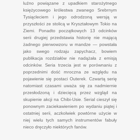
luźno powiązane z upadkiem starożytnego
księżycowego królestwa zwanego Srebrnym
Tysiącleciem i jego odrodzoną wersją w
przyszłości ze stolicą w Kryształowym Tokio na
Ziemi. Ponadto początkowych 13 odcinków
serii drugiej przedstawia historię nie mającą
żadnego pierwowzoru w mandze — powstała
jako swego rodzaju zapychacz, bowiem
publikacja rozdziałów nie nadążała z emisją
odcinków. Seria trzecia jest w porównaniu z
poprzednimi dość mroczna ze względu na
pojawienie się postaci Outerek. Czwartą serię
natomiast czasami uważa się za nadmiernie
przesłodzoną i dziecięcą przez wzgląd na
skupienie akcji na Chibi-Usie. Serial cieszył się
ponownym zaciekawieniem po wydaniu piątej i
ostatniej serii, aczkolwiek powtórne użycie w
niej wielu tych samych instrumentów fabuły
nieco dręczyło niektórych fanów.