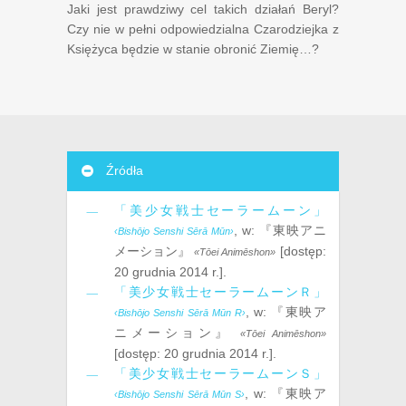
Jaki jest prawdziwy cel takich działań Beryl?
Czy nie w pełni odpowiedzialna Czarodziejka z
Księżyca będzie w stanie obronić Ziemię…?
Źródła
「美少女戦士セーラームーン」
, w:
『東映アニ
‹Bishōjo Senshi Sērā Mūn›
メーション』
[dostęp:
«Tōei Animēshon»
20 grudnia ‎2014 r.
].
「美少女戦士セーラームーンＲ」
, w:
『東映ア
‹Bishōjo Senshi Sērā Mūn R›
ニメーション』
«Tōei Animēshon»
[dostęp:
20 grudnia ‎2014 r.
].
「美少女戦士セーラームーンＳ」
, w:
『東映ア
‹Bishōjo Senshi Sērā Mūn S›