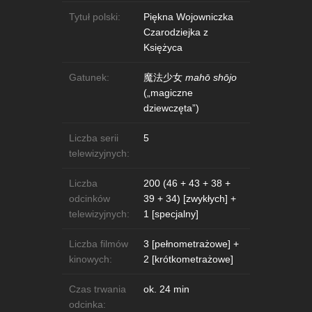
Tytuł polski:
Piękna Wojowniczka
Czarodziejka z
Księżyca
Gatunek:
魔法少女
mahō shōjo
(„magiczne
dziewczęta”)
Liczba serii
5
telewizyjnych:
Liczba
200 (46 + 43 + 38 +
odcinków
39 + 34) [zwykłych] +
telewizyjnych:
1 [specjalny]
Liczba filmów
3 [pełnometrażowe] +
kinowych:
2 [krótkometrażowe]
Czas trwania
ok. 24 min
odcinka: