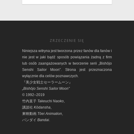
ZRZECZENIE SIĘ
Niniejsza witryna jest tworzona przez fanów dla fanów i
nie jest w jaki bądź sposób powiązania żadną z firm
lub osób zaangażowanych w tworzenie serii „Bishōjo
Senshi Sailor Moon”. Strona jest przeznaczona
wyłącznie dla celów poznawczych.
『美少女戦士セーラームーン』
„Bishōjo Senshi Sailor Moon”
© 1992–2019
竹内直子
Takeuchi Naoko
,
講談社
Kōdansha
,
東映動画
Tōei Animation
,
バンダイ
Bandai
.