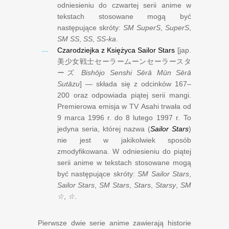
odniesieniu do czwartej serii anime w
tekstach stosowane mogą być
następujące skróty:
SM SuperS
,
SuperS
,
SM SS
,
SS
,
SS-ka
.
Czarodziejka z Księżyca Sailor Stars
[jap.
美少女戦士セーラームーンセーラースタ
ーズ
Bishōjo Senshi Sērā Mūn Sērā
Sutāzu
] — składa się z odcinków 167–
200 oraz odpowiada piątej serii mangi.
Premierowa emisja w TV Asahi trwała od
9 marca 1996 r.
do
8 lutego 1997 r.
To
jedyna seria, której nazwa (
Sailor Stars
)
nie jest w jakikolwiek sposób
zmodyfikowana. W odniesieniu do piątej
serii anime w tekstach stosowane mogą
być następujące skróty:
SM Sailor Stars
,
Sailor Stars
,
SM Stars
,
Stars
,
Starsy
,
SM
☆
,
☆
.
Pierwsze dwie serie anime zawierają historie