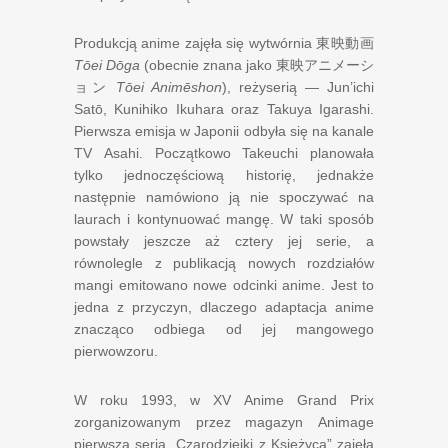
Produkcją anime zajęła się wytwórnia
東映動画
Tōei Dōga
(obecnie znana jako
東映アニメーシ
ョン
Tōei Animēshon
), reżyserią — Jun’ichi
Satō, Kunihiko Ikuhara oraz Takuya Igarashi.
Pierwsza emisja w Japonii odbyła się na kanale
TV Asahi. Początkowo Takeuchi planowała
tylko jednoczęściową historię, jednakże
następnie namówiono ją nie spoczywać na
laurach i kontynuować mangę. W taki sposób
powstały jeszcze aż cztery jej serie, a
równolegle z publikacją nowych rozdziałów
mangi emitowano nowe odcinki anime. Jest to
jedna z przyczyn, dlaczego adaptacja anime
znacząco odbiega od jej mangowego
pierwowzoru.
W
roku 1993
, w XV Anime Grand Prix
zorganizowanym przez magazyn Animage
pierwsza seria „Czarodziejki z Księżyca” zajęła