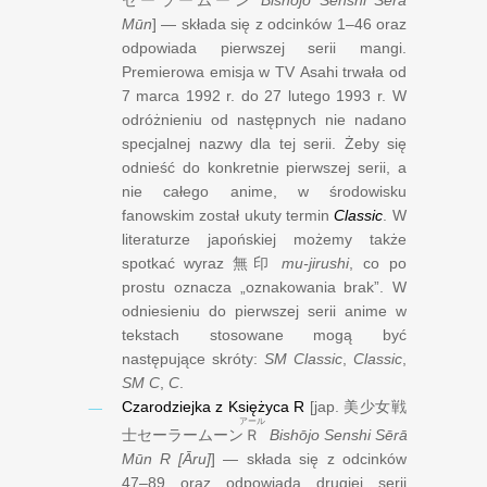
Mūn
] — składa się z odcinków 1–46 oraz
odpowiada pierwszej serii mangi.
Premierowa emisja w TV Asahi trwała od
7 marca 1992 r.
do
27 lutego 1993 r.
W
odróżnieniu od następnych nie nadano
specjalnej nazwy dla tej serii. Żeby się
odnieść do konkretnie pierwszej serii, a
nie całego anime, w środowisku
fanowskim został ukuty termin
Classic
. W
literaturze japońskiej możemy także
spotkać wyraz
無印
mu-jirushi
, co po
prostu oznacza „oznakowania brak”. W
odniesieniu do pierwszej serii anime w
tekstach stosowane mogą być
następujące skróty:
SM Classic
,
Classic
,
SM C
,
C
.
Czarodziejka z Księżyca R
[jap.
美少女戦
アール
士セーラームーン
Ｒ
Bishōjo Senshi Sērā
Mūn R [Āru]
] — składa się z odcinków
47–89 oraz odpowiada drugiej serii