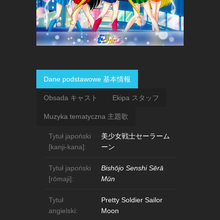
Dane podstawowe 基本情報
Obsada キャスト
Ekipa スタッフ
Muzyka tematyczna 主題歌
Tytuł japoński
美少女戦士セーラーム
[kanji-kana]:
ーン
Tytuł japoński
Bishōjo Senshi Sērā
[rōmaji]:
Mūn
Tytuł
Pretty Soldier Sailor
angielski:
Moon