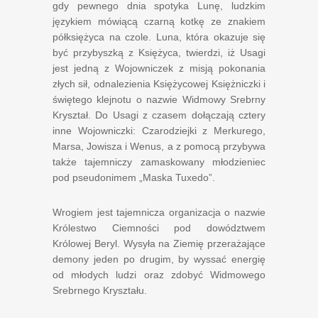
gdy pewnego dnia spotyka Lunę, ludzkim
językiem mówiącą czarną kotkę ze znakiem
półksiężyca na czole. Luna, która okazuje się
być przybyszką z Księżyca, twierdzi, iż Usagi
jest jedną z Wojowniczek z misją pokonania
złych sił, odnalezienia Księżycowej Księżniczki i
świętego klejnotu o nazwie Widmowy Srebrny
Kryształ. Do Usagi z czasem dołączają cztery
inne Wojowniczki: Czarodziejki z Merkurego,
Marsa, Jowisza i Wenus, a z pomocą przybywa
także tajemniczy zamaskowany młodzieniec
pod pseudonimem „Maska Tuxedo”.
Wrogiem jest tajemnicza organizacja o nazwie
Królestwo Ciemności pod dowództwem
Królowej Beryl. Wysyła na Ziemię przerażające
demony jeden po drugim, by wyssać energię
od młodych ludzi oraz zdobyć Widmowego
Srebrnego Kryształu.