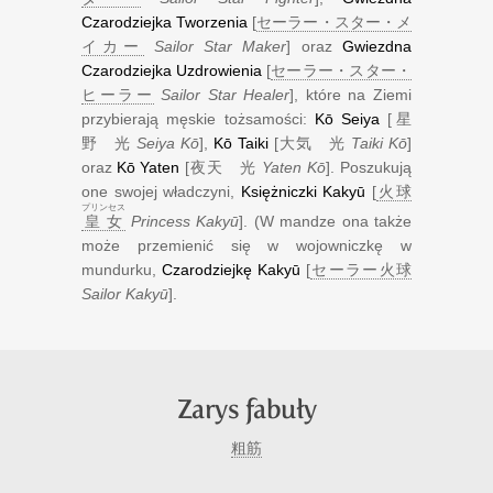
Czarodziejka Tworzenia
[
セーラー・スター・メ
イカー
Sailor Star Maker
] oraz
Gwiezdna
Czarodziejka Uzdrowienia
[
セーラー・スター・
ヒーラー
Sailor Star Healer
], które na Ziemi
przybierają męskie tożsamości:
Kō Seiya
[
星
野 光
Seiya Kō
],
Kō Taiki
[
大気 光
Taiki Kō
]
oraz
Kō Yaten
[
夜天 光
Yaten Kō
]. Poszukują
one swojej władczyni,
Księżniczki Kakyū
[
火球
プリンセス
皇女
Princess Kakyū
]. (W mandze ona także
może przemienić się w wojowniczkę w
mundurku,
Czarodziejkę Kakyū
[
セーラー火球
Sailor Kakyū
].
Zarys fabuły
粗筋