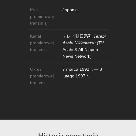
Kraj
Japonia
premierowej
transmisji:
Kanał
テレビ朝日系列
Terebi
premierowej
Asahi Nikkeiretsu
(
TV
transmisji:
Asahi & All-Nippon
News Network
)
Okres
7 marca 1992 r.
—
8
premierowej
lutego 1997 r.
transmisji:
Historia powstania