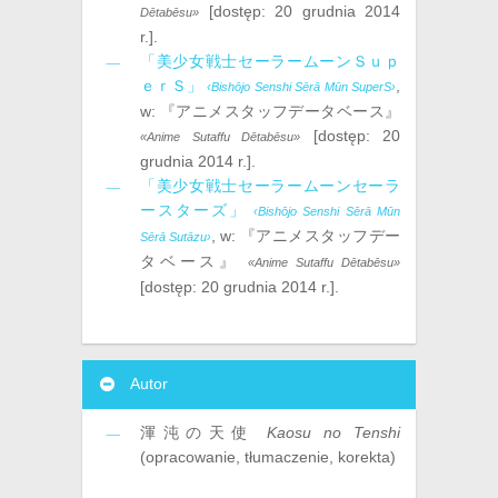
[dostęp:
20 grudnia ‎2014
Dētabēsu»
r.
].
「美少女戦士セーラームーンＳｕｐ
ｅｒＳ」
,
‹Bishōjo Senshi Sērā Mūn SuperS›
w:
『アニメスタッフデータベース』
[dostęp:
20
«Anime Sutaffu Dētabēsu»
grudnia ‎2014 r.
].
「美少女戦士セーラームーンセーラ
ースターズ」
‹Bishōjo Senshi Sērā Mūn
, w:
『アニメスタッフデー
Sērā Sutāzu›
タベース』
«Anime Sutaffu Dētabēsu»
[dostęp:
20 grudnia ‎2014 r.
].
Autor
渾沌の天使
Kaosu no Tenshi
(opracowanie, tłumaczenie, korekta)