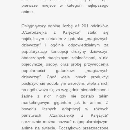
pierwsze miejsce w kategorii najlepszego
anime.
Osiągnąwszy ogólną liczbę aż 201 odcinków,
„Czarodziejka z Księżyca” stała się
najdłuższym serialem z gatunku „magicznych
dziewcząt” i ogólnie odpowiedzialnym za
popularyzację koncepcji drużyny dziewczyn
obdarzonych magicznymi zdolnościami, a nie
pojedynczej osoby, oraz próbę przywrócenia
popularności gatunkowi „magicznych
dziewcząt”. Choć wiele innych produkcyj
posłużyło się podobnym wzorcem, wiele z nich
na ogół uważa się za względnie nienatchnione i
żadne z nich nigdy nie zostało takim
marketingowym gigantem jak to anime. Z
powodu licznych adaptacyj w różnych
państwach „Czarodziejkę z Księżyca”
sprzecznie można nazwać najpopularniejszym
anime na świecie. Początkowo przeznaczone