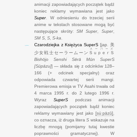
animacji zapowiadających początek bądź
koniec reklamy wymawiana jest jako
Super
. W odniesieniu do trzeciej serii
anime w tekstach stosowane mogą być
następujące skróty:
SM Super
,
Super
,
SM S
,
S
,
S-ka
.
Czarodziejka z Księżyca SuperS
[jap.
美
スーパーズ
少女戦士セーラームーン
ＳｕｐｅｒＳ
Bishōjo Senshi Sērā Mūn SuperS
[Sūpāzu]
] — składa się z odcinków 128–
166 (+ odcinek specjalny) oraz
odpowiada czwartej serii mangi.
Premierowa emisja w TV Asahi trwała od
4 marca 1995 r.
do
2 lutego 1996 r.
Wyraz
SuperS
podczas animacji
zapowiadających początek bądź koniec
reklamy wymawiany jest jako
[súːpāzŭ]
,
co oznacza, iż druga litera
S
wskazuje na
liczbę mnogą (pomijamy tutaj kwestie
poprawności gramatycznej). W