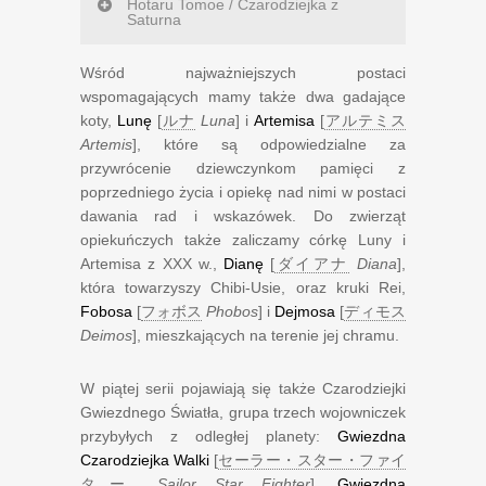
Hotaru Tomoe / Czarodziejka z
Saturna
Wśród najważniejszych postaci
wspomagających mamy także dwa gadające
koty,
Lunę
[
ルナ
Luna
] i
Artemisa
[
アルテミス
Artemis
], które są odpowiedzialne za
przywrócenie dziewczynkom pamięci z
poprzedniego życia i opiekę nad nimi w postaci
dawania rad i wskazówek. Do zwierząt
opiekuńczych także zaliczamy córkę Luny i
Artemisa z XXX w.,
Dianę
[
ダイアナ
Diana
],
która towarzyszy Chibi-Usie, oraz kruki Rei,
Fobosa
[
フォボス
Phobos
] i
Dejmosa
[
ディモス
Deimos
], mieszkających na terenie jej chramu.
W piątej serii pojawiają się także Czarodziejki
Gwiezdnego Światła, grupa trzech wojowniczek
przybyłych z odległej planety:
Gwiezdna
Czarodziejka Walki
[
セーラー・スター・ファイ
ター
Sailor Star Fighter
],
Gwiezdna