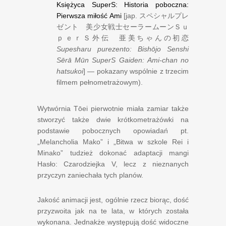
Księżyca SuperS: Historia poboczna:
Pierwsza miłość Ami
[jap.
スペシャルプレ
ゼント 美少女戦士セーラームーンＳｕ
ｐｅｒＳ外伝 亜美ちゃんの初恋
Supesharu purezento: Bishōjo Senshi
Sērā Mūn SuperS Gaiden: Ami-chan no
hatsukoi
] — pokazany wspólnie z trzecim
filmem pełnometrażowym).
Wytwórnia Tōei pierwotnie miała zamiar także
stworzyć także dwie krótkometrażówki na
podstawie pobocznych opowiadań pt.
„Melancholia Mako” i „Bitwa w szkole Rei i
Minako” tudzież dokonać adaptacji mangi
Hasło: Czarodziejka V, lecz z nieznanych
przyczyn zaniechała tych planów.
Jakość animacji jest, ogólnie rzecz biorąc, dość
przyzwoita jak na te lata, w których została
wykonana. Jednakże występują dość widoczne