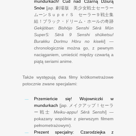
mundurkach! Cud nad Czarną Dziurą
Snów
[jap.
劇場版 美少女戦士セーラー
ムーンＳｕｐｅｒＳ セーラー９戦士集
結！ブラック・ドリーム・ホールの奇跡
Gekijōban: Bishōjo Senshi Sērā Mūn
SuperS: Sērā 9 Senshi shūketsu!
Burakku Dorīmu Hōru no kiseki
] —
chronologicznie można go, z pewnym
naciąganiem, umieścić między czwartą a
piątą seriami anime.
Także występują dwa filmy krótkometrażowe
potocznie zwane specjalami:
Przemieńcie się! Wojowniczki w
mundurkach
[jap.
メイクアップ！セーラ
ー戦士
Meiku-appu! Sērā Senshi
] —
pokazany wspólnie z pierwszym filmem
pełnometrażowym).
Prezent specjalny: Czarodziejka z