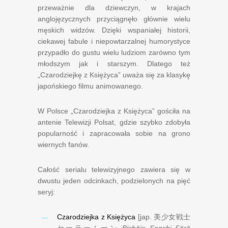
przeważnie dla dziewczyn, w krajach
anglojęzycznych przyciągnęło głównie wielu
męskich widzów. Dzięki wspaniałej historii,
ciekawej fabule i niepowtarzalnej humorystyce
przypadło do gustu wielu ludziom zarówno tym
młodszym jak i starszym. Dlatego też
„Czarodziejkę z Księżyca” uważa się za klasykę
japońskiego filmu animowanego.
W Polsce „Czarodziejka z Księżyca” gościła na
antenie Telewizji Polsat, gdzie szybko zdobyła
popularność i zapracowała sobie na grono
wiernych fanów.
Całość serialu telewizyjnego zawiera się w
dwustu jeden odcinkach, podzielonych na pięć
seryj:
Czarodziejka z Księżyca
[jap.
美少女戦士
セーラームーン
Bishōjo Senshi Sērā