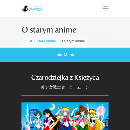
O starym anime
»
Stare anime
»
O starym anime
Menu
Czarodziejka z Księżyca
美少女戦士セーラームーン