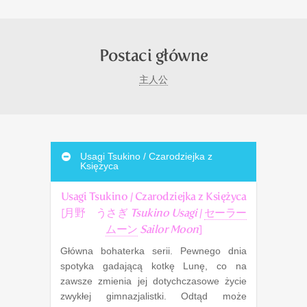
Postaci główne
主人公
Usagi Tsukino / Czarodziejka z
Księżyca
Usagi Tsukino / Czarodziejka z Księżyca
[
月野 うさぎ
Tsukino Usagi
/
セーラー
ムーン
Sailor Moon
]
Główna bohaterka serii. Pewnego dnia
spotyka gadającą kotkę Lunę, co na
zawsze zmienia jej dotychczasowe życie
zwykłej gimnazjalistki. Odtąd może