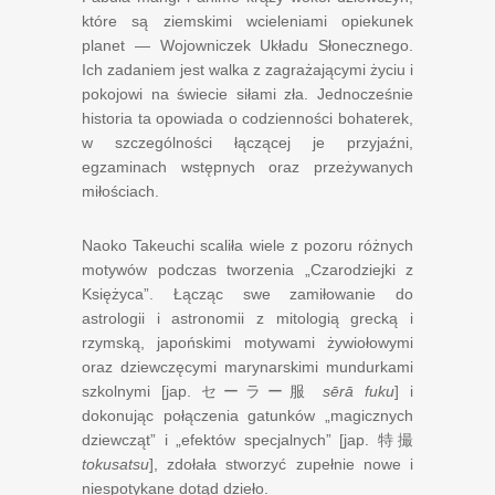
które są ziemskimi wcieleniami opiekunek
planet — Wojowniczek Układu Słonecznego.
Ich zadaniem jest walka z zagrażającymi życiu i
pokojowi na świecie siłami zła. Jednocześnie
historia ta opowiada o codzienności bohaterek,
w szczególności łączącej je przyjaźni,
egzaminach wstępnych oraz przeżywanych
miłościach.
Naoko Takeuchi scaliła wiele z pozoru różnych
motywów podczas tworzenia „Czarodziejki z
Księżyca”. Łącząc swe zamiłowanie do
astrologii i astronomii z mitologią grecką i
rzymską, japońskimi motywami żywiołowymi
oraz dziewczęcymi marynarskimi mundurkami
szkolnymi [jap.
セーラー服
sērā fuku
] i
dokonując połączenia gatunków „magicznych
dziewcząt” i „efektów specjalnych” [jap.
特撮
tokusatsu
], zdołała stworzyć zupełnie nowe i
niespotykane dotąd dzieło.