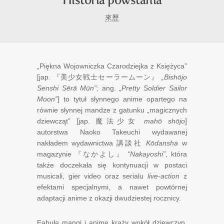
來歷
„Piękna Wojowniczka Czarodziejka z Księżyca”
[jap.
『美少女戦士セーラームーン』
„Bishōjo
Senshi Sērā Mūn”
; ang.
„Pretty Soldier Sailor
Moon”
] to tytuł słynnego anime opartego na
równie słynnej mandze z gatunku „magicznych
dziewcząt” [jap.
魔法少女
mahō shōjo
]
autorstwa Naoko Takeuchi wydawanej
nakładem wydawnictwa
講談社
Kōdansha
w
magazynie
『なかよし』
“Nakayoshi”
, która
także doczekała się kontynuacji w postaci
musicali, gier video oraz serialu
live-action
z
efektami specjalnymi, a nawet powtórnej
adaptacji anime z okazji dwudziestej rocznicy.
Fabuła mangi i anime krąży wokół dziewczyn,