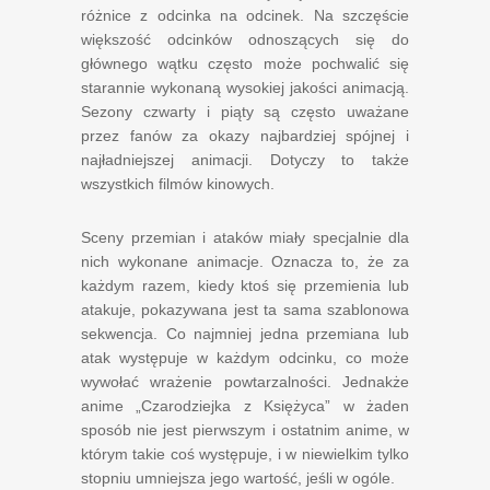
różnice z odcinka na odcinek. Na szczęście
większość odcinków odnoszących się do
głównego wątku często może pochwalić się
starannie wykonaną wysokiej jakości animacją.
Sezony czwarty i piąty są często uważane
przez fanów za okazy najbardziej spójnej i
najładniejszej animacji. Dotyczy to także
wszystkich filmów kinowych.
Sceny przemian i ataków miały specjalnie dla
nich wykonane animacje. Oznacza to, że za
każdym razem, kiedy ktoś się przemienia lub
atakuje, pokazywana jest ta sama szablonowa
sekwencja. Co najmniej jedna przemiana lub
atak występuje w każdym odcinku, co może
wywołać wrażenie powtarzalności. Jednakże
anime „Czarodziejka z Księżyca” w żaden
sposób nie jest pierwszym i ostatnim anime, w
którym takie coś występuje, i w niewielkim tylko
stopniu umniejsza jego wartość, jeśli w ogóle.