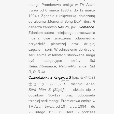
mangi. Premierowa emisja w TV Asahi
trwała od
6 marca 1993 r.
do
12 marca
1994 r.
Zgodnie z książeczką, dołączoną
do albumu „Memorial Song Box”, litera
R
oznacza zarówno
Return
, jak i
Romance
.
Zdaniem autora niniejszego opracowania
można owe znaczenia odpowiednio
przydzielić pierwszej oraz drugiej
częściom serii. W odniesieniu do drugiej
serii anime w tekstach stosowane mogą
być następujące skróty:
SM
Return/Romance
,
Return/Romance
,
SM
R
,
R
,
R-ka
.
Czarodziejka z Księżyca S
[jap.
美少女戦
スーパー
士セーラームーン
Ｓ
Bishōjo Senshi
Sērā Mūn S [Sūpā]
] — składa się z
odcinków 90–127 oraz odpowiada
trzeciej serii mangi. Premierowa emisja w
TV Asahi trwała od
19 marca 1994 r.
do
25 lutego 1995 r.
Litera
S
podczas