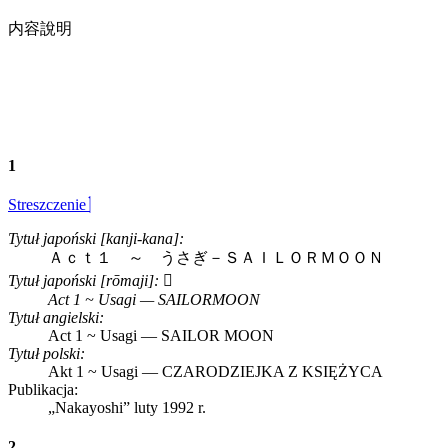
内容說明
1
Streszczenie
Tytuł japoński [kanji-kana]:
Ａｃｔ１ ～ うさぎ－ＳＡＩＬＯＲＭＯＯＮ
Tytuł japoński [rōmaji]:
Act 1 ~ Usagi — SAILORMOON
Tytuł angielski:
Act 1 ~ Usagi — SAILOR MOON
Tytuł polski:
Akt 1 ~ Usagi — CZARODZIEJKA Z KSIĘŻYCA
Publikacja:
„Nakayoshi”
luty 1992 r.
2