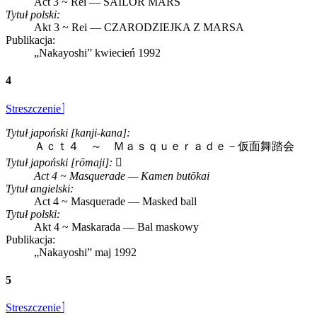
Act 3 ~ Rei — SAILOR MARS
Tytuł polski:
Akt 3 ~ Rei — CZARODZIEJKA Z MARSA
Publikacja:
„Nakayoshi”
kwiecień 1992
4
Streszczenie
Tytuł japoński [kanji-kana]:
Ａｃｔ４ ～ Ｍａｓｑｕｅｒａｄｅ－仮面舞踏会
Tytuł japoński [rōmaji]:
Act 4 ~ Masquerade — Kamen butōkai
Tytuł angielski:
Act 4 ~ Masquerade — Masked ball
Tytuł polski:
Akt 4 ~ Maskarada — Bal maskowy
Publikacja:
„Nakayoshi”
maj 1992
5
Streszczenie