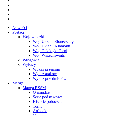
Nowości
Postaci
Wojowniczki
Woj. Układu Słonecznego
Woj. Układu Kinmoku
Woj. Galaktyki Cieni
Woj. Wszechświata
Wrogowie
Wykazy
Wykaz przemian
Wykaz ataków
Wykaz przedmiotów
Manga
Manga BSSM
O mandze
Serie podstawowe
Historie poboczne
Tomy
Artbooki