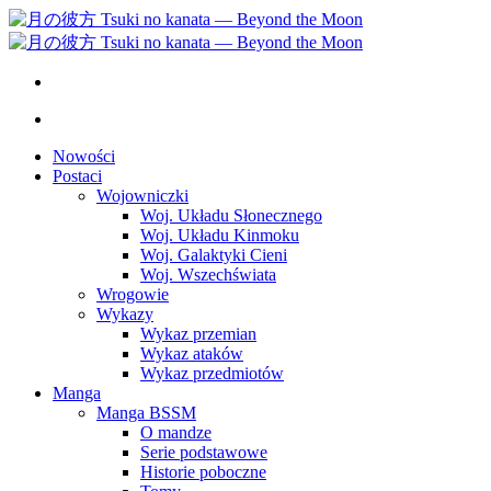
Nowości
Postaci
Wojowniczki
Woj. Układu Słonecznego
Woj. Układu Kinmoku
Woj. Galaktyki Cieni
Woj. Wszechświata
Wrogowie
Wykazy
Wykaz przemian
Wykaz ataków
Wykaz przedmiotów
Manga
Manga BSSM
O mandze
Serie podstawowe
Historie poboczne