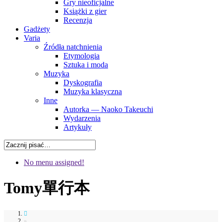
Gry nieoficjalne
Książki z gier
Recenzja
Gadżety
Varia
Źródła natchnienia
Etymologia
Sztuka i moda
Muzyka
Dyskografia
Muzyka klasyczna
Inne
Autorka — Naoko Takeuchi
Wydarzenia
Artykuły
No menu assigned!
Tomy
單行本
»