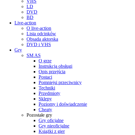
VHS
LD
DVD
BD
Live-action
O live-action
Lista odcinków
Obsada aktorska
DVD i VHS
Gry
SM AS
O grze
Instrukcja obsługi
Opis przejścia
Postaci
Pomniejsi przeciwnicy
Techniki
Przedmioty
Sklepy
Poziomy i doświadczenie
Cheaty
Pozostałe gry
Gry oficjalne
Gry nieoficjalne
Książki z gier