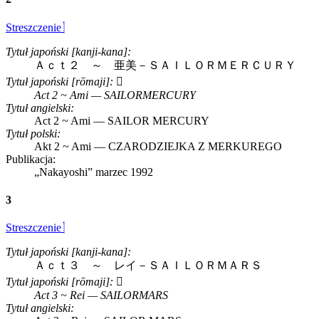
Streszczenie
Tytuł japoński [kanji-kana]:
Ａｃｔ２ ～ 亜美－ＳＡＩＬＯＲＭＥＲＣＵＲＹ
Tytuł japoński [rōmaji]:
Act 2 ~ Ami — SAILORMERCURY
Tytuł angielski:
Act 2 ~ Ami — SAILOR MERCURY
Tytuł polski:
Akt 2 ~ Ami — CZARODZIEJKA Z MERKUREGO
Publikacja:
„Nakayoshi”
marzec 1992
3
Streszczenie
Tytuł japoński [kanji-kana]:
Ａｃｔ３ ～ レイ－ＳＡＩＬＯＲＭＡＲＳ
Tytuł japoński [rōmaji]:
Act 3 ~ Rei — SAILORMARS
Tytuł angielski: