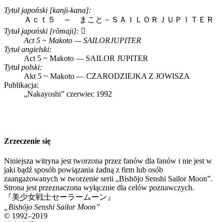
Tytuł japoński [kanji-kana]:
Ａｃｔ５ ～ まこと－ＳＡＩＬＯＲＪＵＰＩＴＥＲ
Tytuł japoński [rōmaji]:
Act 5 ~ Makoto — SAILORJUPITER
Tytuł angielski:
Act 5 ~ Makoto — SAILOR JUPITER
Tytuł polski:
Akt 5 ~ Makoto — CZARODZIEJKA Z JOWISZA
Publikacja:
„Nakayoshi”
czerwiec 1992
Zrzeczenie się
Niniejsza witryna jest tworzona przez fanów dla fanów i nie jest w
jaki bądź sposób powiązania żadną z firm lub osób
zaangażowanych w tworzenie serii „Bishōjo Senshi Sailor Moon”.
Strona jest przeznaczona wyłącznie dla celów poznawczych.
『美少女戦士セーラームーン』
„Bishōjo Senshi Sailor Moon”
© 1992–2019