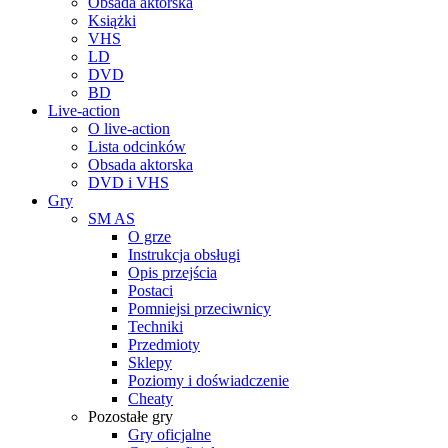
Obsada aktorska
Książki
VHS
LD
DVD
BD
Live-action
O live-action
Lista odcinków
Obsada aktorska
DVD i VHS
Gry
SM AS
O grze
Instrukcja obsługi
Opis przejścia
Postaci
Pomniejsi przeciwnicy
Techniki
Przedmioty
Sklepy
Poziomy i doświadczenie
Cheaty
Pozostałe gry
Gry oficjalne