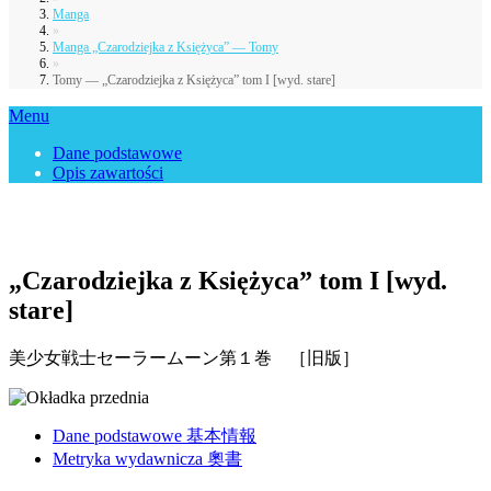
Manga
»
Manga „Czarodziejka z Księżyca” — Tomy
»
Tomy — „Czarodziejka z Księżyca” tom I [wyd. stare]
Menu
Dane podstawowe
Opis zawartości
„Czarodziejka z Księżyca” tom I [wyd.
stare]
美少女戦士セーラームーン第１巻 ［旧版］
Dane podstawowe 基本情報
Metryka wydawnicza 奧書