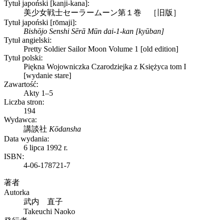
Tytuł japoński [kanji-kana]:
美少女戦士セーラームーン第１巻 ［旧版］
Tytuł japoński [rōmaji]:
Bishōjo Senshi Sērā Mūn dai-1-kan [kyūban]
Tytuł angielski:
Pretty Soldier Sailor Moon Volume 1 [old edition]
Tytuł polski:
Piękna Wojowniczka Czarodziejka z Księżyca tom I
[wydanie stare]
Zawartość:
Akty 1–5
Liczba stron:
194
Wydawca:
講談社
Kōdansha
Data wydania:
6 lipca 1992 r.
ISBN:
4-06-178721-7
著者
Autorka
武内 直子
Takeuchi Naoko