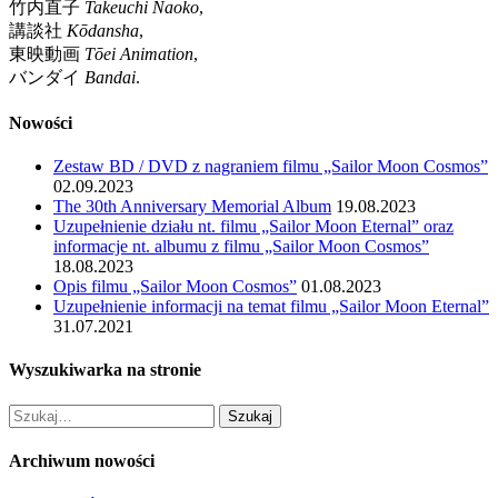
竹内直子
Takeuchi Naoko
,
講談社
Kōdansha
,
東映動画
Tōei Animation
,
バンダイ
Bandai
.
Nowości
Zestaw BD / DVD z nagraniem filmu „Sailor Moon Cosmos”
02.09.2023
The 30th Anniversary Memorial Album
19.08.2023
Uzupełnienie działu nt. filmu „Sailor Moon Eternal” oraz
informacje nt. albumu z filmu „Sailor Moon Cosmos”
18.08.2023
Opis filmu „Sailor Moon Cosmos”
01.08.2023
Uzupełnienie informacji na temat filmu „Sailor Moon Eternal”
31.07.2021
Wyszukiwarka na stronie
Archiwum nowości