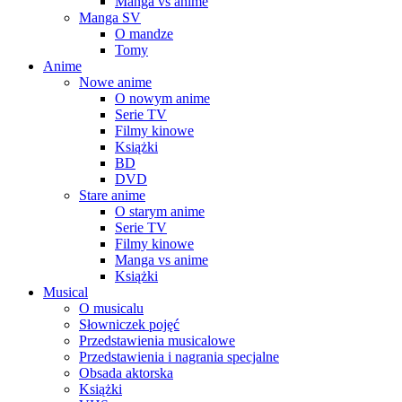
Manga vs anime
Manga SV
O mandze
Tomy
Anime
Nowe anime
O nowym anime
Serie TV
Filmy kinowe
Książki
BD
DVD
Stare anime
O starym anime
Serie TV
Filmy kinowe
Manga vs anime
Książki
Musical
O musicalu
Słowniczek pojęć
Przedstawienia musicalowe
Przedstawienia i nagrania specjalne
Obsada aktorska
Książki