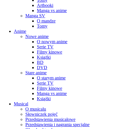
Tomy
Artbooki
Manga vs anime
Manga SV
O mandze
Tomy
Anime
Nowe anime
O nowym anime
Serie TV
Filmy kinowe
Książki
BD
DVD
Stare anime
O starym anime
Serie TV
Filmy kinowe
Manga vs anime
Książki
Musical
O musicalu
Słowniczek pojęć
Przedstawienia musicalowe
Przedstawienia i nagrania specjalne