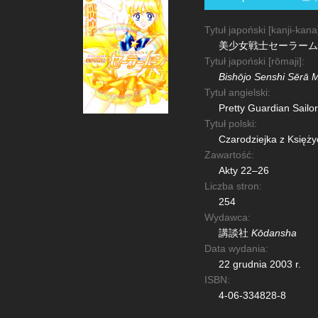
Tytuł japoński [kanji-kana
美少女戦士セーラーム
Tytuł japoński [rōmaji]:
Bishōjo Senshi Sērā M
Tytuł angielski:
Pretty Guardian Sailo
Tytuł polski:
Czarodziejka z Księż
Zawartość:
Akty 22–26
Liczba stron:
254
Wydawca:
講談社
Kōdansha
Data wydania:
22 grudnia 2003 r.
ISBN:
4-06-334828-8