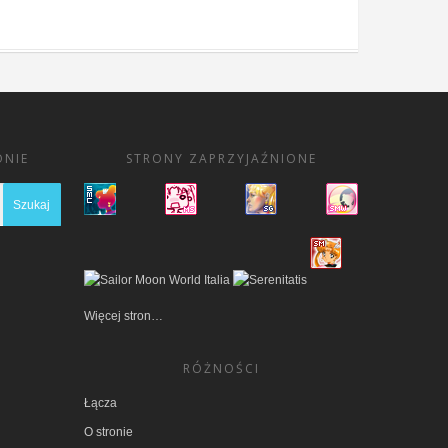
ONIE
STRONY ZAPRZYJAŹNIONE
I
Więcej stron…
RÓŻNOŚCI
Łącza
O stronie