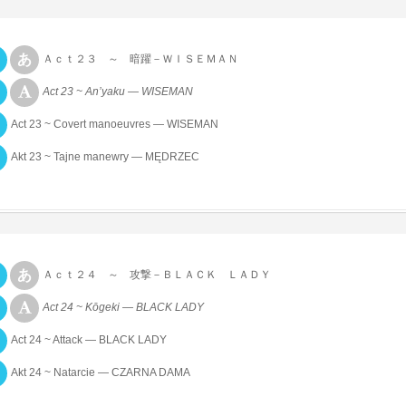
Ａｃｔ２３ ～ 暗躍－ＷＩＳＥＭＡＮ
Act 23 ~ An’yaku — WISEMAN
Act 23 ~ Covert manoeuvres — WISEMAN
Akt 23 ~ Tajne manewry — MĘDRZEC
Ａｃｔ２４ ～ 攻撃－ＢＬＡＣＫ ＬＡＤＹ
Act 24 ~ Kōgeki — BLACK LADY
Act 24 ~ Attack — BLACK LADY
Akt 24 ~ Natarcie — CZARNA DAMA