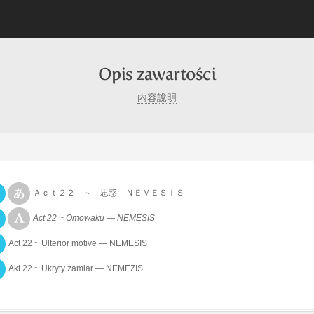
Opis zawartości
内容說明
Ａｃｔ２２ ～ 思惑－ＮＥＭＥＳＩＳ
Act 22 ~ Omowaku — NEMESIS
Act 22 ~ Ulterior motive — NEMESIS
Akt 22 ~ Ukryty zamiar — NEMEZIS