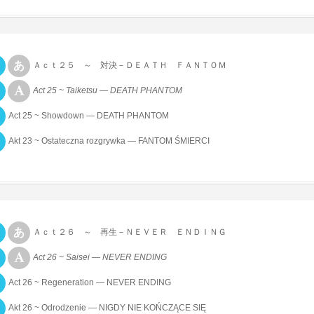
Ａｃｔ２５ ～ 対決－ＤＥＡＴＨ ＦＡＮＴＯＭ
Act 25 ~ Taiketsu — DEATH PHANTOM
Act 25 ~ Showdown — DEATH PHANTOM
Akt 23 ~ Ostateczna rozgrywka — FANTOM ŚMIERCI
Ａｃｔ２６ ～ 再生－ＮＥＶＥＲ ＥＮＤＩＮＧ
Act 26 ~ Saisei — NEVER ENDING
Act 26 ~ Regeneration — NEVER ENDING
Akt 26 ~ Odrodzenie — NIGDY NIE KOŃCZĄCE SIĘ