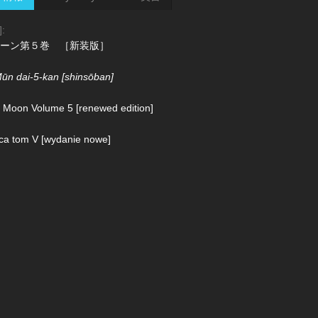
]:
ーン第５巻 ［新装版］
ūn dai-5-kan [shinsōban]
r Moon Volume 5 [renewed edition]
yca tom V [wydanie nowe]