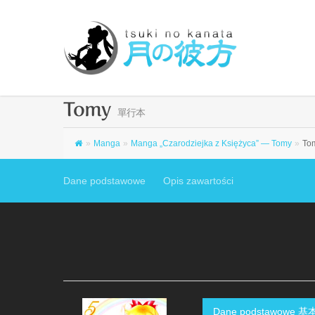
Tomy
單行本
»
Manga
»
Manga „Czarodziejka z Księżyca” — Tomy
»
Tom
Dane podstawowe
Opis zawartości
Dane podstawowe 