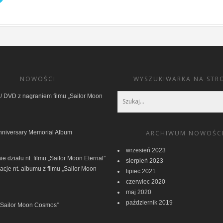
NOWOŚCI
WYSZUKIWARKA NA STR
/ DVD z nagraniem filmu „Sailor Moon
nniversary Memorial Album
ARCHIWUM NOWOŚC
wrzesień 2023
e działu nt. filmu „Sailor Moon Eternal”
sierpień 2023
acje nt. albumu z filmu „Sailor Moon
lipiec 2021
czerwiec 2020
maj 2020
październik 2019
 „Sailor Moon Cosmos”