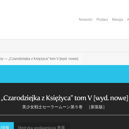
Nowości
Postaci
Manga
A
y — „Czarodziejka z Księżyca” tom V [wyd. nowe]
„Czarodziejka z Księżyca” tom V [wyd. nowe]
美少女戦士セーラームーン第５巻 ［新装版］
基本情報
Metryka wydawnicza 奧書