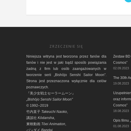
ZRZECZENIE SIĘ
Niniejsza witryna jest tworzona przez fanów dla
Zestaw BD 
fanów i nie jest w jaki bądź sposób powiązania
Cosmos”
02.09.2023
żadną z firm lub osób zaangażowanych w
tworzenie serii „Bishōjo Senshi Sailor Moon”.
The 30th A
Strona jest przeznaczona wyłącznie dla celów
19.08.2023
poznawczych.
Uzupełnieni
『美少女戦士セーラームーン』
oraz inform
„Bishōjo Senshi Sailor Moon”
Cosmos”
© 1992–2019
18.08.2023
竹内直子
Takeuchi Naoko
,
講談社
Kōdansha
,
Opis filmu
東映動画
Tōei Animation
,
01.08.2023
バンダイ
Bandai
.