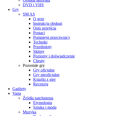
Obsada aktorska
DVD i VHS
Gry
SM AS
O grze
Instrukcja obsługi
Opis przejścia
Postaci
Pomniejsi przeciwnicy
Techniki
Przedmioty
Sklepy
Poziomy i doświadczenie
Cheaty
Pozostałe gry
Gry oficjalne
Gry nieoficjalne
Książki z gier
Recenzja
Gadżety
Varia
Źródła natchnienia
Etymologia
Sztuka i moda
Muzyka