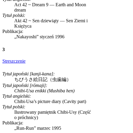
Act 42 ~ Dream 9 — Earth and Moon
dream
Tytuł polski:
Akt 42 ~ Sen dziewiąty — Sen Ziemi i
Księżyca
Publikacja:
„Nakayoshi”
styczeń 1996
3
Streszczenie
Tytuł japoński [kanji-kana]:
ちびうさ絵日記（虫歯編）
Tytuł japoński [rōmaji]:
Chibi-Usa enikki (Mushiba hen)
Tytuł angielski:
Chibi-Usa’s picture diary (Cavity part)
Tytuł polski:
Ilustrowany pamiętnik Chibi-Usy (Część
o próchnicy)
Publikacja:
„Run-Run”
marzec 1995