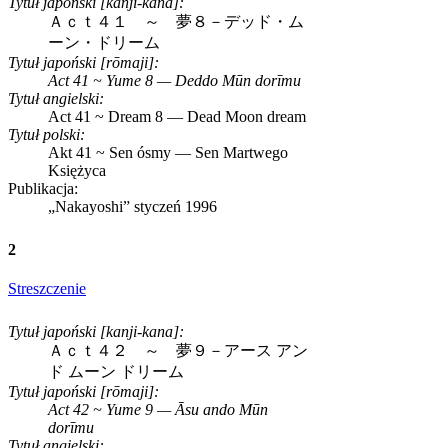
Tytuł japoński [kanji-kana]:
Ａｃｔ４１ ～ 夢８－デッド・ム
ーン・ドリーム
Tytuł japoński [rōmaji]:
Act 41 ~ Yume 8 — Deddo Mūn dorīmu
Tytuł angielski:
Act 41 ~ Dream 8 — Dead Moon dream
Tytuł polski:
Akt 41 ~ Sen ósmy — Sen Martwego
Księżyca
Publikacja:
„Nakayoshi”
styczeń 1996
2
Streszczenie
Tytuł japoński [kanji-kana]:
Ａｃｔ４２ ～ 夢９－アース アン
ド ムーン ドリーム
Tytuł japoński [rōmaji]:
Act 42 ~ Yume 9 — Āsu ando Mūn
dorīmu
Tytuł angielski: