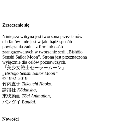
Zrzeczenie się
Niniejsza witryna jest tworzona przez fanów
dla fanów i nie jest w jaki bądź sposób
powiązania żadną z firm lub osób
zaangażowanych w tworzenie serii „Bishōjo
Senshi Sailor Moon”. Strona jest przeznaczona
wyłącznie dla celów poznawczych.
『美少女戦士セーラームーン』
„Bishōjo Senshi Sailor Moon”
© 1992–2019
竹内直子
Takeuchi Naoko
,
講談社
Kōdansha
,
東映動画
Tōei Animation
,
バンダイ
Bandai
.
Nowości