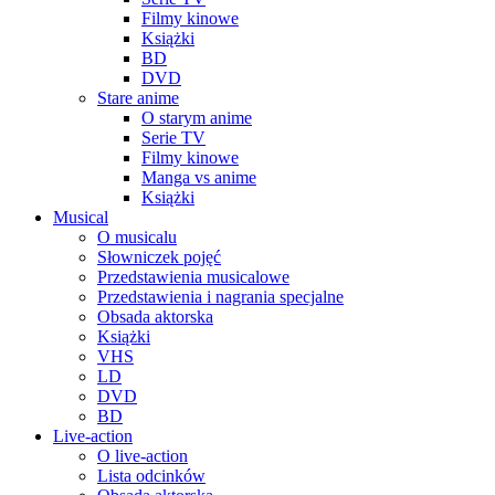
Filmy kinowe
Książki
BD
DVD
Stare anime
O starym anime
Serie TV
Filmy kinowe
Manga vs anime
Książki
Musical
O musicalu
Słowniczek pojęć
Przedstawienia musicalowe
Przedstawienia i nagrania specjalne
Obsada aktorska
Książki
VHS
LD
DVD
BD
Live-action
O live-action
Lista odcinków