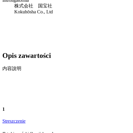
Introligatornia
株式会社 国宝社
Kokuhōsha Co., Ltd
Opis zawartości
内容說明
1
Streszczenie