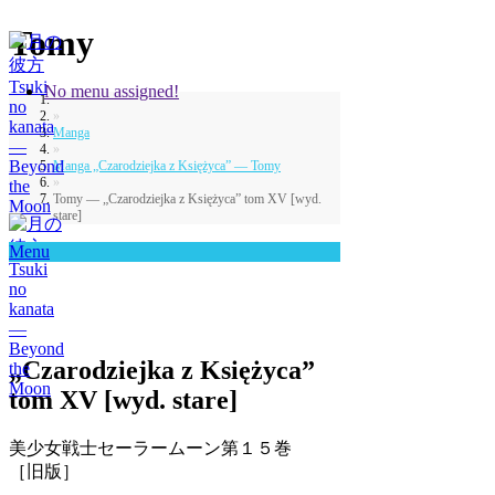
Tomy
No menu assigned!
»
Manga
»
Manga „Czarodziejka z Księżyca” — Tomy
»
Tomy — „Czarodziejka z Księżyca” tom XV [wyd.
stare]
Menu
„Czarodziejka z Księżyca”
tom XV [wyd. stare]
美少女戦士セーラームーン第１５巻
［旧版］