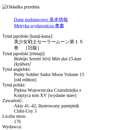
Dane podstawowe 基本情報
Metryka wydawnicza 奧書
Tytuł japoński [kanji-kana]:
美少女戦士セーラームーン第１５
巻 ［旧版］
Tytuł japoński [rōmaji]:
Bishōjo Senshi Sērā Mūn dai-15-kan
[kyūban]
Tytuł angielski:
Pretty Soldier Sailor Moon Volume 15
[old edition]
Tytuł polski:
Piękna Wojowniczka Czarodziejka z
Księżyca tom XV [wydanie stare]
Zawartość:
Akty 41–42, Ilustrowany pamiętnik
Chibi-Usy 3
Liczba stron:
176
Wydawca: