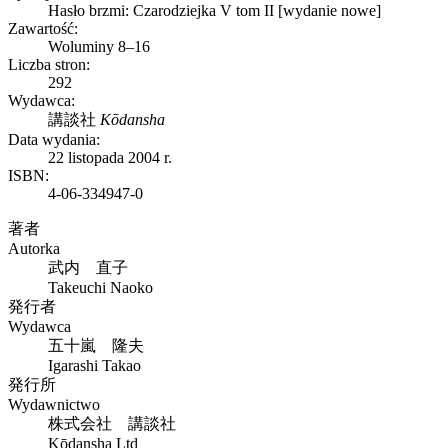
Hasło brzmi: Czarodziejka V tom II [wydanie nowe]
Zawartość:
Woluminy 8–16
Liczba stron:
292
Wydawca:
講談社
Kōdansha
Data wydania:
22 listopada 2004 r.
ISBN:
4-06-334947-0
著者
Autorka
武内 直子
Takeuchi Naoko
発行者
Wydawca
五十嵐 隆夫
Igarashi Takao
発行所
Wydawnictwo
株式会社 講談社
Kōdansha Ltd