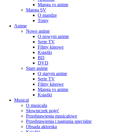
Manga vs anime
Manga SV
O mandze
Tomy
Anime
Nowe anime
O nowym anime
Serie TV
Filmy kinowe
Książki
BD
DVD
Stare anime
O starym anime
Serie TV
Filmy kinowe
Manga vs anime
Książki
Musical
O musicalu
Słowniczek pojęć
Przedstawienia musicalowe
Przedstawienia i nagrania specjalne
Obsada aktorska
Książki