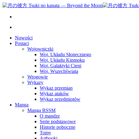
Nowości
Postaci
Wojowniczki
Woj. Układu Słonecznego
Woj. Układu Kinmoku
Woj. Galaktyki Cieni
Woj. Wszechświata
Wrogowie
Wykazy
Wykaz przemian
Wykaz ataków
Wykaz przedmiotów
Manga
Manga BSSM
O mandze
Serie podstawowe
Historie poboczne
Tomy
Artbooki