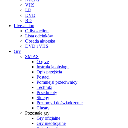
VHS
LD
DVD
BD
Live-action
O live-action
Lista odcinków
Obsada aktorska
DVD i VHS
Gry
SM AS
O grze
Instrukcja obsługi
Opis przejścia
Postaci
Pomniejsi przeciwnicy
Techniki
Przedmioty
Sklepy
Poziomy i doświadczenie
Cheaty
Pozostałe gry
Gry oficjalne
Gry nieoficjalne