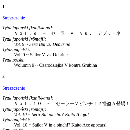
1
Streszczenie
Tytuł japoński [kanji-kana]:
Ｖｏｌ．９ ～ セーラーＶ ｖｓ． デブリーネ
Tytuł japoński [rōmaji]:
Vol. 9 ~ Sērā Bui vs. Deburīne
Tytuł angielski:
Vol. 9 ~ Sailor V vs. Debrine
Tytuł polski:
Wolumin 9 ~ Czarodziejka V kontra Grubina
2
Streszczenie
Tytuł japoński [kanji-kana]:
Ｖｏｌ．１０ ～ セーラーＶピンチ！？怪盗Ａ登場！
Tytuł japoński [rōmaji]:
Vol. 10 ~ Sērā Bui pinchi!? Kaitō A tōjō!
Tytuł angielski:
Vol. 10 ~ Sailor V in a pinch!? Kaitō Ace appears!