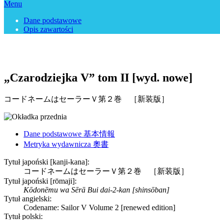
Menu
Dane podstawowe
Opis zawartości
„Czarodziejka V” tom II [wyd. nowe]
コードネームはセーラーＶ第２巻 ［新装版］
Dane podstawowe 基本情報
Metryka wydawnicza 奧書
Tytuł japoński [kanji-kana]:
コードネームはセーラーＶ第２巻 ［新装版］
Tytuł japoński [rōmaji]:
Kōdonēmu wa Sērā Bui dai-2-kan [shinsōban]
Tytuł angielski:
Codename: Sailor V Volume 2 [renewed edition]
Tytuł polski: