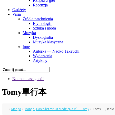
Książki z gier
Recenzja
Gadżety
Varia
Źródła natchnienia
Etymologia
Sztuka i moda
Muzyka
Dyskografia
Muzyka klasyczna
Inne
Autorka — Naoko Takeuchi
Wydarzenia
Artykuły
No menu assigned!
Tomy
單行本
»
Manga
»
Manga „Hasło brzmi: Czarodziejka V” — Tomy
»
Tomy — „Hasło b