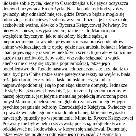
ułożenie sobie życia, kiedy to Czarodziejka z Księżyca oczyszcza
drzewo i przywraca En do życia. Nasi kosmici odchodzą zaś w
gwiazdy, aby odnaleźć miejsce, gdzie Drzewo będzie mogło się
odrodzić, a oni nacieszyć sobą nawzajem. Pozostaje jeszcze małe,
aczkolwiek ważne, słówko o Rycerzu Księżycowej Poświaty. Po
pierwsze spieszę z wyjaśnieniem, iż nie jest to Mamoru pod
względem fizycznym, jak to niektórzy błędnie sądzą, a
nieporozumienie to wynika głównie z nieznajomości odcinków
anime wykluczających tę opcję, gdzie nasz arabski bohater i Mamo-
chan pojawiają się razem w niektórych scenach (no ale w końcu nie
każdy ma możliwość, żeby sobie wszystko ściągnąć, a wątek
alieński nie cieszy się zbytnią popularnością), także jego
podobieństwo do Tuxedo nasuwa jednoznaczne skojarzenia, iż to
musi być pan Chiba (takie same patetyczne teksty na wejście, biała
róża jako broń, lecz zamiast laski arabski miecz, sejmitar
najprawdopodobniej) i są to poniekąd słuszne domysły. Jednakże
„Książę Księżycowej Poświaty”, jak to został przetłumaczony w
naszej ojczyźnie, jest jedynie mentalną projekcją stworzoną przez
umysł Mamoru, ucieleśnieniem głęboko zakorzenionego w jego
psychice pragnienia ochrony Czarodziejki z Księżyca. Świadczy to
o prawdziwej sile jego uczucia do ukochanej, które nie wygasło
nawet gdy opuściły go wspomnienia. Mimo iż, Rycerz Księżycowej
Poświaty nie był w pełni rzeczywistą postacią, mógł efektywnie
oddziaływać na środowisko, w którym się znajdował. Dementuję
także wszelkie pogłoski odnośnie jego powiązań z Osamą bin