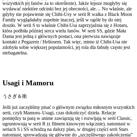
wszystkich jej fanów za to określenie). Jakże lepsze mogłyby się
wydawać niektóre odcinki bez jej obecności, ale… No właśnie, ale
gdyby nie pojawienie się Chibi-Usy w serii R walka z Black Moon
Family wyglądałaby zupełnie inaczej, jeśli w ogóle by do niej
doszło. W serii S to właśnie Chibi-Usa zaprzyjaźnia się z Hotaru,
która podbiła później serca wielu fanów. W serii SS, gdzie Mała
Dama jest jedną z głównych postaci, ona pierwsza nawiązuje
kontakt z Pegazem / Heliosem. Tak więc, mimo iż Chibi-Usa nie
zdobyła sobie większej popularności, jej rola dla fabuły często jest
niebagatelna.
Usagi i Mamoru
うさぎ＆衛
Jeśli już zaczęliśmy pisać o głównym związku miłosnym wszystkich
serii, czyli Mamoru–Usagi, czas dokończyć dzieła. Relacje
pomiędzy ta parą w anime zawiązują się i rozwijają w serii Classic,
ugruntowują w serii R (z filmem kinowym włącznie), natomiast w
seriach S i SS schodzą na dalszy plan, w drugiej części serii
Stars
natomiast, sprowadzają się głównie do „szczęśliwego zakończenia”