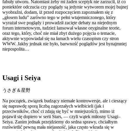
fabuły utworu. Natomiast żeby mi żaden sceptyk nie zarzucił, iż co
poniektóre odczucia czy poglądy są jedynie wytworem mojej bujnej
wyobraźni, dodam, iż przed rozpoczęciem zapoznałem się z
„głosem ludu” zarówno tego w pełni wtajemniczonego, który
wyrażał swe poglądy i prowadził zacięte debaty na niejednym
forum internetowym, tudzież lansował własne oryginalne teorie,
oraz tego, który, choć nie miał zbyt dużego pojęcia o temacie,
aktywnie wypowiadał się na łamach wielu czasopism czy stron
WWW. Jakby jednak nie było, barwność poglądów jest bynajmniej
niepospolita…
Usagi i Seiya
うさぎ＆星野
Na początek, związek budzący niemałe kontrowersje, ale i cieszący
się naprawdę sporą liczbą zagorzałych wielbicieli (jak i
przeciwników, choć ci zdają się być w mniejszości), mimo iż
pojawił się dopiero w serii
Stars
, — czyli wątek miłosny Usagi–
Seiya. Zanim jednak przejdziemy do sedna sprawy, chciałbym
rozświetlić pewną mała niejasność, jaka często wkrada się w