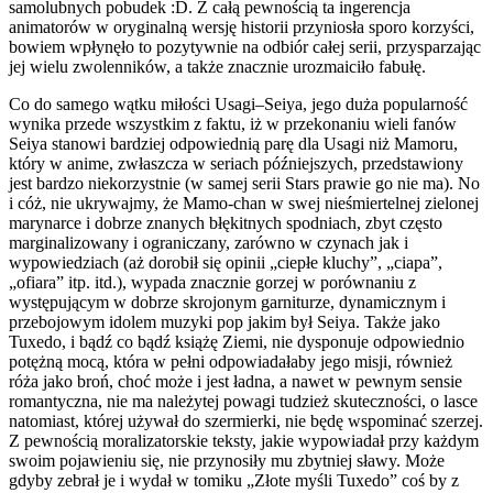
samolubnych pobudek :D. Z całą pewnością ta ingerencja
animatorów w oryginalną wersję historii przyniosła sporo korzyści,
bowiem wpłynęło to pozytywnie na odbiór całej serii, przysparzając
jej wielu zwolenników, a także znacznie urozmaiciło fabułę.
Co do samego wątku miłości Usagi–Seiya, jego duża popularność
wynika przede wszystkim z faktu, iż w przekonaniu wieli fanów
Seiya stanowi bardziej odpowiednią parę dla Usagi niż Mamoru,
który w anime, zwłaszcza w seriach późniejszych, przedstawiony
jest bardzo niekorzystnie (w samej serii
Stars
prawie go nie ma). No
i cóż, nie ukrywajmy, że Mamo-chan w swej nieśmiertelnej zielonej
marynarce i dobrze znanych błękitnych spodniach, zbyt często
marginalizowany i ograniczany, zarówno w czynach jak i
wypowiedziach (aż dorobił się opinii „ciepłe kluchy”, „ciapa”,
„ofiara” itp. itd.), wypada znacznie gorzej w porównaniu z
występującym w dobrze skrojonym garniturze, dynamicznym i
przebojowym idolem muzyki pop jakim był Seiya. Także jako
Tuxedo, i bądź co bądź książę Ziemi, nie dysponuje odpowiednio
potężną mocą, która w pełni odpowiadałaby jego misji, również
róża jako broń, choć może i jest ładna, a nawet w pewnym sensie
romantyczna, nie ma należytej powagi tudzież skuteczności, o lasce
natomiast, której używał do szermierki, nie będę wspominać szerzej.
Z pewnością moralizatorskie teksty, jakie wypowiadał przy każdym
swoim pojawieniu się, nie przynosiły mu zbytniej sławy. Może
gdyby zebrał je i wydał w tomiku „Złote myśli Tuxedo” coś by z