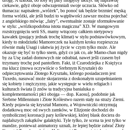
drogę. A szkoda, bo losy tej pary mogłyby ułożyć się naprawdę
ciekawie, gdyż oboje odwzajemniali swoje uczucia. Słówko od
tłumacza: napisałem „wróżek”, bo ponoć tak będzie brzmieć męską
forma wróżki, ale jeśli budzi to wątpliwości zawsze można pojechać
z angielskiego mówiąc „fairy”, ewentualnie zostaje sformułowanie
w stylu: „wróżkopodobna istota magiczna” XD. W mangowym
rozstrzygnięciu serii SS, mamy wtrącony całkiem nietypowy
kawałek (psujący jednak trochę klimat) w stylu podstawówkowym,
kiedy to młodziutki Mamoreczek na każdym kroku rozpieszcza
równie małą Usagi i ułatwia jej życie w czym tylko może. Ale
okazuje się być to tylko snem, gdyż co jak co, ale Mamo-chan nigdy
by za Usę zadań domowych nie odrabiał, nawet jeśli czasem był
trzymany trochę pod pantoflem. Fakt, iż Czarodziejka z Księżyca
ma klucz (mowa oczywiście o Srebrnym Krysztale) do
odpieczętowania Złotego Kryształu, którego posiadaczem jest
Tuxedo, nasuwać może skojarzenia z doskonałym uzupełnianiem
się kobiety i mężczyzny, jakie występuje w wielu religiach i
kulturach świata [i znów ta tradycyjna banialuka o
komplementarności płci obojga — dop. Kaosu], podobnie jak
Srebrne Millennium i Złote Królestwo razem stały na straży Ziemi.
Kiedy pojawia się kryształ Mamoru, a Wojowniczki otrzymują
dodatkową moc od swych zamków, w Elizjonie dochodzi do
symbolicznej koronacji pary królewskiej, której blask dociera do
najdalszych zakątków galaktyki. Tyle tylko, że scena ta jest tylko w
mandze, ponieważ animatorzy uznali, że lepiej będzie zabrać Złoty