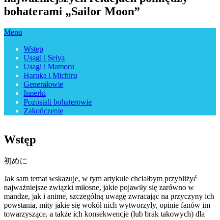
bohaterami „Sailor Moon”
Menu
Wstęp
Usagi i Seiya
Usagi i Mamoru
Haruka i Michiru
Generałowie
Innerki
Pozostali bohaterowie
Zakończenie
Wstęp
初めに
Jak sam temat wskazuje, w tym artykule chciałbym przybliżyć
najważniejsze związki miłosne, jakie pojawiły się zarówno w
mandze, jak i anime, szczególną uwagę zwracając na przyczyny ich
powstania, mity jakie się wokół nich wytworzyły, opinie fanów im
towarzyszące, a także ich konsekwencje (lub brak takowych) dla