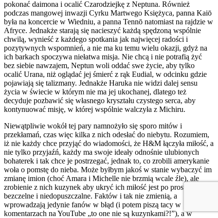
pokonać daimona i ocalić Czarodziejkę z Neptuna. Również
podczas mangowej inwazji Cyrku Martwego Księżyca, panna Kaiō
była na koncercie w Wiedniu, a panna Tennō natomiast na rajdzie w
Afryce. Jednakże starają się nacieszyć każdą spędzoną wspólnie
chwilą, wynieść z każdego spotkania jak najwięcej radości i
pozytywnych wspomnień, a nie ma ku temu wielu okazji, gdyż na
ich barkach spoczywa niełatwa misja. Nie chcą i nie potrafią żyć
bez siebie nawzajem, Neptun woli oddać swe życie, aby tylko
ocalić Urana, niż oglądać jej śmierć z rąk Eudial, w odcinku gdzie
pojawiają się talizmany. Jednakże Haruka nie widzi dalej sensu
życia w świecie w którym nie ma jej ukochanej, dlatego też
decyduje pozbawić się własnego kryształu czystego serca, aby
kontynuować misję, w której wspólnie walczyła z Michiru.
Niewątpliwie wokół tej pary namnożyło się sporo mitów i
przekłamań, czas więc kilka z nich odesłać do niebytu. Rozumiem,
iż nie każdy chce przyjąć do wiadomości, że H&M łączyła miłość, a
nie tylko przyjaźń, każdy ma swoje ideały odnośnie ulubionych
bohaterek i tak chce je postrzegać, jednak to, co zrobili amerykanie
woła o pomstę do nieba. Może byłbym jakoś w stanie wybaczyć im
zmianę imion (choć Amara i Michelle nie brzmią wcale źle), ale
zrobienie z nich kuzynek aby ukryć ich miłość jest po prostu
bezczelne i niedopuszczalne. Faktów i tak nie zmienią, a
wprowadzają jedynie fanów w błąd (i potem piszą tacy w
komentarzach na YouTube „to one nie są kuzynkami?!”), a w