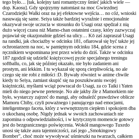
tego było… [tak, kolejny tani romantyczny śmieć jakich wiele —
dop. Kaosu]. Gdy spojrzymy natomiast na moc Gwiezdnej
Czarodziejki Walki oraz na jej efektowne wejścia… no cóż, wnioski
nasuwają się same. Seiya także bardziej wyraźnie i emocjonalnie
okazywał swoje uczucia w stosunku do Usagi oraz spędzał z nią
dużo więcej czasu niż Mamo-chan ostatnimi czasy, który zazwyczaj
pojawiał się okazjonalnie gdzieś na ulicy… Kō zaś zapraszał Usagi
na randki, jak chociażby w odcinku 181, ofiarował się być także jej
ochroniarzem na noc, w pamiętnym odcinku 184, gdzie scena z
ręcznikiem wspominana jest przez wielu do dziś. Także w odcinku
187 zgodził się udzielić księżycowej pyzie specjalnego treningu
softballu, co, jak się później okazało, nie było zadaniem ani
prostym, ani lekkim. I tu wykazał się sporą cierpliwością, no ale
czego się nie robi z miłości :D. Bywały również w anime chwile
kiedy to Seiya, zamiast skupić się na poszukiwaniu swojej
księżniczki, myślami wciąż powracał do Usagi, za co Taiki i Yaten
mieli do niego pewne pretensje. No ale jakby źle z Mamorkiem nie
było, wystarczy zajrzeć do mangi, aby odnaleźć prawdziwe oblicze
Mamoru Chiby, czyli poważnego i panującego nad emocjami,
inteligentnego faceta, który z wewnętrznym ciepłem i spokojem dba
o ukochaną osobę. Nigdy jednak w swoich zachowaniach nie
zapomina o odpowiedzialności, i w krytycznym momencie gotowy
jest do bezgranicznego poświęcenia. Wokół mangowego Tuxedo
unosi się także aura tajemniczości, zaś jego „Smokingowy
Bomber”, choć może wywoływać uśmieszki na twarzach, całkiem