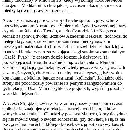
mamy chociażby w kinówce SS, kiedy wykonują „Double Moon
Gorgeous Meditation”), choć jak się z czasem okazuje, sprzeczki
między tą dwójką zawsze pozostaną…
A cóż czeka naszą parę w serii S? Trochę spokoju, gdyż wbrew
przewidywaniom Apostołowie Śmierci nie żywili szczególnej urazy
czy nienawiści ani do Tuxedo, ani do Czarodziejki z Księżyca.
Jednak za sprawą dwójki uczniów Akademii Bezkresu, dochodzi do
małego kryzysu, a raczej nieporozumienia między naszymi
przyszłymi małżonkami, choć wątek ten rozwinięty jest bardziej w
mandze. Haruka często zaczepiająca Usagi swoim sakramentalnym
„Cześć, Pyzo!” (z czasem doszło jeszcze „księżycowa”) i
pozwalająca sobie na flirtowanie z nią, wzbudzała w Mamoru
zazdrość i irytację, (pamiętajmy, że wtedy jeszcze wszyscy uważali
ją za mężczyznę), choć on sam nie był wcale lepszy, gdyż swoimi
kontaktami z Michiru bardzo zasmucał „króliczka”. Jednakże obie
strony nie podchodziły poważnie i z pełnym zaangażowaniem do
tych relacji, a Usa i Mamo szybko się pogodzili, wyjaśniając sobie
wszelkie niejasności.
W części SS, gdzie, zwłaszcza w anime, poświęcono sporo czasu
Chibi-Usie, znajdujemy o relacjach naszej dwójki parę faktów
wartych wymieniania. Chociażby postawa Mamoru, który decyduje
się nie mówić Usagi o swoim schorzeniu, gdy dowiaduje się, iż ma
tzw. „cień na płucach”, którego konsekwencją jest krwawy kaszel.
Postanawia samotnie walczyć z chorobą (jak się później okazuje