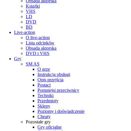
Obsada aktorska
Książki
VHS
LD
DVD
BD
Live-action
O live-action
Lista odcinków
Obsada aktorska
DVD i VHS
Gry
SM AS
O grze
Instrukcja obsługi
Opis przejścia
Postaci
Pomniejsi przeciwnicy
Techniki
Przedmioty
Sklepy
Poziomy i doświadczenie
Cheaty
Pozostałe gry
Gry oficjalne