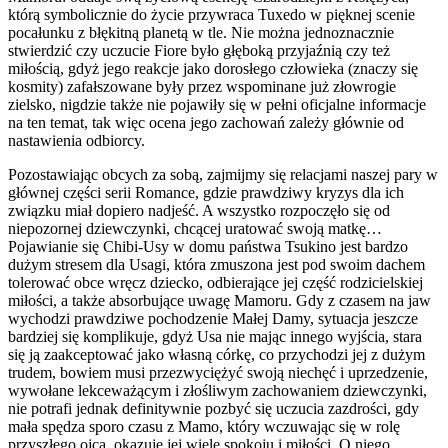
którą symbolicznie do życie przywraca Tuxedo w pięknej scenie
pocałunku z błękitną planetą w tle. Nie można jednoznacznie
stwierdzić czy uczucie Fiore było głęboką przyjaźnią czy też
miłością, gdyż jego reakcje jako dorosłego człowieka (znaczy się
kosmity) zafałszowane były przez wspominane już złowrogie
zielsko, nigdzie także nie pojawiły się w pełni oficjalne informacje
na ten temat, tak więc ocena jego zachowań zależy głównie od
nastawienia odbiorcy.
Pozostawiając obcych za sobą, zajmijmy się relacjami naszej pary w
głównej części serii Romance, gdzie prawdziwy kryzys dla ich
związku miał dopiero nadjeść. A wszystko rozpoczęło się od
niepozornej dziewczynki, chcącej uratować swoją matkę…
Pojawianie się Chibi-Usy w domu państwa Tsukino jest bardzo
dużym stresem dla Usagi, która zmuszona jest pod swoim dachem
tolerować obce wręcz dziecko, odbierające jej część rodzicielskiej
miłości, a także absorbujące uwagę Mamoru. Gdy z czasem na jaw
wychodzi prawdziwe pochodzenie Małej Damy, sytuacja jeszcze
bardziej się komplikuje, gdyż Usa nie mając innego wyjścia, stara
się ją zaakceptować jako własną córkę, co przychodzi jej z dużym
trudem, bowiem musi przezwyciężyć swoją niechęć i uprzedzenie,
wywołane lekceważącym i złośliwym zachowaniem dziewczynki,
nie potrafi jednak definitywnie pozbyć się uczucia zazdrości, gdy
mała spędza sporo czasu z Mamo, który wczuwając się w rolę
przyszłego ojca, okazuje jej wiele spokoju i miłości. O niego