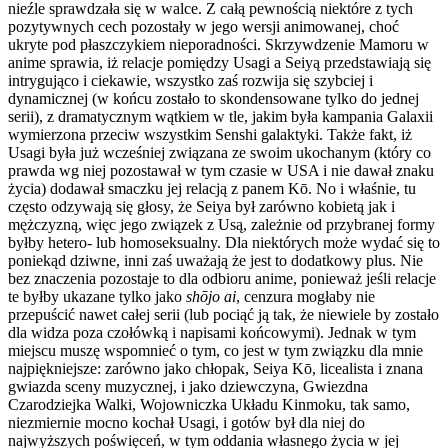
nieźle sprawdzała się w walce. Z całą pewnością niektóre z tych
pozytywnych cech pozostały w jego wersji animowanej, choć
ukryte pod płaszczykiem nieporadności. Skrzywdzenie Mamoru w
anime sprawia, iż relacje pomiędzy Usagi a Seiyą przedstawiają się
intrygująco i ciekawie, wszystko zaś rozwija się szybciej i
dynamicznej (w końcu zostało to skondensowane tylko do jednej
serii), z dramatycznym wątkiem w tle, jakim była kampania Galaxii
wymierzona przeciw wszystkim Senshi galaktyki. Także fakt, iż
Usagi była już wcześniej związana ze swoim ukochanym (który co
prawda wg niej pozostawał w tym czasie w USA i nie dawał znaku
życia) dodawał smaczku jej relacją z panem Kō. No i właśnie, tu
często odzywają się głosy, że Seiya był zarówno kobietą jak i
mężczyzną, więc jego związek z Usą, zależnie od przybranej formy
byłby hetero- lub homoseksualny. Dla niektórych może wydać się to
poniekąd dziwne, inni zaś uważają że jest to dodatkowy plus. Nie
bez znaczenia pozostaje to dla odbioru anime, ponieważ jeśli relacje
te byłby ukazane tylko jako
shōjo ai
, cenzura mogłaby nie
przepuścić nawet całej serii (lub pociąć ją tak, że niewiele by zostało
dla widza poza czołówką i napisami końcowymi). Jednak w tym
miejscu muszę wspomnieć o tym, co jest w tym związku dla mnie
najpiękniejsze: zarówno jako chłopak, Seiya Kō, licealista i znana
gwiazda sceny muzycznej, i jako dziewczyna, Gwiezdna
Czarodziejka Walki, Wojowniczka Układu Kinmoku, tak samo,
niezmiernie mocno kochał Usagi, i gotów był dla niej do
najwyższych poświęceń, w tym oddania własnego życia w jej