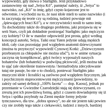
wypowiedzi, gdy mowa o
Starlights
. Jeśli przykładowo
zastanowimy się nad „Seiya Kō”, pamiętać należy, iż „Seiya” to
nazwisko, zaś „Kō” to imię, gdyż często kojarzone jest to
odwrotnie, i wychodzi na to, że nasi idole mieli to samo nazwisko (i
tu zaczynają się teorie czy są rodziną, tudzież powstaje mit
„śpiewających braci Kō”), a w rzeczywistości nosili to samo imię.
Tu dochodzimy także do drugiego problemu, jaki przejawia się w
serii
Stars
, czyli jak dokładnie postrzegać
Starlights
: jako mężczyzn
czy kobiety? O ile w mandze odpowiedź jest prosta, gdyż według
koncepcji autorki, Seiya, Taiki oraz Yaten jedynie udają męskich
idoli, cały czas pozostając pod względem anatomii dziewczynami
(można tu przytoczyć wypowiedź Cynowej Kotki: „Dziewczynom
przebranym za chłopaków nie można ufać”), to w anime sytuacja
zaczyna się komplikować, gdyż twórcy wyposażyli naszych
bohaterów (lub bohaterki) w podwójną płciowość, jeśli można tak
to ująć (ale określenie transwestyta / hermafrodyta zdecydowanie
tutaj nie pasuje, bo nie o to chodzi), ponieważ
Starlights
jako
muzyczni idole i licealiści są zarówno pod względem fizycznym, jak
i psychicznym stuprocentowymi mężczyznami [powiedzmy, to
zależy od samej definicji „100% faceta” — dop. Kaosu], jednak po
przemianie w Gwiezdne Czarodziejki stają się dziewczynami, co
zresztą jest ich prawdziwą formą, gdyż z czasem dowiadujemy się iż
Seiya i spółka przybrały na Ziemi męskie formy jedynie
tymczasowo, dla tzw. „dobra sprawy”, no ale nie jestem taki pewien
czy nie zrobiły tego także z ciekawości, tudzież z innych, bardziej