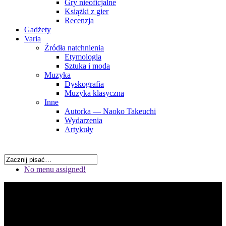
Gry nieoficjalne
Książki z gier
Recenzja
Gadżety
Varia
Źródła natchnienia
Etymologia
Sztuka i moda
Muzyka
Dyskografia
Muzyka klasyczna
Inne
Autorka — Naoko Takeuchi
Wydarzenia
Artykuły
No menu assigned!
Przez pryzmat uczuć