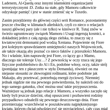
Ladenem, Al-Qaedą oraz innymi islamskimi organizacjami
terrorystycznymi :D. Znika na stałe, gdy Mamoru całkowicie
odzyskuje pamięć i jest w stanie zmienić się w Tuxedo.
Zanim przejdziemy do głównej części serii Romance, pozostaniemy
jeszcze chwilkę w klimatach alieńskich, czyli co nieco o relacjach
naszej głównej pary (ale i nie tylko) w kinówce R. Tutaj znów w
świeżo ugruntowany związek Mamoru i Usagi ingerują kosmici, a
dokładniej jeden z całą zgrają złego zielska, to znaczy się z
kwiatowymi demonami pod wodzą Xeniana. Pojawienie się Fiore
jest kolejnym sprawdzianem umiejętności naszych Wojowniczek,
ale także okazją aby poznać co nieco faktów z przeszłości Mamoru.
No i właśnie, kim naprawdę jest Fiore, co łączy go z Mamo,
dlaczego nie toleruje Usy…? Z pewnością w oczy rzuca się jego
fizyczne podobieństwo do Al i En, podobne włosy, oczy, także strój
(pomijając ten z płaszczem w stylu Demanda), również on ma
niejasne stosunki ze złowrogimi roślinami, które podobnie jak
Makaiju, aby przetrwać, potrzebują energii życiowej. Niemniej
jednak nigdzie nie ma pewnego potwierdzenia, by należeli oni do
tego samego gatunku, choć można snuć takie przypuszczenia.
Ważniejsze są jednak jego relacje z Mamoru, a wszystko zaczęło się
kiedy byli jeszcze dziećmi, obaj opuszczeni i pozbawieni rodziny
przypadkowo odnaleźli się pewnego deszczowego dnia. Fiore
przemierzając wszechświat w poszukiwaniu najpiękniejszego
kwiatu, którym chciał odwdzięczyć się przyjacielowi, cały czas miał