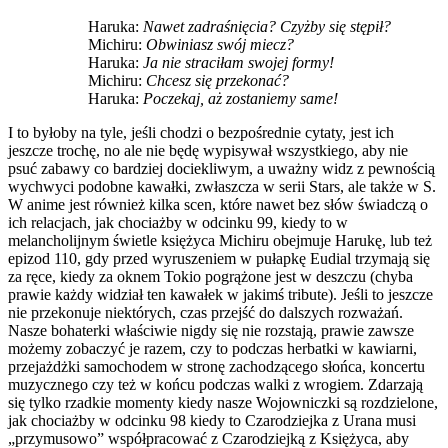
Haruka:
Nawet zadraśnięcia? Czyżby się stępił?
Michiru:
Obwiniasz swój miecz?
Haruka:
Ja nie straciłam swojej formy!
Michiru:
Chcesz się przekonać?
Haruka:
Poczekaj, aż zostaniemy same!
I to byłoby na tyle, jeśli chodzi o bezpośrednie cytaty, jest ich
jeszcze trochę, no ale nie będę wypisywał wszystkiego, aby nie
psuć zabawy co bardziej dociekliwym, a uważny widz z pewnością
wychwyci podobne kawałki, zwłaszcza w serii
Stars
, ale także w S.
W anime jest również kilka scen, które nawet bez słów świadczą o
ich relacjach, jak chociażby w odcinku 99, kiedy to w
melancholijnym świetle księżyca Michiru obejmuje Harukę, lub też
epizod 110, gdy przed wyruszeniem w pułapkę Eudial trzymają się
za ręce, kiedy za oknem Tokio pogrążone jest w deszczu (chyba
prawie każdy widział ten kawałek w jakimś tribute). Jeśli to jeszcze
nie przekonuje niektórych, czas przejść do dalszych rozważań.
Nasze bohaterki właściwie nigdy się nie rozstają, prawie zawsze
możemy zobaczyć je razem, czy to podczas herbatki w kawiarni,
przejażdżki samochodem w stronę zachodzącego słońca, koncertu
muzycznego czy też w końcu podczas walki z wrogiem. Zdarzają
się tylko rzadkie momenty kiedy nasze Wojowniczki są rozdzielone,
jak chociażby w odcinku 98 kiedy to Czarodziejka z Urana musi
„przymusowo” współpracować z Czarodziejką z Księżyca, aby