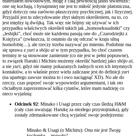
materiałem dowodowym, mogę z całą pewnością jasno stwierdzić:
one się kochają, i bynajmniej nie jest to miłość jedynie platoniczna,
gdyż dotyczy ona zarówno płaszczyzny psychicznej, jak i fizycznej.
Przyjaźń jest tu zdecydowanie zbyt słabym określeniem, na to, co
jest między tą dwójką. Tak więc nie bójmy się używać w ich
przypadku właściwych określeń takich jak „homoseksualistki” czy
„lesbijki”, choć może nie każdemu pasują one do „Czarodziejki z
Księżyca” (zwłaszcza, iż ostatnio da się odczuć w kraju silną
homofobię…), ale rzeczy trzeba nazywać po imieniu. Podobnie ma
się sprawa z
yuri
a
shōjo ai
w tym przypadku, bo choć czasem
terminy te są stosowane zamiennie (co nie jest w pełni poprawne),
to związek Haruki i Michiru możemy określić bardziej jako
shōjo ai
,
a nie
yuri
, gdyż nie mamy pokazanych żadnych scen ich intymnych
kontaktów, a to właśnie przez wielu zaliczane jest do definicji
yuri
(na upartego zawsze można to i owo naciągnąć XD). No ale do
rzeczy, czas poprzeć swoje wypowiedzi argumentami, i tak oto
chciałbym zaprezentować kilka cytatów, które mam nadzieję co
nieco wyjaśnią:
Odcinek 92
: Minako i Usagi przez cały czas śledzą H&M
(cały czas uważając Harukę za niezłego przystojniaka), gdy
zostały zdemaskowane chcą wyjaśnić swoje podejrzenia:
Minako & Usagi (o Michiru):
Ona nie jest Twoją
kochanką… prawda?