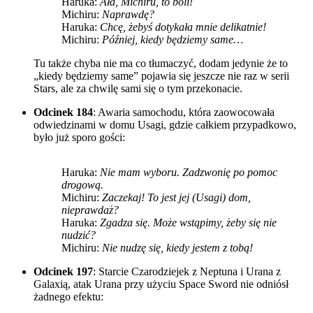
Haruka:
Ała, Michiru, to boli!
Michiru:
Naprawdę?
Haruka:
Chcę, żebyś dotykała mnie delikatnie!
Michiru:
Później, kiedy będziemy same…
Tu także chyba nie ma co tłumaczyć, dodam jedynie że to
„kiedy będziemy same” pojawia się jeszcze nie raz w serii
Stars
, ale za chwilę sami się o tym przekonacie.
Odcinek 184
: Awaria samochodu, która zaowocowała
odwiedzinami w domu Usagi, gdzie całkiem przypadkowo,
było już sporo gości:
Haruka:
Nie mam wyboru. Zadzwonię po pomoc
drogową.
Michiru:
Zaczekaj! To jest jej (Usagi) dom,
nieprawdaż?
Haruka:
Zgadza się. Może wstąpimy, żeby się nie
nudzić?
Michiru:
Nie nudzę się, kiedy jestem z tobą!
Odcinek 197
: Starcie Czarodziejek z Neptuna i Urana z
Galaxią, atak Urana przy użyciu Space Sword nie odniósł
żadnego efektu: