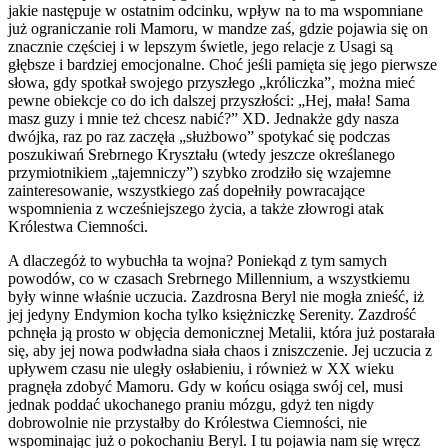
jakie następuje w ostatnim odcinku, wpływ na to ma wspomniane
już ograniczanie roli Mamoru, w mandze zaś, gdzie pojawia się on
znacznie częściej i w lepszym świetle, jego relacje z Usagi są
głębsze i bardziej emocjonalne. Choć jeśli pamięta się jego pierwsze
słowa, gdy spotkał swojego przyszłego „króliczka”, można mieć
pewne obiekcje co do ich dalszej przyszłości: „Hej, mała! Sama
masz guzy i mnie też chcesz nabić?” XD. Jednakże gdy nasza
dwójka, raz po raz zaczęła „służbowo” spotykać się podczas
poszukiwań Srebrnego Kryształu (wtedy jeszcze określanego
przymiotnikiem „tajemniczy”) szybko zrodziło się wzajemne
zainteresowanie, wszystkiego zaś dopełniły powracające
wspomnienia z wcześniejszego życia, a także złowrogi atak
Królestwa Ciemności.
A dlaczegóż to wybuchła ta wojna? Poniekąd z tym samych
powodów, co w czasach Srebrnego Millennium, a wszystkiemu
były winne właśnie uczucia. Zazdrosna Beryl nie mogła znieść, iż
jej jedyny Endymion kocha tylko księżniczkę Serenity. Zazdrość
pchnęła ją prosto w objęcia demonicznej Metalii, która już postarała
się, aby jej nowa podwładna siała chaos i zniszczenie. Jej uczucia z
upływem czasu nie uległy osłabieniu, i również w XX wieku
pragnęła zdobyć Mamoru. Gdy w końcu osiąga swój cel, musi
jednak poddać ukochanego praniu mózgu, gdyż ten nigdy
dobrowolnie nie przystałby do Królestwa Ciemności, nie
wspominając już o pokochaniu Beryl. I tu pojawia nam się wręcz