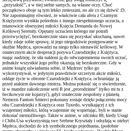
„przyszłość”, a w niej siebie samych, na własne oczy. Choć
początkowo oboje są tym lekko zmieszani, no ale co się dziwić :D.
Nie zapominajmy również, że właściwie cała afera z Czarnym
Księżycem wynikła pośrednio z innego niespełnionego uczucia, a
mianowicie obsesyjnej miłości Księcia Demanda do Nowej
Królowej Serenity. Opętany uczuciem którego nie potrafi
przezwyciężyć, bezskutecznie stara się pozyskać ukochaną, nawet
kiedy zdaje sobie sprawę, iż jego niegodziwie postępowanie w
służbie Mędrca, sprowadzi na niego tylko nienawiść królowej. W
ostatecznym akcie desperacji porywa Czarodziejkę z Księżyca,
mając nadzieję, że siła nakłoni ją do odwzajemnienia swoich uczuć,
jednakże wszystkie jego próby okazują się bezskuteczne. Gdy w
anime książę uświadamia sobie, iż Mędrzec tylko go
wykorzystywał, w jedynym prawdziwie szczerym akcie miłości,
oddaje życie w obronie Czarodziejki z Księżyca, ochraniając ją
przed atakiem dawnego mistrza. Można pokusić się o stwierdzenie,
iż w mandze zakończenie serii R jest „prorodzinne” (tylko mi tu z
becikowym nie kojarzyć), gdyż ostatecznie zespolony z planetą
Nemezis Fantom Śmierci pokonany zostaje dzięki połączeniu mocy
obu Czarodziejki z Księżyca oraz Tuxedo, wynikającej z ich
wzajemnej miłości, którą wzajemnie się wspierając, byli w stanie
dokonać niemożliwego. Także w anime, w odcinku 88, kiedy Usagi
i Chibi-Usa wykorzystują swe Srebrne Kryształy i odsyłają w niebyt
Mędrca, dochodzi do ich symbolicznego pojednania, (podobne