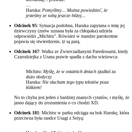
…
Haruka:
Pomyślmy… Można powiedzieć, że
jesteśmy ze sobą jeszcze bliżej…
Odcinek 95
: Sytuacja podobna, Haruka zapytana o imię jej
dziewczyny (znów uznana była za chłopaka) udziela
odpowiedzi „Michiru”. Również w mandze parokrotnie
pojawia się stwierdzenie, iż są parą.
Odcinek 167
: Walka ze Zwierciadlanymi Paredrosami, kiedy
Czarodziejka z Urana prawie spadła z dachu wieżowca:
Michiru:
Myślę, że w ostatnich dniach zjadłaś za
dużo słodyczy.
Haruka:
Nie słucham tego typu tekstów poza
łóżkiem!
No to chyba jest jeden z bardziej znanych cytatów, i myślę, że
jasno dający do zrozumienia o co chodzi XD.
Odcinek 181
: Michiru w parku odciąga na bok Harukę, która
przeciwna była randce Usagi z Seiyą: