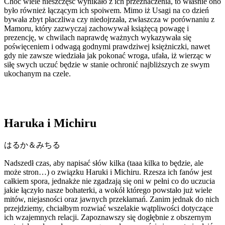
Choć wiele nieszczęść wynikało z ich przeznaczenia, to właśnie ono
było również łączącym ich spoiwem. Mimo iż Usagi na co dzień
bywała zbyt płaczliwa czy niedojrzała, zwłaszcza w porównaniu z
Mamoru, który zazwyczaj zachowywał książęcą powagę i
prezencję, w chwilach naprawdę ważnych wykazywała się
poświęceniem i odwagą godnymi prawdziwej księżniczki, nawet
gdy nie zawsze wiedziała jak pokonać wroga, ufała, iż wierząc w
siłę swych uczuć będzie w stanie ochronić najbliższych ze swym
ukochanym na czele.
Haruka i Michiru
はるか＆みちる
Nadszedł czas, aby napisać słów kilka (taaa kilka to będzie, ale
może stron…) o związku Haruki i Michiru. Rzesza ich fanów jest
całkiem spora, jednakże nie zgadzają się oni w pełni co do uczucia
jakie łączyło nasze bohaterki, a wokół którego powstało już wiele
mitów, niejasności oraz jawnych przekłamań. Zanim jednak do nich
przejdziemy, chciałbym rozwiać wszelakie wątpliwości dotyczące
ich wzajemnych relacji. Zapoznawszy się dogłębnie z obszernym