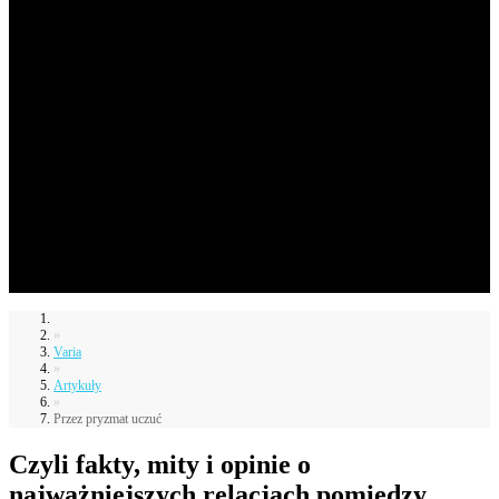
感情の眼を通して
»
Varia
»
Artykuły
»
Przez pryzmat uczuć
Czyli fakty, mity i opinie o
najważniejszych relacjach pomiędzy