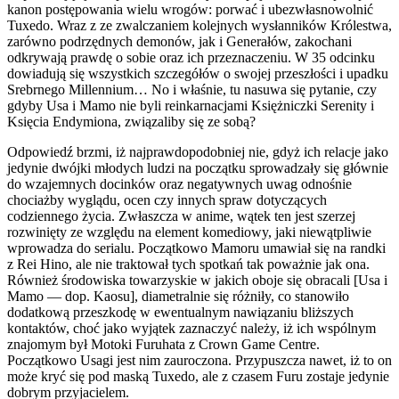
kanon postępowania wielu wrogów: porwać i ubezwłasnowolnić
Tuxedo. Wraz z ze zwalczaniem kolejnych wysłanników Królestwa,
zarówno podrzędnych demonów, jak i Generałów, zakochani
odkrywają prawdę o sobie oraz ich przeznaczeniu. W 35 odcinku
dowiadują się wszystkich szczegółów o swojej przeszłości i upadku
Srebrnego Millennium… No i właśnie, tu nasuwa się pytanie, czy
gdyby Usa i Mamo nie byli reinkarnacjami Księżniczki Serenity i
Księcia Endymiona, związaliby się ze sobą?
Odpowiedź brzmi, iż najprawdopodobniej nie, gdyż ich relacje jako
jedynie dwójki młodych ludzi na początku sprowadzały się głównie
do wzajemnych docinków oraz negatywnych uwag odnośnie
chociażby wyglądu, ocen czy innych spraw dotyczących
codziennego życia. Zwłaszcza w anime, wątek ten jest szerzej
rozwinięty ze względu na element komediowy, jaki niewątpliwie
wprowadza do serialu. Początkowo Mamoru umawiał się na randki
z Rei Hino, ale nie traktował tych spotkań tak poważnie jak ona.
Również środowiska towarzyskie w jakich oboje się obracali [Usa i
Mamo — dop. Kaosu], diametralnie się różniły, co stanowiło
dodatkową przeszkodę w ewentualnym nawiązaniu bliższych
kontaktów, choć jako wyjątek zaznaczyć należy, iż ich wspólnym
znajomym był Motoki Furuhata z Crown Game Centre.
Początkowo Usagi jest nim zauroczona. Przypuszcza nawet, iż to on
może kryć się pod maską Tuxedo, ale z czasem Furu zostaje jedynie
dobrym przyjacielem.