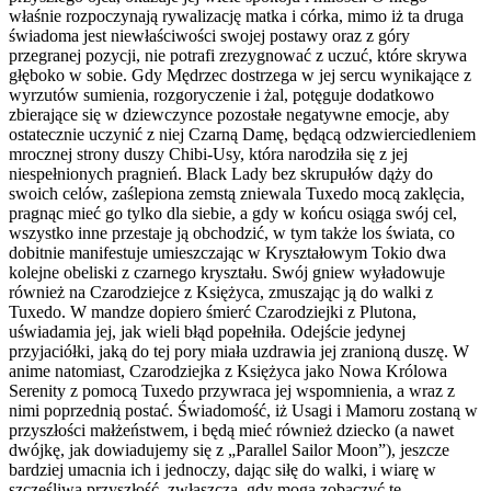
właśnie rozpoczynają rywalizację matka i córka, mimo iż ta druga
świadoma jest niewłaściwości swojej postawy oraz z góry
przegranej pozycji, nie potrafi zrezygnować z uczuć, które skrywa
głęboko w sobie. Gdy Mędrzec dostrzega w jej sercu wynikające z
wyrzutów sumienia, rozgoryczenie i żal, potęguje dodatkowo
zbierające się w dziewczynce pozostałe negatywne emocje, aby
ostatecznie uczynić z niej Czarną Damę, będącą odzwierciedleniem
mrocznej strony duszy Chibi-Usy, która narodziła się z jej
niespełnionych pragnień. Black Lady bez skrupułów dąży do
swoich celów, zaślepiona zemstą zniewala Tuxedo mocą zaklęcia,
pragnąc mieć go tylko dla siebie, a gdy w końcu osiąga swój cel,
wszystko inne przestaje ją obchodzić, w tym także los świata, co
dobitnie manifestuje umieszczając w Kryształowym Tokio dwa
kolejne obeliski z czarnego kryształu. Swój gniew wyładowuje
również na Czarodziejce z Księżyca, zmuszając ją do walki z
Tuxedo. W mandze dopiero śmierć Czarodziejki z Plutona,
uświadamia jej, jak wieli błąd popełniła. Odejście jedynej
przyjaciółki, jaką do tej pory miała uzdrawia jej zranioną duszę. W
anime natomiast, Czarodziejka z Księżyca jako Nowa Królowa
Serenity z pomocą Tuxedo przywraca jej wspomnienia, a wraz z
nimi poprzednią postać. Świadomość, iż Usagi i Mamoru zostaną w
przyszłości małżeństwem, i będą mieć również dziecko (a nawet
dwójkę, jak dowiadujemy się z „Parallel Sailor Moon”), jeszcze
bardziej umacnia ich i jednoczy, dając siłę do walki, i wiarę w
szczęśliwą przyszłość, zwłaszcza, gdy mogą zobaczyć tę