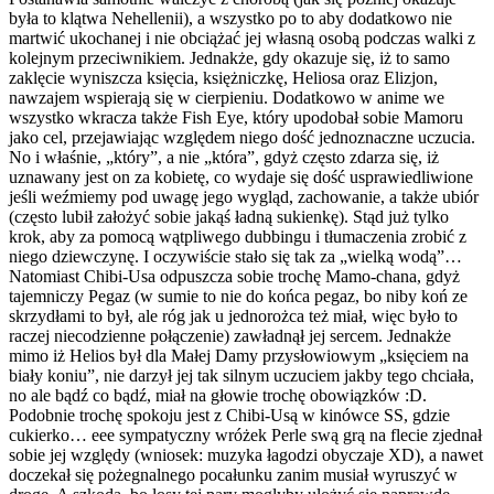
była to klątwa Nehellenii), a wszystko po to aby dodatkowo nie
martwić ukochanej i nie obciążać jej własną osobą podczas walki z
kolejnym przeciwnikiem. Jednakże, gdy okazuje się, iż to samo
zaklęcie wyniszcza księcia, księżniczkę, Heliosa oraz Elizjon,
nawzajem wspierają się w cierpieniu. Dodatkowo w anime we
wszystko wkracza także Fish Eye, który upodobał sobie Mamoru
jako cel, przejawiając względem niego dość jednoznaczne uczucia.
No i właśnie, „który”, a nie „która”, gdyż często zdarza się, iż
uznawany jest on za kobietę, co wydaje się dość usprawiedliwione
jeśli weźmiemy pod uwagę jego wygląd, zachowanie, a także ubiór
(często lubił założyć sobie jakąś ładną sukienkę). Stąd już tylko
krok, aby za pomocą wątpliwego dubbingu i tłumaczenia zrobić z
niego dziewczynę. I oczywiście stało się tak za „wielką wodą”…
Natomiast Chibi-Usa odpuszcza sobie trochę Mamo-chana, gdyż
tajemniczy Pegaz (w sumie to nie do końca pegaz, bo niby koń ze
skrzydłami to był, ale róg jak u jednorożca też miał, więc było to
raczej niecodzienne połączenie) zawładnął jej sercem. Jednakże
mimo iż Helios był dla Małej Damy przysłowiowym „księciem na
biały koniu”, nie darzył jej tak silnym uczuciem jakby tego chciała,
no ale bądź co bądź, miał na głowie trochę obowiązków :D.
Podobnie trochę spokoju jest z Chibi-Usą w kinówce SS, gdzie
cukierko… eee sympatyczny wróżek Perle swą grą na flecie zjednał
sobie jej względy (wniosek: muzyka łagodzi obyczaje XD), a nawet
doczekał się pożegnalnego pocałunku zanim musiał wyruszyć w