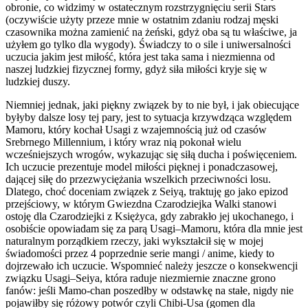
obronie, co widzimy w ostatecznym rozstrzygnięciu serii
Stars
(oczywiście użyty przeze mnie w ostatnim zdaniu rodzaj męski
czasownika można zamienić na żeński, gdyż oba są tu właściwe, ja
użyłem go tylko dla wygody). Świadczy to o sile i uniwersalności
uczucia jakim jest miłość, która jest taka sama i niezmienna od
naszej ludzkiej fizycznej formy, gdyż siła miłości kryje się w
ludzkiej duszy.
Niemniej jednak, jaki piękny związek by to nie był, i jak obiecujące
byłyby dalsze losy tej pary, jest to sytuacja krzywdząca względem
Mamoru, który kochał Usagi z wzajemnością już od czasów
Srebrnego Millennium, i który wraz nią pokonał wielu
wcześniejszych wrogów, wykazując się siłą ducha i poświęceniem.
Ich uczucie prezentuje model miłości pięknej i ponadczasowej,
dającej siłę do przezwyciężania wszelkich przeciwności losu.
Dlatego, choć doceniam związek z Seiyą, traktuję go jako epizod
przejściowy, w którym Gwiezdna Czarodziejka Walki stanowi
ostoję dla Czarodziejki z Księżyca, gdy zabrakło jej ukochanego, i
osobiście opowiadam się za parą Usagi–Mamoru, która dla mnie jest
naturalnym porządkiem rzeczy, jaki wykształcił się w mojej
świadomości przez 4 poprzednie serie mangi / anime, kiedy to
dojrzewało ich uczucie. Wspomnieć należy jeszcze o konsekwencji
związku Usagi–Seiya, która raduje niezmiernie znaczne grono
fanów: jeśli Mamo-chan poszedłby w odstawkę na stałe, nigdy nie
pojawiłby się różowy potwór czyli Chibi-Usa (gomen dla