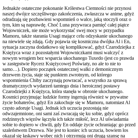
Jednakże ostateczne pokonanie Królestwa Ciemności nie przynosi
naszej dwójce szczęśliwego zakończenia, zwłaszcza w anime, gdyż
odradzają się pozbawieni wspomnień o walce, jaką stoczyli oraz o
tym, kim są naprawdę. Choć Luna przywraca pamięć całej piątce
Wojowniczek, nie może wykorzystać swej mocy w przypadku
Mamoru, także starania Usagi mające celu odzyskanie ukochanego
na niewiele się zdają. Gdy pojawia się kosmiczna dwójka Al i En,
sytuacja zaczyna dodatkowo się komplikować, gdyż Czarodziejka z
Księżyca wraz z pozostałymi Wojowniczkami musi walczyć z
nowym wrogiem bez wsparcia ukochanego Tuxedo (jest co prawda
w zastępstwie Rycerz Księżycowej Poświaty, no ale to nie to
samo…). Dopiero początek ostatecznej walki z demonicznym
drzewem życia, staje się punktem zwrotnym, od którego
wspomnienia Chiby zaczynają powracać, a wszystko za sprawą
dramatycznych wydarzeń tamtego dnia i heroicznej postawy
Czarodziejki z Księżyca, która stanęła w obronie ukochanego.
Kosmici przyjmując ludzkie formy ingerują również w prywatne
życie bohaterów, gdyż En zakochuje się w Mamoru, natomiast Al
często adoruje Usagi. Jednak ich uczucia pozostają nie
odwzajemnione, oni sami zaś zwracają się ku sobie, gdyż oprócz
rodzinnych więzów łączyła ich także miłość, lecz Al uświadamia
sobie to dopiero w chwili, gdy En oddaje życie ochraniając go przed
szaleństwem Drzewa. Nie jest to koniec ich uczucia, bowiem los
okazał się łaskawy wobec nich i otrzymują oni drugą szansę na