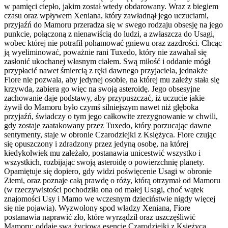
w pamięci ciepło, jakim został wtedy obdarowany. Wraz z biegiem
czasu oraz wpływem Xeniana, który zawładnął jego uczuciami,
przyjaźń do Mamoru przeradza się w swego rodzaju obsesję na jego
punkcie, połączoną z nienawiścią do ludzi, a zwłaszcza do Usagi,
wobec której nie potrafił pohamować gniewu oraz zazdrości. Chcąc
ją wyeliminować, poważnie rani Tuxedo, który nie zawahał się
zasłonić ukochanej własnym ciałem. Swą miłość i oddanie mógł
przypłacić nawet śmiercią z ręki dawnego przyjaciela, jednakże
Fiore nie pozwala, aby jedynej osobie, na której mu zależy stała się
krzywda, zabiera go więc na swoją asteroidę. Jego obsesyjne
zachowanie daje podstawy, aby przypuszczać, iż uczucie jakie
żywił do Mamoru było czymś silniejszym nawet niż głęboka
przyjaźń, świadczy o tym jego całkowite zrezygnowanie w chwili,
gdy zostaje zaatakowany przez Tuxedo, który porzucając dawne
sentymenty, staje w obronie Czarodziejki z Księżyca. Fiore czując
się opuszczony i zdradzony przez jedyną osobę, na której
kiedykolwiek mu zależało, postanawia unicestwić wszystko i
wszystkich, rozbijając swoją asteroidę o powierzchnię planety.
Opamiętuje się dopiero, gdy widzi poświęcenie Usagi w obronie
Ziemi, oraz poznaje całą prawdę o róży, którą otrzymał od Mamoru
(w rzeczywistości pochodziła ona od małej Usagi, choć wątek
znajomości Usy i Mamo we wczesnym dzieciństwie nigdy więcej
się nie pojawia). Wyzwolony spod władzy Xeniana, Fiore
postanawia naprawić zło, które wyrządził oraz uszczęśliwić
Mamoru: oddaje swą życiową esencję Czarodziejki z Księżyca,