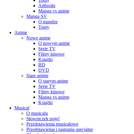
Tomy
Artbooki
Manga vs anime
Manga SV
O mandze
Tomy
Anime
Nowe anime
O nowym anime
Serie TV
Filmy kinowe
Książki
BD
DVD
Stare anime
O starym anime
Serie TV
Filmy kinowe
Manga vs anime
Książki
Musical
O musicalu
Słowniczek pojęć
Przedstawienia musicalowe
Przedstawienia i nagrania specjalne