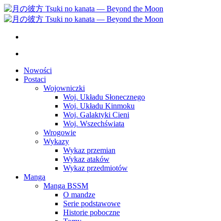
Nowości
Postaci
Wojowniczki
Woj. Układu Słonecznego
Woj. Układu Kinmoku
Woj. Galaktyki Cieni
Woj. Wszechświata
Wrogowie
Wykazy
Wykaz przemian
Wykaz ataków
Wykaz przedmiotów
Manga
Manga BSSM
O mandze
Serie podstawowe
Historie poboczne