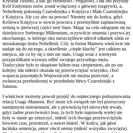
Kryształ Tuxedo, a dać go Heliosowi / Pegazowi, i tak oto przyszły
Król Endymion znów został wyłączony z głównej rozgrywki, a,
Nehellenię pokonują Czarodziejka z Księżyca i Mała Czarodziejka
z Księżyca. Ale czy aby na pewno? Niestety nie do końca, gdyż
Królowa Księżyca w nowiu powraca z przemyślnie zaplanowaną
zemstą w pierwszej części serii
Stars
. Mając na celu odegranie się na
dziedziczce Srebrnego Millennium, oczywiście omamia i porywa jej
ukochanego, w którego oku nieszczęśliwie utkwił odłamek szkła ze
strzaskanego lustra Nehellenii. Cóż, ta forma Mamoru właściwie nie
nadaje się do niczego, a określenie „ciepłe kluchy” jest całkiem na
miejscu, ale co by się z nim nie stało, Usagi wraz z wiernymi
przyjaciółkami wyrusza odbić swojego przyszłego męża.
Tradycyjnie było to okupione bólem oraz cierpieniem, ale po raz
kolejny siła miłości okazała się przezwyciężać wszystko, choć
wsparcia pozostałych Wojowniczek nie można przecenić, a
zwłaszcza przebudzonej w przededniu bitwy Czarodziejki z
Saturna.
I właściwie możemy powoli przejść do ostatecznego podsumowania
relacji Usagi–Mamoru. Być może ich związek nie był przesycony
namiętnymi uniesieniami, ale z pewnością był niezwykle trwały,
gdyż żadne przeciwności losu, (a tych było naprawdę wiele) nie
były w stanie go zniszczyć, miłość tych dwojga przezwyciężyła
bowiem czas, przestrzeń, a nawet śmierć. W końcu, jak głosi
łacińska sentencja,
amor vincit omnia
(miłość wszystko zwycięża).