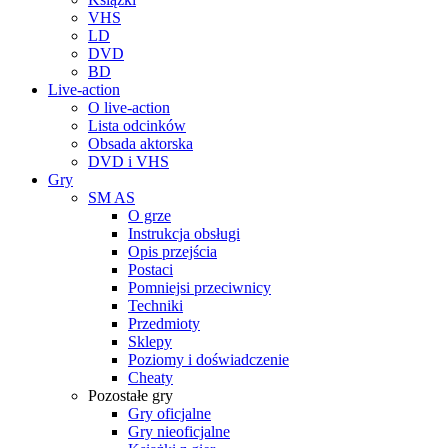
VHS
LD
DVD
BD
Live-action
O live-action
Lista odcinków
Obsada aktorska
DVD i VHS
Gry
SM AS
O grze
Instrukcja obsługi
Opis przejścia
Postaci
Pomniejsi przeciwnicy
Techniki
Przedmioty
Sklepy
Poziomy i doświadczenie
Cheaty
Pozostałe gry
Gry oficjalne
Gry nieoficjalne