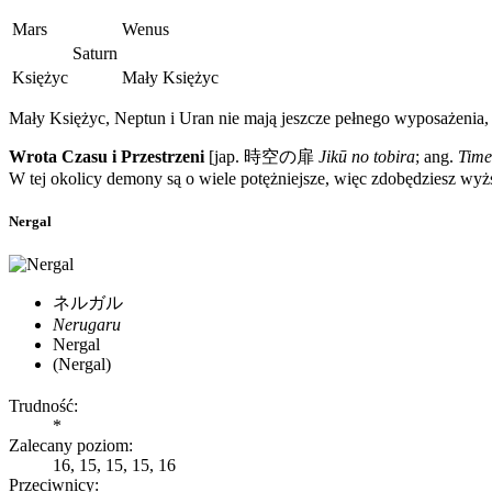
Mars
Wenus
Saturn
Księżyc
Mały Księżyc
Mały Księżyc, Neptun i Uran nie mają jeszcze pełnego wyposażenia, 
Wrota Czasu i Przestrzeni
[jap.
時空の扉
Jikū no tobira
; ang.
Time
W tej okolicy demony są o wiele potężniejsze, więc zdobędziesz wyż
Nergal
ネルガル
Nerugaru
Nergal
(Nergal)
Trudność:
*
Zalecany poziom:
16, 15, 15, 15, 16
Przeciwnicy: