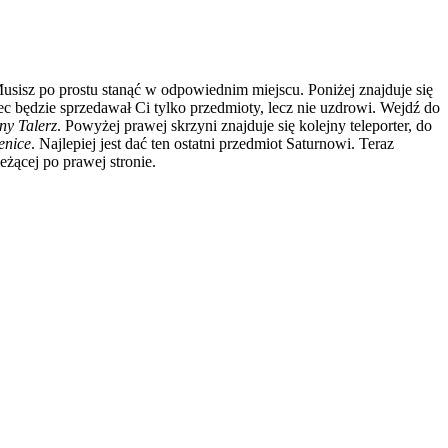
ry. Musisz po prostu stanąć w odpowiednim miejscu. Poniżej znajduje się
ec będzie sprzedawał Ci tylko przedmioty, lecz nie uzdrowi. Wejdź do
ny Talerz
. Powyżej prawej skrzyni znajduje się kolejny teleporter, do
enice
. Najlepiej jest dać ten ostatni przedmiot Saturnowi. Teraz
eżącej po prawej stronie.