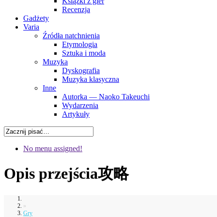
Książki z gier
Recenzja
Gadżety
Varia
Źródła natchnienia
Etymologia
Sztuka i moda
Muzyka
Dyskografia
Muzyka klasyczna
Inne
Autorka — Naoko Takeuchi
Wydarzenia
Artykuły
No menu assigned!
Opis przejścia
攻略
»
Gry