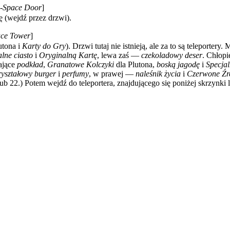
-Space Door
]
ę (wejdź przez drzwi).
ce Tower
]
utona i
Karty do Gry
). Drzwi tutaj nie istnieją, ale za to są teleporte
alne ciasto
i
Oryginalną Kartę
, lewa zaś —
czekoladowy deser
. Chłopi
rające
podkład
,
Granatowe Kolczyki
dla Plutona,
boską jagodę
i
Specjal
ryształowy burger
i
perfumy
, w prawej —
naleśnik życia
i
Czerwone Źr
b 22.) Potem wejdź do teleportera, znajdującego się poniżej skrzynki l