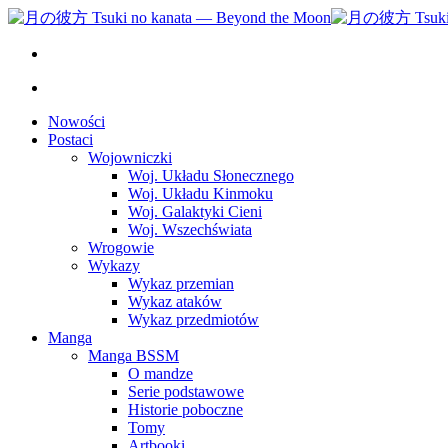
Nowości
Postaci
Wojowniczki
Woj. Układu Słonecznego
Woj. Układu Kinmoku
Woj. Galaktyki Cieni
Woj. Wszechświata
Wrogowie
Wykazy
Wykaz przemian
Wykaz ataków
Wykaz przedmiotów
Manga
Manga BSSM
O mandze
Serie podstawowe
Historie poboczne
Tomy
Artbooki