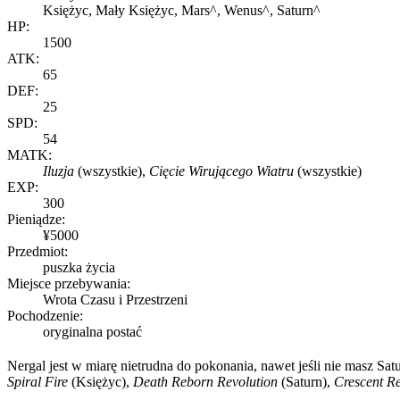
Księżyc, Mały Księżyc, Mars^, Wenus^, Saturn^
HP:
1500
ATK:
65
DEF:
25
SPD:
54
MATK:
Iluzja
(wszystkie),
Cięcie Wirującego Wiatru
(wszystkie)
EXP:
300
Pieniądze:
¥5000
Przedmiot:
puszka życia
Miejsce przebywania:
Wrota Czasu i Przestrzeni
Pochodzenie:
oryginalna postać
Nergal jest w miarę nietrudna do pokonania, nawet jeśli nie masz S
Spiral Fire
(Księżyc),
Death Reborn Revolution
(Saturn),
Crescent Re