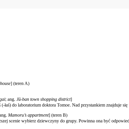
 house
] (teren A)
gai
; ang.
Jū-ban town shopping district
]
eś (-łaś) do laboratorium doktora Tomoe. Nad przystankiem znajduje s
 ang.
Mamoru’s appartment
] (teren B)
ższej scenie wybierz dziewczyny do grupy. Powinna ona być odpowiedn