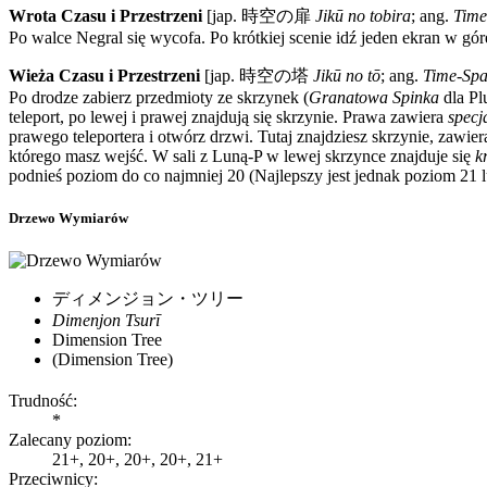
Wrota Czasu i Przestrzeni
[jap.
時空の扉
Jikū no tobira
; ang.
Time
Po walce Negral się wycofa. Po krótkiej scenie idź jeden ekran w gór
Wieża Czasu i Przestrzeni
[jap.
時空の塔
Jikū no tō
; ang.
Time-Spa
Po drodze zabierz przedmioty ze skrzynek (
Granatowa Spinka
dla Pl
teleport, po lewej i prawej znajdują się skrzynie. Prawa zawiera
specj
prawego teleportera i otwórz drzwi. Tutaj znajdziesz skrzynie, zawie
którego masz wejść. W sali z Luną-P w lewej skrzynce znajduje się
k
podnieś poziom do co najmniej 20 (Najlepszy jest jednak poziom 21 lu
Drzewo Wymiarów
ディメンジョン・ツリー
Dimenjon Tsurī
Dimension Tree
(Dimension Tree)
Trudność:
*
Zalecany poziom:
21+, 20+, 20+, 20+, 21+
Przeciwnicy: