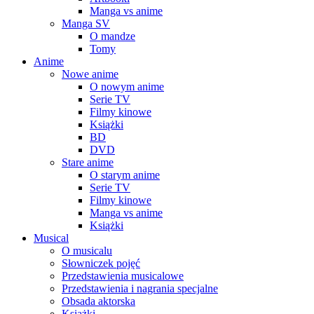
Manga vs anime
Manga SV
O mandze
Tomy
Anime
Nowe anime
O nowym anime
Serie TV
Filmy kinowe
Książki
BD
DVD
Stare anime
O starym anime
Serie TV
Filmy kinowe
Manga vs anime
Książki
Musical
O musicalu
Słowniczek pojęć
Przedstawienia musicalowe
Przedstawienia i nagrania specjalne
Obsada aktorska
Książki