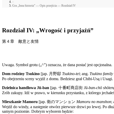
»
Gra „Inna historia” — Opis przejścia — Rozdział IV
Rozdział IV: „Wrogość i przyjaźń”
第４章 敵意と友情
Uwaga. Symbol grotu („^”) oznacza, że dana postać jest opcjonalna.
Dom rodziny Tsukino
[jap.
月野邸
Tsukino-tei
; ang.
Tsukino family
Po obejrzeniu sceny wyjdź z domu. Bedziesz grał Chibi-Usą i Usagi.
Dzielnica handlowa Jū-ban
[jap.
十番町商店街
Jū-ban-chō shōten
Zrób zakupy. Idź w prawo, w kierunku przystanku, z którego jechał
Mieszkanie Mamoru
[jap.
衛のマンション
Mamoru no manshon
;
Wejdź do windy, a następnie otwórz pierwsze drzwi po lewej. Po dłu
samym poziomie. Dobrym wyborem będzie: