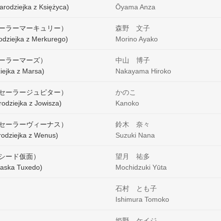
arodziejka z Księżyca)
Ōyama Anza
ーラーマーキュリー）
森野 文子
odziejka z Merkurego)
Morino Ayako
ーラーマーズ）
中山 博子
iejka z Marsa)
Nakayama Hiroko
セーラージュピター）
かのこ
odziejka z Jowisza)
Kanoko
セーラーヴィーナス）
鈴木 奈々
rodziejka z Wenus)
Suzuki Nana
シード仮面）
望月 祐多
aska Tuxedo)
Mochidzuki Yūta
石村 とも子
Ishimura Tomoko
姫野 ケイジ