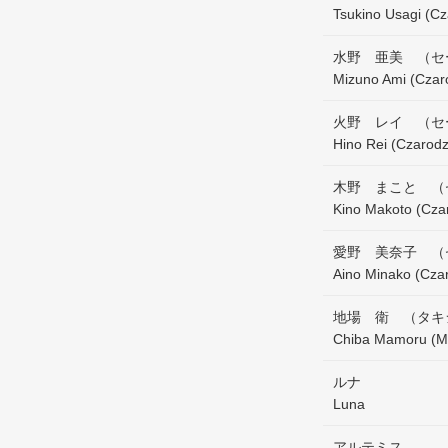
Tsukino Usagi (Cz
水野 亜美 （セ
Mizuno Ami (Czar
火野 レイ （セ
Hino Rei (Czarodz
木野 まこと （
Kino Makoto (Czar
愛野 美奈子 （
Aino Minako (Cza
地場 衛 （タキ
Chiba Mamoru (M
ルナ
Luna
アルテミス