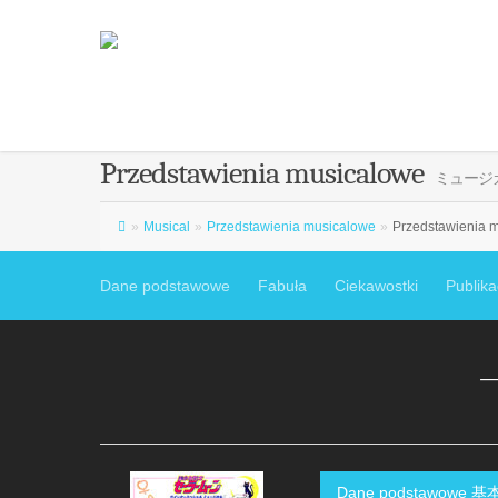
Przedstawienia musicalowe
ミュージ
»
Musical
»
Przedstawienia musicalowe
»
Przedstawienia m
Dane podstawowe
Fabuła
Ciekawostki
Publikac
—
Dane podstawowe 