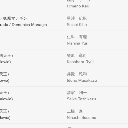
Himeno Keiji
／妖魔マナギン
星沙 紀帆
rada / Demonica Managin
Seishi Kiho
仁科 有理
Nishina Yuri
四天王）
笠原 竜司
łowie)
Kasahara Ryūji
天王）
井殿 雅和
łowie)
Idono Masakazu
天王）
清家 利一
ałowie)
Seike Toshikazu
天王）
二橋 進
łowie)
Nihashi Susumu