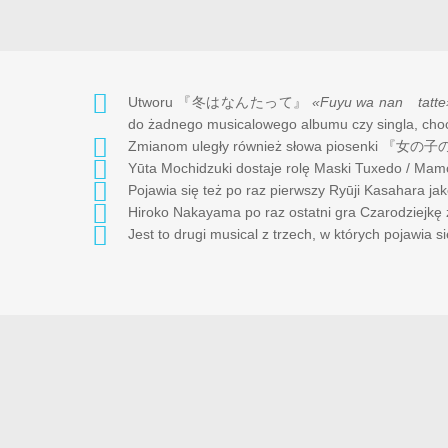
Utworu
『冬はなんたって』
«Fuyu wa nan tatte
do żadnego musicalowego albumu czy singla, choć 
Zmianom uległy również słowa piosenki
『女の子
Yūta Mochidzuki dostaje rolę Maski Tuxedo / Mam
Pojawia się też po raz pierwszy Ryūji Kasahara jak
Hiroko Nakayama po raz ostatni gra Czarodziejkę 
Jest to drugi musical z trzech, w których pojawia 