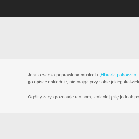
Jest to wersja poprawiona musicalu
„Historia poboczna
go opisać dokładnie, nie mając przy sobie jakiegokolwie
Ogólny zarys pozostaje ten sam, zmieniają się jednak p