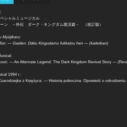
]:
スペシャルミュージカル
ーン －外伝 ダーク・キングダム復活篇－ （改訂版）
 Myūjikaru:
Mūn: — Gaiden: Dāku Kingudamu fukkatsu hen — (kaiteiban)
usical:
 Moon: — An Alternate Legend: The Dark Kingdom Revival Story — (Revi
cal 1994 r.:
zarodziejka z Księżyca: — Historia poboczna: Opowieść o odrodzeniu