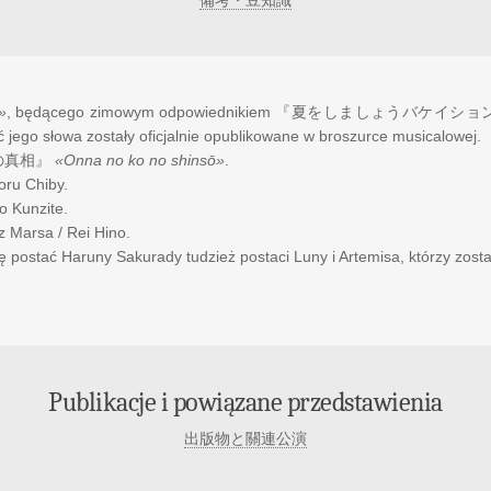
»
, będącego zimowym odpowiednikiem
『夏をしましょうバケイショ
jego słowa zostały oficjalnie opublikowane w broszurce musicalowej.
の真相』
«Onna no ko no shinsō»
.
oru Chiby.
o Kunzite.
z Marsa / Rei Hino.
się postać Haruny Sakurady tudzież postaci Luny i Artemisa, którzy zosta
Publikacje i powiązane przedstawienia
出版物と關連公演