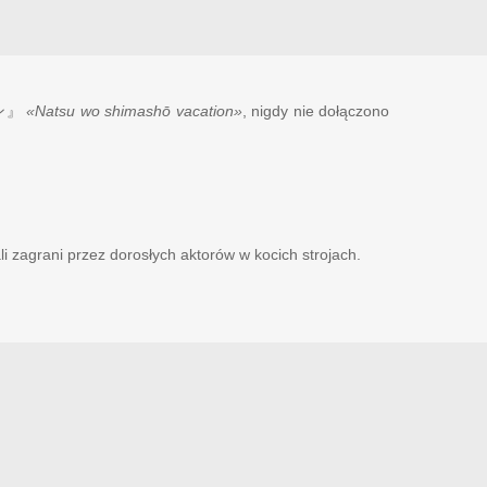
ン』
«Natsu wo shimashō vacation»
, nigdy nie dołączono
li zagrani przez dorosłych aktorów w kocich strojach.