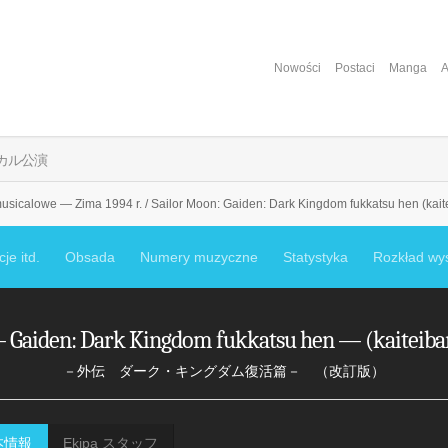
Nowości
Postaci
Manga
A
カル公演
usicalowe — Zima 1994 r. / Sailor Moon: Gaiden: Dark Kingdom fukkatsu hen (kait
je itd.
Obsada
Numery muzyczne
Statystyka
Rozkład wy
 Gaiden: Dark Kingdom fukkatsu hen — (kaiteiba
－外伝 ダーク・キングダム復活篇－ （改訂版）
基本情報
Ekipa スタッフ