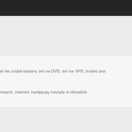
cal nie został wydany ani na DVD, ani na VHS, trudno jest
imowych, również następują roszady w obsadzie.