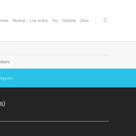
nime
Musical
Live-action
Gry
Gadżety
Varia
eiban)
stępów
n)