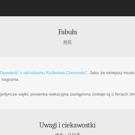
Fabuła
粗筋
: Opowieść o odrodzeniu Królestwa Ciemności”
. Jako że niniejszy musi
k nagrania.
ojedyncze wątki, piosenka wakacyjna zastąpiona zostaje tą o feriach z
Uwagi i ciekawostki
備考・豆知識