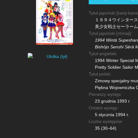
Tytuł japoński [kanji-kana
１９９４ウインター
美少女戦士セーラーム
Tytuł japoński [rōmaji]:
1994 Wintā Supesharu
Bishōjo Senshi Sērā 
Tytuł angielski:
1994 Winter Special M
Pretty Soldier Sailor
Tytuł polski:
Zimowy specjalny musi
Piękna Wojowniczka C
Pierwszy występ:
23 grudnia 1993 r.
Ostatni występ:
5 stycznia 1994 r.
Liczba występów:
35 (30–64)