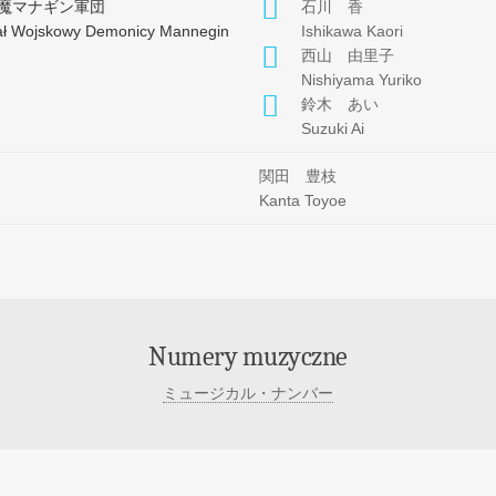
魔マナギン軍団
石川 香
ział Wojskowy Demonicy Mannegin
Ishikawa Kaori
西山 由里子
Nishiyama Yuriko
鈴木 あい
Suzuki Ai
関田 豊枝
Kanta Toyoe
Numery muzyczne
ミュージカル・ナンバー