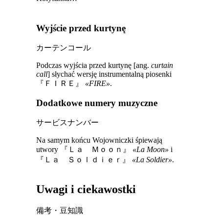
Wyjście przed kurtynę
カーテンコール
Podczas wyjścia przed kurtynę [ang.
curtain
call
] słychać wersję instrumentalną piosenki
『ＦＩＲＥ』
«FIRE»
.
Dodatkowe numery muzyczne
サービスナンバー
Na samym końcu Wojowniczki śpiewają
utwory
『Ｌａ Ｍｏｏｎ』
«La Moon»
i
『Ｌａ Ｓｏｌｄｉｅｒ』
«La Soldier»
.
Uwagi i ciekawostki
備考・豆知識