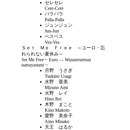
セレセレ
Cere-Cere
パラパラ
Palla-Palla
ジュンジュン
Jun-Jun
ベスベス
Ves-Ves
Ｓｅｔ Ｍｅ Ｆｒｅｅ ～ユーロ・忘
れられない夏休み～
Set Me Free ~ Euro — Wasurerarenai
natsuyasumi ~
月野 うさぎ
Tsukino Usagi
水野 亜美
Mizuno Ami
火野 レイ
Hino Rei
木野 まこと
Kino Makoto
愛野 美奈子
Aino Minako
天王 はるか