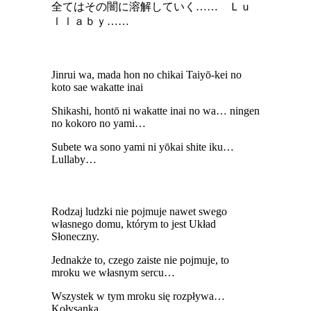
全てはその闇に溶解していく…… Ｌｕ
ｌｌａｂｙ……
Jinrui wa, mada hon no chikai Taiyō-kei no
koto sae wakatte inai
Shikashi, hontō ni wakatte inai no wa… ningen
no kokoro no yami…
Subete wa sono yami ni yōkai shite iku…
Lullaby…
Rodzaj ludzki nie pojmuje nawet swego
własnego domu, którym to jest Układ
Słoneczny.
Jednakże to, czego zaiste nie pojmuje, to
mroku we własnym sercu…
Wszystek w tym mroku się rozpływa…
Kołysanka…