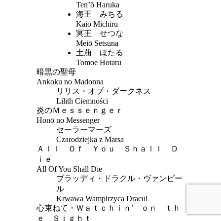
Ten’ō Haruka
海王 みちる
Kaiō Michiru
冥王 せつな
Meiō Setsuna
土萠 ほたる
Tomoe Hotaru
暗黒の聖母
Ankoku no Madonna
リリス・オブ・ダークネス
Lilith Ciemności
炎のＭｅｓｓｅｎｇｅｒ
Honō no Messenger
セーラーマーズ
Czarodziejka z Marsa
Ａｌｌ Ｏｆ Ｙｏｕ Ｓｈａｌｌ Ｄ
ｉｅ
All Of You Shall Die
ブラッディ・ドラクル・ヴァンピー
ル
Krwawa Wampirzyca Dracul
心束ねて・Ｗａｔｃｈｉｎ’ ｏｎ ｔｈ
ｅ Ｓｉｇｈｔ