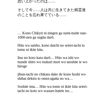
思い上がったのは……
そして今……人は共に生きてきた精霊達
のことを忘れ果てている……
… Kono Chikyū ni ningen ga sumi-tsuite nan-
1000-nen ga sugita darō.
Hito wa saisho, kono daichi no seirei-tachi to
tomo ni ikite kita.
Itsu no koro kara darō… Hito wa ishi wo
tsunde shiro wo tsukuri mori wo taoshite ie wo
hiroge
jibun-tachi no chikara dake de kono hoshi wo
shihai dekiru to omoi-agatta no wa…
Soshite ima… Hito wa tomo ni ikite kita seirei-
tachi no koto wo wasure-hatete iru…