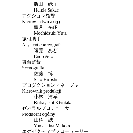
飯田 緑子
Handa Sakae
アクション指導
Kierownictwo akcją
望月 祐多
Mochidzuki Yūta
振付助手
Asystent choreografa
遠藤 あど
Endō Ado
舞台監督
Scenografia
佐藤 博
Satō Hiroshi
プロダクションマネージャー
Kierownik produkcji
小林 清孝
Kobayashi Kiyotaka
ゼネラルプロデューサー
Producent ogólny
山科 誠
Yamashina Makoto
エグゼクティブプロデューサー