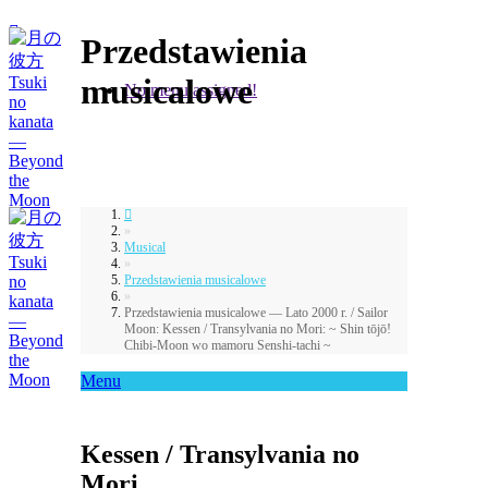
Przedstawienia
musicalowe
No menu assigned!
»
Musical
»
Przedstawienia musicalowe
»
Przedstawienia musicalowe — Lato 2000 r. / Sailor
Moon: Kessen / Transylvania no Mori: ~ Shin tōjō!
Chibi-Moon wo mamoru Senshi-tachi ~
Menu
Kessen / Transylvania no
Mori