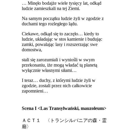
… Minęło bodajże wiele tysięcy lat, odkąd
ludzie zamieszkali na tej Ziemi.
Na samym początku ludzie żyli w zgodzie z
duchami tego rozległego lądu.
Ciekawe, odkąd się to zaczęło… kiedy to
ludzie, układając w stos kamienie i budując
zamki, powalając lasy i rozszerzając swe
domostwa,
stali się zarozumiali i wyniośli w swym
przekonaniu, iże mogą władać tą planetą
wyłącznie własnymi siłami…
I teraz… duchy, z którymi ludzie żyli w
zgodzie, zostali przez nich całkowicie
zapomnieni…
Scena I <Las Transylwański, mauzoleum>
ＡＣＴ１ 〈トランシルバニアの森・霊
廟〉