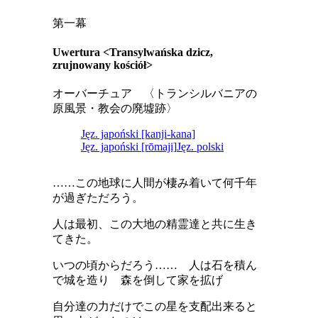
第一幕
Uwertura <Transylwańska dzicz,
zrujnowany kościół>
オーバーチュア 〈トランシルバニアの
原風景・教会の廃墟跡〉
Jęz. japoński [kanji-kana]
Jęz. japoński [rōmaji]
Jęz. polski
……この地球に人間が棲み着いて何千年
が過ぎただろう。
人は最初、この大地の精霊達と共に生き
てきた。
いつの頃からだろう…… 人は石を積ん
で城を造り 森を倒して家を拡げ
自分達の力だけでこの星を支配出来ると