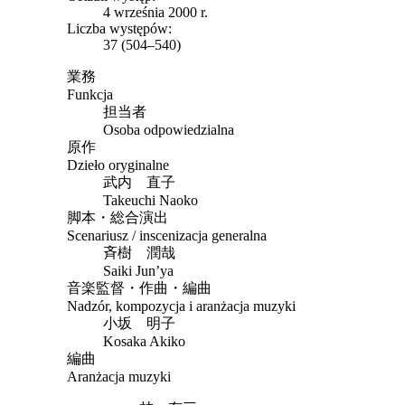
4 września 2000 r.
Liczba występów:
37 (504–540)
業務
Funkcja
担当者
Osoba odpowiedzialna
原作
Dzieło oryginalne
武内 直子
Takeuchi Naoko
脚本・総合演出
Scenariusz / inscenizacja generalna
斉樹 潤哉
Saiki Jun’ya
音楽監督・作曲・編曲
Nadzór, kompozycja i aranżacja muzyki
小坂 明子
Kosaka Akiko
編曲
Aranżacja muzyki