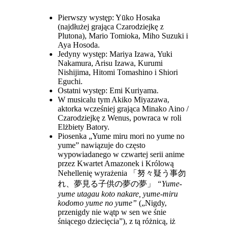
Pierwszy występ: Yūko Hosaka
(najdłużej grająca Czarodziejkę z
Plutona), Mario Tomioka, Miho Suzuki i
Aya Hosoda.
Jedyny występ: Mariya Izawa, Yuki
Nakamura, Arisu Izawa, Kurumi
Nishijima, Hitomi Tomashino i Shiori
Eguchi.
Ostatni występ: Emi Kuriyama.
W musicalu tym Akiko Miyazawa,
aktorka wcześniej grająca Minako Aino /
Czarodziejkę z Wenus, powraca w roli
Elżbiety Batory.
Piosenka „Yume miru mori no yume no
yume” nawiązuje do często
wypowiadanego w czwartej serii anime
przez Kwartet Amazonek i Królową
Nehellenię wyrażenia
「努々疑う事勿
れ、夢見る子供の夢の夢」
“Yume-
yume utagau koto nakare, yume-miru
kodomo yume no yume”
(„Nigdy,
przenigdy nie wątp w sen we śnie
śniącego dziecięcia”), z tą różnicą, iż