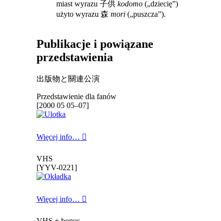
miast wyrazu
子供
kodomo
(„dziecię”)
użyto wyrazu
森
mori
(„puszcza”).
Publikacje i powiązane
przedstawienia
出版物と關連公演
Przedstawienie dla fanów
[2000 05 05–07]
Więcej info…
VHS
[YYV-0221]
Więcej info…
VHS + bonus