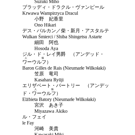
Suzuki Miho
ブラッディ・ドラクル・ヴァンピール
Krwawa Wampirzyca Dracul
小野 妃香里
Ono Hikari
デス・バルカン／柴・新月・アスタルテ
Wulkan Śmierci / Shiba Shingetsu Astarte
細田 阿也
Hosoda Aya
ジル・ド・レイ男爵 （アンデッド・
人狼
ワーウルフ
）
Baron Gilles de Rais (Nieumarłe Wilkołaki)
笠原 竜司
Kasahara Ryūji
エリザベート・バートリー （アンデッ
人狼
ド・
ワーウルフ
）
Elżbieta Batory (Nieumarłe Wilkołaki)
宮沢 あき子
Miyazawa Akiko
ル・フェイ
le Fay
河崎 美貴
Kawasaki Miki