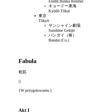
Enshū Bunka Renmei
キョードー東海
Kyōdō Tōkai
東京
Tōkyō
サンシャイン劇場
Sunshine Gekijō
バンダイ（株）
Bandai (Co.)
Fabuła
粗筋
{W przygotowaniu.}
Akt I