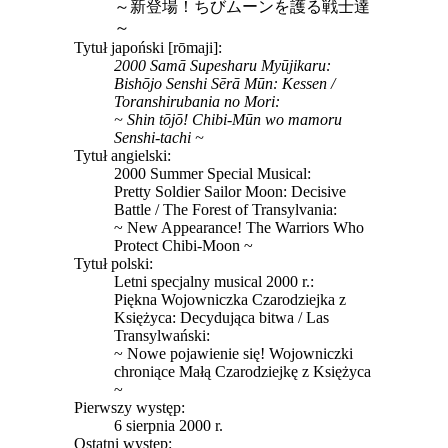
～新登場！ちびムーンを護る戦士達
～
Tytuł japoński [rōmaji]:
2000 Samā Supesharu Myūjikaru:
Bishōjo Senshi Sērā Mūn: Kessen /
Toranshirubania no Mori:
~ Shin tōjō! Chibi-Mūn wo mamoru
Senshi-tachi ~
Tytuł angielski:
2000 Summer Special Musical:
Pretty Soldier Sailor Moon: Decisive
Battle / The Forest of Transylvania:
~ New Appearance! The Warriors Who
Protect Chibi-Moon ~
Tytuł polski:
Letni specjalny musical 2000 r.:
Piękna Wojowniczka Czarodziejka z
Księżyca: Decydująca bitwa / Las
Transylwański:
~ Nowe pojawienie się! Wojowniczki
chroniące Małą Czarodziejkę z Księżyca
~
Pierwszy występ:
6 sierpnia 2000 r.
Ostatni występ: