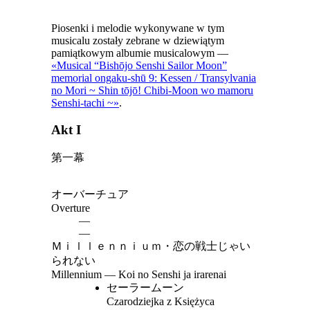
Piosenki i melodie wykonywane w tym
musicalu zostały zebrane w dziewiątym
pamiątkowym albumie musicalowym —
«Musical “Bishōjo Senshi Sailor Moon”
memorial ongaku-shū 9: Kessen / Transylvania
no Mori ~ Shin tōjō! Chibi-Moon wo mamoru
Senshi-tachi ~»
.
Akt I
第一幕
オーバーチュア
Overture
―
—
Ｍｉｌｌｅｎｎｉｕｍ・恋の戦士じゃい
られない
Millennium — Koi no Senshi ja irarenai
セーラームーン
Czarodziejka z Księżyca