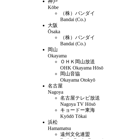
神戸
Kōbe
（株）バンダイ
Bandai (Co.)
大阪
Ōsaka
（株）バンダイ
Bandai (Co.)
岡山
Okayama
ＯＨＫ岡山放送
OHK Okayama Hōsō
岡山音協
Okayama Otokyō
名古屋
Nagoya
名古屋テレビ放送
Nagoya TV Hōsō
キョードー東海
Kyōdō Tōkai
浜松
Hamamatsu
遠州文化連盟