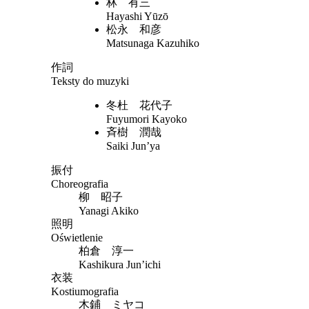
林 有三
Hayashi Yūzō
松永 和彦
Matsunaga Kazuhiko
作詞
Teksty do muzyki
冬杜 花代子
Fuyumori Kayoko
斉樹 潤哉
Saiki Jun’ya
振付
Choreografia
柳 昭子
Yanagi Akiko
照明
Oświetlenie
柏倉 淳一
Kashikura Jun’ichi
衣装
Kostiumografia
木鋪 ミヤコ