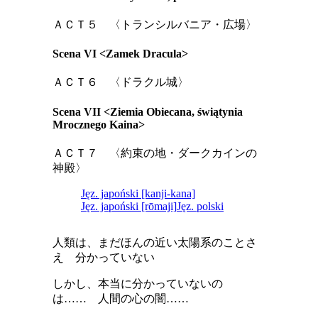
ＡＣＴ５ 〈トランシルバニア・広場〉
Scena VI <Zamek Dracula>
ＡＣＴ６ 〈ドラクル城〉
Scena VII <Ziemia Obiecana, świątynia
Mrocznego Kaina>
ＡＣＴ７ 〈約束の地・ダークカインの
神殿〉
Jęz. japoński [kanji-kana]
Jęz. japoński [rōmaji]
Jęz. polski
人類は、まだほんの近い太陽系のことさ
え 分かっていない
しかし、本当に分かっていないの
は…… 人間の心の闇……