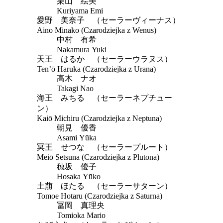
栗山 絵美
Kuriyama Emi
愛野 美奈子 （セーラーヴィーナス）
Aino Minako (Czarodziejka z Wenus)
中村 有希
Nakamura Yuki
天王 はるか （セーラーウラヌス）
Ten’ō Haruka (Czarodziejka z Urana)
高木 ナオ
Takagi Nao
海王 みちる （セーラーネプチュー
ン）
Kaiō Michiru (Czarodziejka z Neptuna)
朝見 優香
Asami Yūka
冥王 せつな （セーラープルート）
Meiō Setsuna (Czarodziejka z Plutona)
穂坂 優子
Hosaka Yūko
土萠 ほたる （セーラーサターン）
Tomoe Hotaru (Czarodziejka z Saturna)
冨岡 真理央
Tomioka Mario