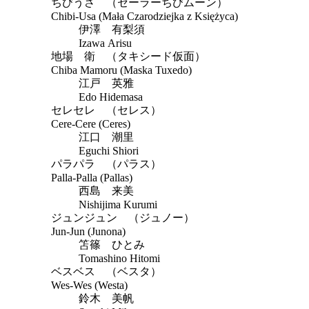
ちびうさ （セーラーちびムーン）
Chibi-Usa (Mała Czarodziejka z Księżyca)
伊澤 有梨須
Izawa Arisu
地場 衛 （タキシード仮面）
Chiba Mamoru (Maska Tuxedo)
江戸 英雅
Edo Hidemasa
セレセレ （セレス）
Cere-Cere (Ceres)
江口 潮里
Eguchi Shiori
パラパラ （パラス）
Palla-Palla (Pallas)
西島 来美
Nishijima Kurumi
ジュンジュン （ジュノー）
Jun-Jun (Junona)
笘篠 ひとみ
Tomashino Hitomi
ベスベス （ベスタ）
Wes-Wes (Westa)
鈴木 美帆