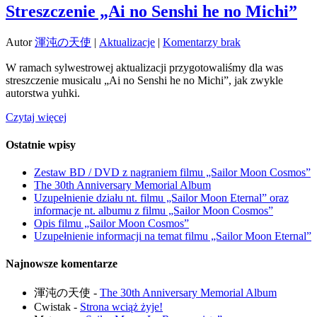
Streszczenie „Ai no Senshi he no Michi”
Autor
渾沌の天使
|
Aktualizacje
|
Komentarzy brak
W ramach sylwestrowej aktualizacji przygotowaliśmy dla was
streszczenie musicalu „Ai no Senshi he no Michi”, jak zwykle
autorstwa yuhki.
Czytaj więcej
Ostatnie wpisy
Zestaw BD / DVD z nagraniem filmu „Sailor Moon Cosmos”
The 30th Anniversary Memorial Album
Uzupełnienie działu nt. filmu „Sailor Moon Eternal” oraz
informacje nt. albumu z filmu „Sailor Moon Cosmos”
Opis filmu „Sailor Moon Cosmos”
Uzupełnienie informacji na temat filmu „Sailor Moon Eternal”
Najnowsze komentarze
渾沌の天使
-
The 30th Anniversary Memorial Album
Cwistak
-
Strona wciąż żyje!