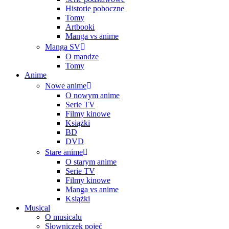
Historie poboczne
Tomy
Artbooki
Manga vs anime
Manga SV
O mandze
Tomy
Anime
Nowe anime
O nowym anime
Serie TV
Filmy kinowe
Książki
BD
DVD
Stare anime
O starym anime
Serie TV
Filmy kinowe
Manga vs anime
Książki
Musical
O musicalu
Słowniczek pojęć