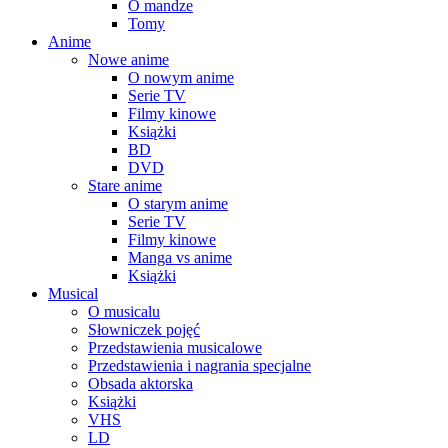
O mandze
Tomy
Anime
Nowe anime
O nowym anime
Serie TV
Filmy kinowe
Książki
BD
DVD
Stare anime
O starym anime
Serie TV
Filmy kinowe
Manga vs anime
Książki
Musical
O musicalu
Słowniczek pojęć
Przedstawienia musicalowe
Przedstawienia i nagrania specjalne
Obsada aktorska
Książki
VHS
LD