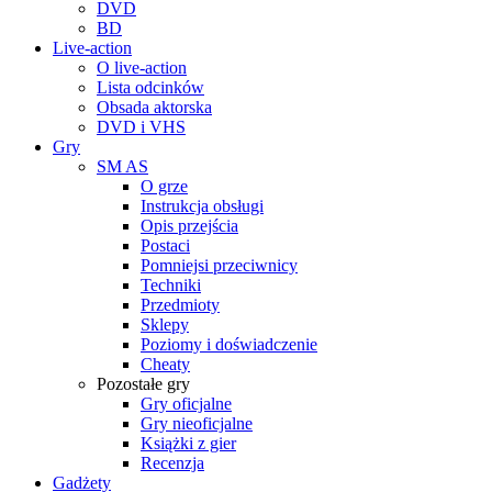
DVD
BD
Live-action
O live-action
Lista odcinków
Obsada aktorska
DVD i VHS
Gry
SM AS
O grze
Instrukcja obsługi
Opis przejścia
Postaci
Pomniejsi przeciwnicy
Techniki
Przedmioty
Sklepy
Poziomy i doświadczenie
Cheaty
Pozostałe gry
Gry oficjalne
Gry nieoficjalne
Książki z gier
Recenzja
Gadżety