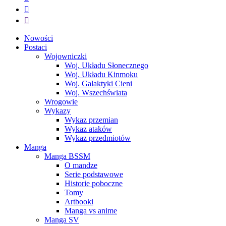
Nowości
Postaci
Wojowniczki
Woj. Układu Słonecznego
Woj. Układu Kinmoku
Woj. Galaktyki Cieni
Woj. Wszechświata
Wrogowie
Wykazy
Wykaz przemian
Wykaz ataków
Wykaz przedmiotów
Manga
Manga BSSM
O mandze
Serie podstawowe
Historie poboczne
Tomy
Artbooki
Manga vs anime
Manga SV