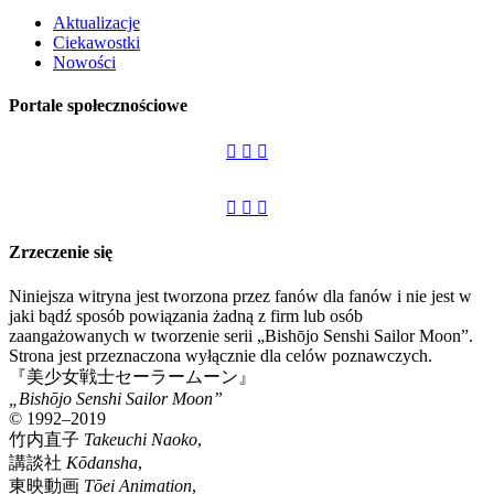
Aktualizacje
Ciekawostki
Nowości
Portale społecznościowe
Zrzeczenie się
Niniejsza witryna jest tworzona przez fanów dla fanów i nie jest w
jaki bądź sposób powiązania żadną z firm lub osób
zaangażowanych w tworzenie serii „Bishōjo Senshi Sailor Moon”.
Strona jest przeznaczona wyłącznie dla celów poznawczych.
『美少女戦士セーラームーン』
„Bishōjo Senshi Sailor Moon”
© 1992–2019
竹内直子
Takeuchi Naoko
,
講談社
Kōdansha
,
東映動画
Tōei Animation
,