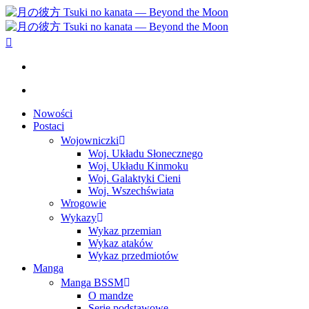
Nowości
Postaci
Wojowniczki
Woj. Układu Słonecznego
Woj. Układu Kinmoku
Woj. Galaktyki Cieni
Woj. Wszechświata
Wrogowie
Wykazy
Wykaz przemian
Wykaz ataków
Wykaz przedmiotów
Manga
Manga BSSM
O mandze
Serie podstawowe