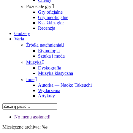
Cheaty
Pozostałe gry
Gry oficjalne
Gry nieoficjalne
Książki z gier
Recenzja
Gadżety
Varia
Źródła natchnienia
Etymologia
Sztuka i moda
Muzyka
Dyskografia
Muzyka klasyczna
Inne
Autorka — Naoko Takeuchi
Wydarzenia
Artykuły
No menu assigned!
Miesięczne archiwa: %s