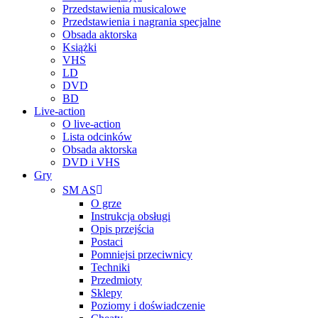
Przedstawienia musicalowe
Przedstawienia i nagrania specjalne
Obsada aktorska
Książki
VHS
LD
DVD
BD
Live-action
O live-action
Lista odcinków
Obsada aktorska
DVD i VHS
Gry
SM AS
O grze
Instrukcja obsługi
Opis przejścia
Postaci
Pomniejsi przeciwnicy
Techniki
Przedmioty
Sklepy
Poziomy i doświadczenie