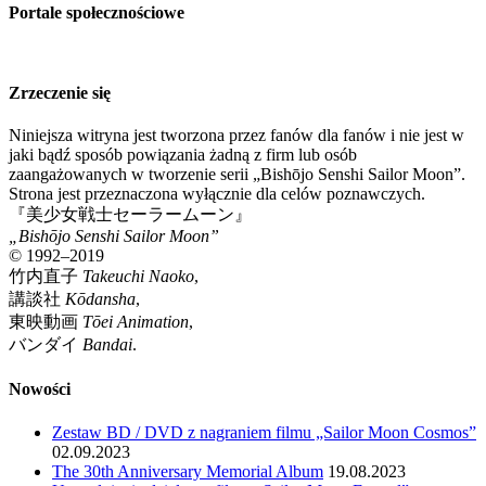
Portale społecznościowe
Zrzeczenie się
Niniejsza witryna jest tworzona przez fanów dla fanów i nie jest w
jaki bądź sposób powiązania żadną z firm lub osób
zaangażowanych w tworzenie serii „Bishōjo Senshi Sailor Moon”.
Strona jest przeznaczona wyłącznie dla celów poznawczych.
『美少女戦士セーラームーン』
„Bishōjo Senshi Sailor Moon”
© 1992–2019
竹内直子
Takeuchi Naoko
,
講談社
Kōdansha
,
東映動画
Tōei Animation
,
バンダイ
Bandai
.
Nowości
Zestaw BD / DVD z nagraniem filmu „Sailor Moon Cosmos”
02.09.2023
The 30th Anniversary Memorial Album
19.08.2023