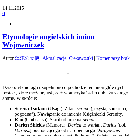
14.11.2015
0
Etymologie angielskich imion
Wojowniczek
Autor
渾沌の天使
|
Aktualizacje
,
Ciekawostki
|
Komentarzy brak
Dział o etymologii uzupełniono o pochodzenia imion głównych
postaci, które możemy usłyszeć w amerykańskim dublażu starego
anime. W skrócie:
Serena Tsukino
(Usagi). Z łac.
serēna
(„czysta, spokojna,
pogodna”). Nawiązanie do imienia Księżniczki Serenity.
Rini
(Chibi-Usa). Skrót od imienia
Serena
.
Darien Shields
(Mamoru).
Darien
to wariant
Darius
[pol.
Dariusz
] pochodzącego od staroperskiego
Dārayavauš
(„podtrzymywacz dobra, strażnik dobra”).
Shields
wywodzi