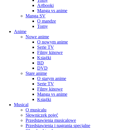
Tomy
Artbooki
Manga vs anime
Manga SV
O mandze
Tomy
Anime
Nowe anime
O nowym anime
Serie TV
Filmy kinowe
Książki
BD
DVD
Stare anime
O starym anime
Serie TV
Filmy kinowe
Manga vs anime
Książki
Musical
O musicalu
Słowniczek pojęć
Przedstawienia musicalowe
Przedstawienia i nagrania specjalne