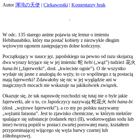
Autor
渾沌の天使
|
Ciekawostki
|
Komentarzy brak
W odc. 135 starego anime pojawia się lemur o imieniu
Hebihanabiko, który ma postać kobiety z niezwykle długim
wężowym ogonem zastępującym dolne kończyny.
Początkujący w nauce jęz. japońskiego na pewno od razu skojarzą
dwa wyrazy kryjące się w jej imieniu:
蛇
hebi
(„wąż”) tudzież
花火
hana-bi
(„fajerwerki”, dosł. „kwieciste ognie”). O ile wszystko
wydaje się jasne z analogią do węży, to co wspólnego z tą postacią
mają fajerwerki? Zdawałoby się nic w jej wyglądzie ani w
magicznych mocach nie wskazuje na jakikolwiek związek.
Okazuje się, że tak naprawdę rozchodzi się tutaj nie o byle jakie
fajerwerki, ale o to, co Japończycy nazywają
蛇花火
hebi hana-bi
(dosł. „wężowe fajerwerki”), a co my po polsku nazywamy
„wężami faraona”. Jest to zjawisko chemiczne, w którym niektóre
spalające się substancje (rodanek rtęci (II), wodorowęglan sodu lub
inne) tworzą popiół w postaci zwartej porowatej masy, kształtem
przypominającej wijącego się węża barwy czarnej lub
żółtobrązowej.