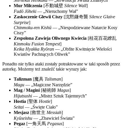
Shi-sekai Henkaku
— „Rewolucja Świata Zmarłych”
Mur Milczenia
[
不動城壁
Silence Wall
]
Fudō Jōheki
— „Nieruchomy Wał”
Zaskoczenie Glewii Ciszy
[
沈黙鎌奇襲
Silence Glaive
Surprise
]
Chinmoku-ren Kishū
— „Niespodziewane Natarcie Kosy
Ciszy”
Zespolona Zawieja Oliwnego Kwiecia
[
桂花百花繚乱
Kinmoku Fusion Tempest
]
Keika Hyakka Ryōran
— „Obfite Kwitnięcie Wielości
Kwiatów Pachnących Oliwek”
Ponadto nie tylko ataki zostały potraktowane w taki sposób przez
autorkę. Możemy też znaleźć takie wyrazy jak:
Talizman
[
魔具
Talisman
]
Magu
— „Magiczne Narzędzie”
Mag / Magini
[
秘術師
Magus
]
Hijutsushi
— „Mistrz Sztuk Tajemnych”
Hostia
[
聖体
Hostie
]
Seitai
— „Święte Ciało”
Mesjasz
[
救世主
Messiah
]
Kyūseishu
— „Zbawiciel Świata”
Pegaz
[
一角天馬
Pegasus
]