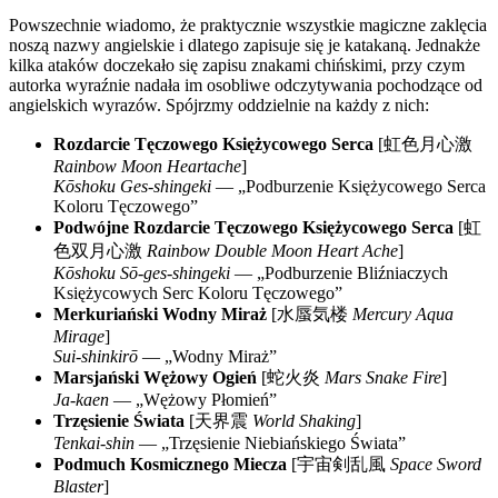
Powszechnie wiadomo, że praktycznie wszystkie magiczne zaklęcia
noszą nazwy angielskie i dlatego zapisuje się je katakaną. Jednakże
kilka ataków doczekało się zapisu znakami chińskimi, przy czym
autorka wyraźnie nadała im osobliwe odczytywania pochodzące od
angielskich wyrazów. Spójrzmy oddzielnie na każdy z nich:
Rozdarcie Tęczowego Księżycowego Serca
[
虹色月心激
Rainbow Moon Heartache
]
Kōshoku Ges-shingeki
— „Podburzenie Księżycowego Serca
Koloru Tęczowego”
Podwójne Rozdarcie Tęczowego Księżycowego Serca
[
虹
色双月心激
Rainbow Double Moon Heart Ache
]
Kōshoku Sō-ges-shingeki
— „Podburzenie Bliźniaczych
Księżycowych Serc Koloru Tęczowego”
Merkuriański Wodny Miraż
[
水蜃気楼
Mercury Aqua
Mirage
]
Sui-shinkirō
— „Wodny Miraż”
Marsjański Wężowy Ogień
[
蛇火炎
Mars Snake Fire
]
Ja-kaen
— „Wężowy Płomień”
Trzęsienie Świata
[
天界震
World Shaking
]
Tenkai-shin
— „Trzęsienie Niebiańskiego Świata”
Podmuch Kosmicznego Miecza
[
宇宙剣乱風
Space Sword
Blaster
]