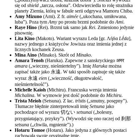
się od
shield
„tarcza, osłona”. Odzwierciedla to rolę strażnika
planety Ziemia, którą w fabule serii odgrywa Mamoru Chiba.
Amy Mizuno
(Ami). Z fr.
aimée
(„ukochana, umiłowana,
luba”). Poza tym
Amy
po prostu brzmi podobnie do
Ami
.
Raye Hino
(Rei). Brzmi tak samo jak
Rei
. Zmieniono jedynie
pisownię.
Lita Kino
(Makoto). Wariant wyrazu Leda [gr.
Λήδα
Lḗda
],
nazwy jednego z księżyców Jowisza oraz imienia jednej z
licznych kochanek Zeusa.
Mina Aino
(Minako). Skrót od
Minako
.
Amara Tenoh
(Haruka). Zapewne z sanskryckiego
अमर
amara
(„wieczny, nieśmiertelny”). Imię
Haruka
można
zapisać także jako
永遠
. W taki sposób zapisuje się także
wyraz
永遠
eien
(„wieczność, długotrwałość,
nieśmiertelność”).
Michelle Kaioh
(Michiru). Francuska wersja imienia
Michalina
. W wymowie jest dość podobnie do
Michiru
.
Trista Meioh
(Setsuna). Z łac.
trīstis
(„smutny, posępny”).
Tłumacze błędnie zinterpretowali imię
Setsuna
jako
pochodzące od wyrazu
切ない
setsunai
(„bolesny,
przygniatający, przykry”). (Wywodzi się ono raczej od
刹那
setsuna
(„chwila, mgnienie”).)
Hotaru Tomoe
(Hotaru). Jako jedyna z głównych postaci
zachowała swoje oryginalne imię.