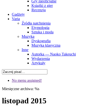
Gry nieoficjalne
Książki z gier
Recenzja
Gadżety
Varia
Źródła natchnienia
Etymologia
Sztuka i moda
Muzyka
Dyskografia
Muzyka klasyczna
Inne
Autorka — Naoko Takeuchi
Wydarzenia
Artykuły
No menu assigned!
Miesięczne archiwa: %s
listopad 2015