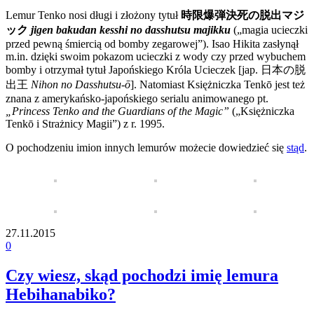
Lemur Tenko nosi długi i złożony tytuł
時限爆弾決死の脱出マジ
ック
jigen bakudan kesshi no dasshutsu majikku
(„magia ucieczki
przed pewną śmiercią od bomby zegarowej”). Isao Hikita zasłynął
m.in. dzięki swoim pokazom ucieczki z wody czy przed wybuchem
bomby i otrzymał tytuł Japońskiego Króla Ucieczek [jap.
日本の脱
出王
Nihon no Dasshutsu-ō
]. Natomiast Księżniczka Tenkō jest też
znana z amerykańsko-japońskiego serialu animowanego pt.
„Princess Tenko and the Guardians of the Magic”
(„Księżniczka
Tenkō i Strażnicy Magii”) z r. 1995.
O pochodzeniu imion innych lemurów możecie dowiedzieć się
stąd
.
27.11.2015
0
Czy wiesz, skąd pochodzi imię lemura
Hebihanabiko?