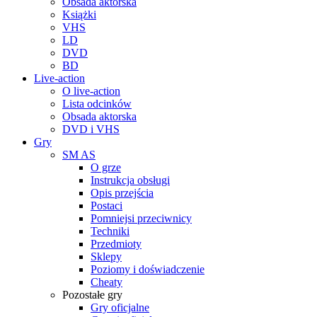
Obsada aktorska
Książki
VHS
LD
DVD
BD
Live-action
O live-action
Lista odcinków
Obsada aktorska
DVD i VHS
Gry
SM AS
O grze
Instrukcja obsługi
Opis przejścia
Postaci
Pomniejsi przeciwnicy
Techniki
Przedmioty
Sklepy
Poziomy i doświadczenie
Cheaty
Pozostałe gry
Gry oficjalne