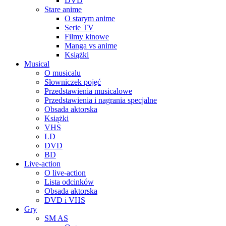
DVD
Stare anime
O starym anime
Serie TV
Filmy kinowe
Manga vs anime
Książki
Musical
O musicalu
Słowniczek pojęć
Przedstawienia musicalowe
Przedstawienia i nagrania specjalne
Obsada aktorska
Książki
VHS
LD
DVD
BD
Live-action
O live-action
Lista odcinków
Obsada aktorska
DVD i VHS
Gry
SM AS