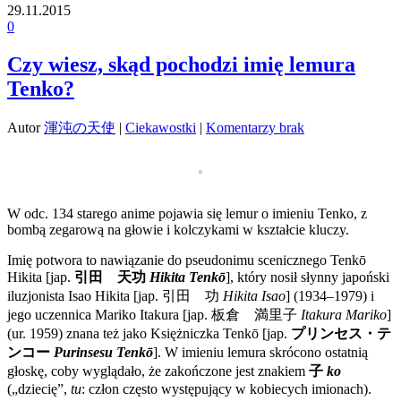
29.11.2015
0
Czy wiesz, skąd pochodzi imię lemura
Tenko?
Autor
渾沌の天使
|
Ciekawostki
|
Komentarzy brak
W odc. 134 starego anime pojawia się lemur o imieniu Tenko, z
bombą zegarową na głowie i kolczykami w kształcie kluczy.
Imię potwora to nawiązanie do pseudonimu scenicznego Tenkō
Hikita [jap.
引田 天功
Hikita Tenkō
], który nosił słynny japoński
iluzjonista Isao Hikita [jap.
引田 功
Hikita Isao
] (1934–1979) i
jego uczennica Mariko Itakura [jap.
板倉 満里子
Itakura Mariko
]
(ur. 1959) znana też jako Księżniczka Tenkō [jap.
プリンセス・テ
ンコー
Purinsesu Tenkō
]. W imieniu lemura skrócono ostatnią
głoskę, coby wyglądało, że zakończone jest znakiem
子
ko
(„dziecię”,
tu
: człon często występujący w kobiecych imionach).