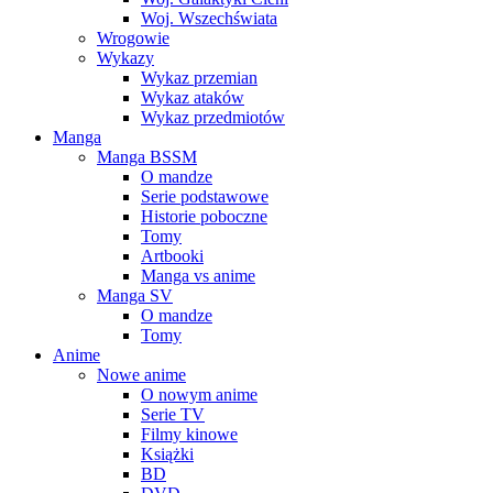
Woj. Wszechświata
Wrogowie
Wykazy
Wykaz przemian
Wykaz ataków
Wykaz przedmiotów
Manga
Manga BSSM
O mandze
Serie podstawowe
Historie poboczne
Tomy
Artbooki
Manga vs anime
Manga SV
O mandze
Tomy
Anime
Nowe anime
O nowym anime
Serie TV
Filmy kinowe
Książki
BD