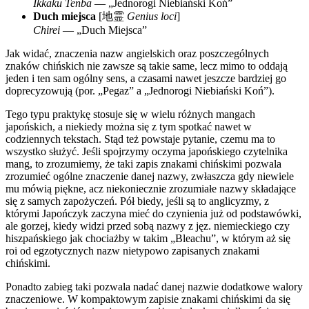
Ikkaku Tenba
— „Jednorogi Niebiański Koń”
Duch miejsca
[
地霊
Genius loci
]
Chirei
— „Duch Miejsca”
Jak widać, znaczenia nazw angielskich oraz poszczególnych
znaków chińskich nie zawsze są takie same, lecz mimo to oddają
jeden i ten sam ogólny sens, a czasami nawet jeszcze bardziej go
doprecyzowują (por. „Pegaz” a „Jednorogi Niebiański Koń”).
Tego typu praktykę stosuje się w wielu różnych mangach
japońskich, a niekiedy można się z tym spotkać nawet w
codziennych tekstach. Stąd też powstaje pytanie, czemu ma to
wszystko służyć. Jeśli spojrzymy oczyma japońskiego czytelnika
mang, to zrozumiemy, że taki zapis znakami chińskimi pozwala
zrozumieć ogólne znaczenie danej nazwy, zwłaszcza gdy niewiele
mu mówią piękne, acz niekoniecznie zrozumiałe nazwy składające
się z samych zapożyczeń. Pół biedy, jeśli są to anglicyzmy, z
którymi Japończyk zaczyna mieć do czynienia już od podstawówki,
ale gorzej, kiedy widzi przed sobą nazwy z jęz. niemieckiego czy
hiszpańskiego jak chociażby w takim „Bleachu”, w którym aż się
roi od egzotycznych nazw nietypowo zapisanych znakami
chińskimi.
Ponadto zabieg taki pozwala nadać danej nazwie dodatkowe walory
znaczeniowe. W kompaktowym zapisie znakami chińskimi da się