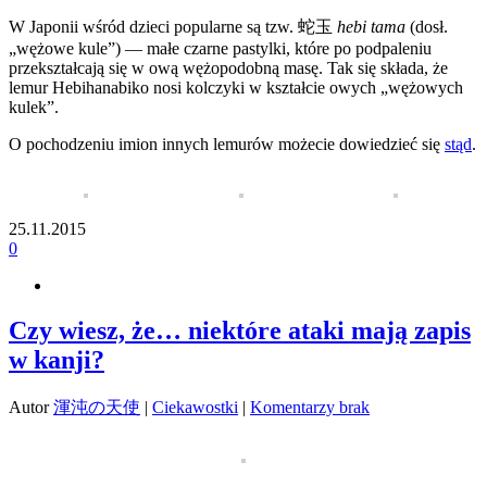
W Japonii wśród dzieci popularne są tzw.
蛇玉
hebi tama
(dosł.
„wężowe kule”) — małe czarne pastylki, które po podpaleniu
przekształcają się w ową wężopodobną masę. Tak się składa, że
lemur Hebihanabiko nosi kolczyki w kształcie owych „wężowych
kulek”.
O pochodzeniu imion innych lemurów możecie dowiedzieć się
stąd
.
25.11.2015
0
Czy wiesz, że… niektóre ataki mają zapis
w kanji?
Autor
渾沌の天使
|
Ciekawostki
|
Komentarzy brak