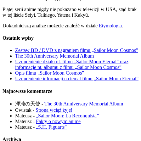
Piątej serii anime nigdy nie pokazano w telewizji w USA, stąd brak
w tej liście Seiyi, Taikiego, Yatena i Kakyū.
Dokładniejszą analizę możecie znaleźć w dziale
Etymologia
.
Ostatnie wpisy
Zestaw BD / DVD z nagraniem filmu „Sailor Moon Cosmos”
The 30th Anniversary Memorial Album
Uzupełnienie działu nt. filmu „Sailor Moon Eternal” oraz
informacje nt. albumu z filmu „Sailor Moon Cosmos”
Opis filmu „Sailor Moon Cosmos”
Uzupełnienie informacji na temat filmu „Sailor Moon Eternal”
Najnowsze komentarze
渾沌の天使
-
The 30th Anniversary Memorial Album
Cwistak
-
Strona wciąż żyje!
Mateusz
-
„Sailor Moon: La Reconquista”
Mateusz
-
Fakty o nowym anime
Mateusz
-
„S.H. Figuarts”
Archiwa