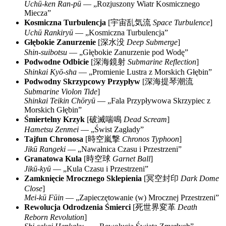
Uchū-ken Ran-pū
— „Rozjuszony Wiatr Kosmicznego
Miecza”
Kosmiczna Turbulencja
[
宇宙乱気流
Space Turbulence
]
Uchū Rankiryū
— „Kosmiczna Turbulencja”
Głębokie Zanurzenie
[
深水没
Deep Submerge
]
Shin-suibotsu
— „Głębokie Zanurzenie pod Wodę”
Podwodne Odbicie
[
深海鏡射
Submarine Reflection
]
Shinkai Kyō-sha
— „Promienie Lustra z Morskich Głębin”
Podwodny Skrzypcowy Przypływ
[
深海提琴潮流
Submarine Violon Tide
]
Shinkai Teikin Chōryū
— „Fala Przypływowa Skrzypiec z
Morskich Głębin”
Śmiertelny Krzyk
[
破滅喘鳴
Dead Scream
]
Hametsu Zenmei
— „Świst Zagłady”
Tajfun Chronosa
[
時空嵐撃
Chronos Typhoon
]
Jikū Rangeki
— „Nawałnica Czasu i Przestrzeni”
Granatowa Kula
[
時空球
Garnet Ball
]
Jikū-kyū
— „Kula Czasu i Przestrzeni”
Zamknięcie Mrocznego Sklepienia
[
冥空封印
Dark Dome
Close
]
Mei-kū Fūin
— „Zapieczętowanie (w) Mrocznej Przestrzeni”
Rewolucja Odrodzenia Śmierci
[
死世界変革
Death
Reborn Revolution
]