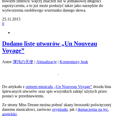
bowiem zmieścić więcej znaczeń niż w jednakowej długości
zapożyczeniu, a to już może posłużyć także jako narzędzie do
wytworzenia osobliwego wizerunku danego słowa.
25.11.2015
0
Dodano listę utworów „Un Nouveau
Voyage”
Autor
渾沌の天使
|
Aktualizacje
|
Komentarzy brak
Do artykułu z
opisem musicalu „Un Nouveau Voyage”
doszła lista
śpiewanych utworów oraz spis wszystkich zaklęć użytych przez
postaci w przedstawieniu.
Ze strony Miss Dream można pobrać skany broszurki poświęconej
danemu musicalowi, zarówno
oryginału
, jak i
tłumaczenia na jęz.
angielski
.