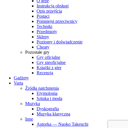
O grze
Instrukcja obsługi
Opis przejścia
Postaci
Pomniejsi przeciwnicy
Techniki
Przedmioty
Sklepy
Poziomy i doświadczenie
Cheaty
Pozostałe gry
Gry oficjalne
Gry nieoficjalne
Książki z gier
Recenzja
Gadżety
Varia
Źródła natchnienia
Etymologia
Sztuka i moda
Muzyka
Dyskografia
Muzyka klasyczna
Inne
Autorka — Naoko Takeuchi