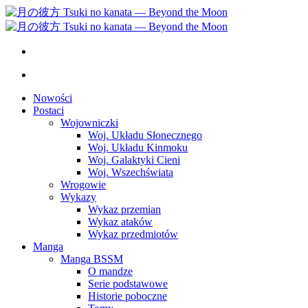
Nowości
Postaci
Wojowniczki
Woj. Układu Słonecznego
Woj. Układu Kinmoku
Woj. Galaktyki Cieni
Woj. Wszechświata
Wrogowie
Wykazy
Wykaz przemian
Wykaz ataków
Wykaz przedmiotów
Manga
Manga BSSM
O mandze
Serie podstawowe
Historie poboczne