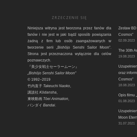
ZRZECZENIE SIĘ
Niniejsza witryna jest tworzona przez fanów dla
Zestaw BD 
fanów i nie jest w jaki bądź sposób powiązania
Cosmos”
02.09.2023
żadną z firm lub osób zaangażowanych w
tworzenie serii „Bishōjo Senshi Sailor Moon”.
The 30th A
Strona jest przeznaczona wyłącznie dla celów
19.08.2023
poznawczych.
Uzupełnieni
『美少女戦士セーラームーン』
oraz inform
„Bishōjo Senshi Sailor Moon”
Cosmos”
© 1992–2019
18.08.2023
竹内直子
Takeuchi Naoko
,
講談社
Kōdansha
,
Opis filmu
東映動画
Tōei Animation
,
01.08.2023
バンダイ
Bandai
.
Uzupełnieni
Moon Etern
31.07.2021