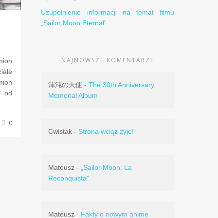
Uzupełnienie informacji na temat filmu
„Sailor Moon Eternal”
NAJNOWSZE KOMENTARZE
mion
iale
mion
渾沌の天使
-
The 30th Anniversary
e od
Memorial Album
0
Cwistak
-
Strona wciąż żyje!
Mateusz
-
„Sailor Moon: La
Reconquista”
Mateusz
-
Fakty o nowym anime