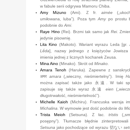
w fabule serii odgrywa Mamoru Chiba.
Amy Mizuno
(Ami). Z fr.
aimée
(„ukoch
umiłowana, luba”). Poza tym
Amy
po prostu 
podobnie do
Ami
.
Raye Hino
(Rei). Brzmi tak samo jak
Rei
. Zmie
jedynie pisownię.
Lita Kino
(Makoto). Wariant wyrazu Leda [gr.
Lḗda
], nazwy jednego z księżyców Jowisza
imienia jednej z licznych kochanek Zeusa.
Mina Aino
(Minako). Skrót od
Minako
.
Amara Tenoh
(Haruka). Zapewne z sanskryc
अमर
amara
(„wieczny, nieśmiertelny”). Imię
H
można zapisać także jako
永遠
. W taki s
zapisuje się także wyraz
永遠
eien
(„wiecz
długotrwałość, nieśmiertelność”).
Michelle Kaioh
(Michiru). Francuska wersja im
Michalina
. W wymowie jest dość podobnie do
Mic
Trista Meioh
(Setsuna). Z łac.
trīstis
(„smu
posępny”). Tłumacze błędnie zinterpretowali
Setsuna
jako pochodzące od wyrazu
切ない
set