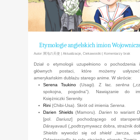
Etymologie angielskich imion Wojownicz
Autor
渾沌の天使
|
Aktualizacje
,
Ciekawostki
|
Komentarzy brak
Dział o etymologii uzupełniono o pochodzenia 
głównych postaci, które możemy usłysz
amerykańskim dublażu starego anime. W skrócie:
Serena Tsukino
(Usagi). Z łac.
serēna
(„cz
spokojna, pogodna”). Nawiązanie do imi
Księżniczki Serenity.
Rini
(Chibi-Usa). Skrót od imienia
Serena
.
Darien Shields
(Mamoru).
Darien
to wariant
D
[pol.
Dariusz
] pochodzącego od staropersk
Dārayavauš
(„podtrzymywacz dobra, strażnik dob
Shields
wywodzi się od
shield
„tarcza, osł
Odzwierciedla to rolę strażnika planety Ziemia, 