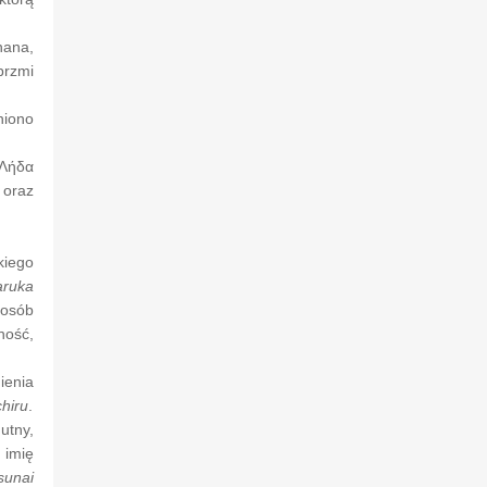
ana,
brzmi
niono
Λήδα
 oraz
kiego
aruka
posób
ność,
ienia
hiru
.
tny,
 imię
sunai