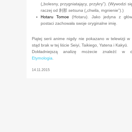
(„bolesny, przygniatający, przykry”). (Wywodzi si
raczej od
刹那
setsuna
(„chwila, mgnienie”).)
Hotaru Tomoe
(Hotaru). Jako jedyna z głó
postaci zachowała swoje oryginalne imię.
Piątej serii anime nigdy nie pokazano w telewizji w
stąd brak w tej liście Seiyi, Taikiego, Yatena i Kakyū.
Dokładniejszą analizę możecie znaleźć w dz
Etymologia
.
14.11.2015