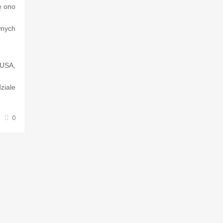
ę ono
wnych
 USA,
iale
0