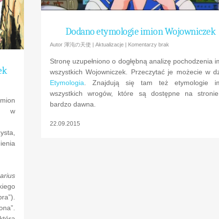
Dodano etymologie imion Wojowniczek
Autor
渾沌の天使
|
Aktualizacje
|
Komentarzy brak
Stronę uzupełniono o dogłębną analizę pochodzenia i
ek
wszystkich Wojowniczek. Przeczytać je możecie w dz
Etymologia
. Znajdują się tam też etymologie i
wszystkich wrogów, które są dostępne na stroni
imion
bardzo dawna.
eć w
22.09.2015
ysta,
enia
arius
iego
ra”).
ona”.
którą