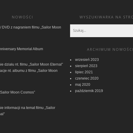
NOWOŚCI
WYSZUKIWARKA NA STR
/ DVD z nagraniem filmu „Sailor Moon
nniversary Memorial Album
ARCHIWUM NOWOŚC
wrzesień 2023
e działu nt. filmu „Sailor Moon Eternal”
sierpień 2023
acje nt. albumu z filmu „Sailor Moon
lipiec 2021
czerwiec 2020
maj 2020
październik 2019
 „Sailor Moon Cosmos”
e informacji na temat filmu „Sailor
al”