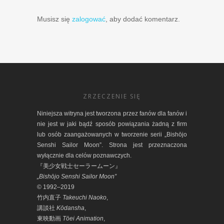
Musisz się
zalogować
, aby dodać komentarz.
ZRZECZENIE SIĘ
Niniejsza witryna jest tworzona przez fanów dla fanów i
nie jest w jaki bądź sposób powiązania żadną z firm
lub osób zaangażowanych w tworzenie serii „Bishōjo
Senshi Sailor Moon”. Strona jest przeznaczona
wyłącznie dla celów poznawczych.
『美少女戦士セーラームーン』
„Bishōjo Senshi Sailor Moon”
© 1992–2019
竹内直子
Takeuchi Naoko
,
講談社
Kōdansha
,
東映動画
Tōei Animation
,