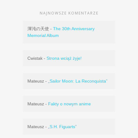
NAJNOWSZE KOMENTARZE
渾沌の天使
-
The 30th Anniversary
Memorial Album
Cwistak
-
Strona wciąż żyje!
Mateusz
-
„Sailor Moon: La Reconquista”
Mateusz
-
Fakty o nowym anime
Mateusz
-
„S.H. Figuarts”