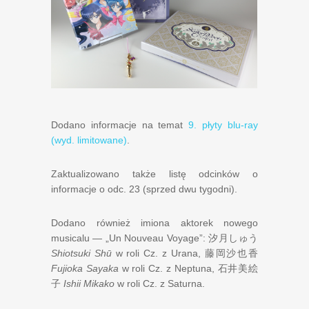
Dodano informacje na temat
9. płyty blu-ray
(wyd. limitowane)
.
Zaktualizowano także listę odcinków o
informacje o odc. 23 (sprzed dwu tygodni).
Dodano również imiona aktorek nowego
musicalu — „Un Nouveau Voyage”:
汐月しゅう
Shiotsuki Shū
w roli Cz. z Urana,
藤岡沙也香
Fujioka Sayaka
w roli Cz. z Neptuna,
石井美絵
子
Ishii Mikako
w roli Cz. z Saturna.