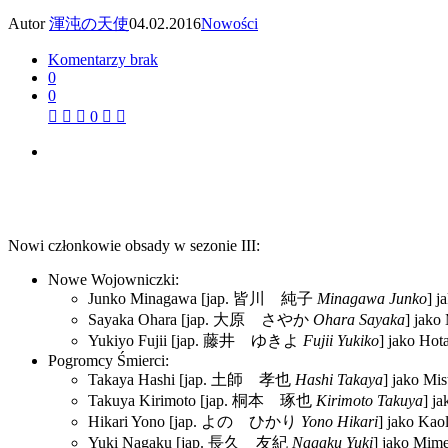
Autor
渾沌の天使
04.02.2016
Nowości
Komentarzy brak
0
0
0
Nowi członkowie obsady w sezonie III:
Nowe Wojowniczki:
Junko Minagawa [jap.
皆川 純子
Minagawa Junko
] j
Sayaka Ohara [jap.
大原 さやか
Ohara Sayaka
] jako
Yukiyo Fujii [jap.
藤井 ゆきよ
Fujii Yukiko
] jako Hot
Pogromcy Śmierci:
Takaya Hashi [jap.
土師 孝也
Hashi Takaya
] jako Mis
Takuya Kirimoto [jap.
桐本 琢也
Kirimoto Takuya
] j
Hikari Yono [jap.
よの ひかり
Yono Hikari
] jako Kaol
Yuki Nagaku [jap.
長久 友紀
Nagaku Yuki
] jako Mime