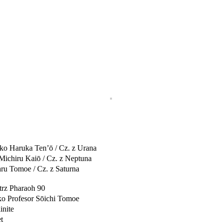
ako Haruka Ten’ō / Cz. z Urana
 Michiru Kaiō / Cz. z Neptuna
aru Tomoe / Cz. z Saturna
trz Pharaoh 90
ako Profesor Sōichi Tomoe
inite
t