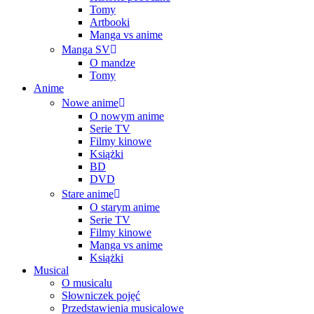
Tomy
Artbooki
Manga vs anime
Manga SV
O mandze
Tomy
Anime
Nowe anime
O nowym anime
Serie TV
Filmy kinowe
Książki
BD
DVD
Stare anime
O starym anime
Serie TV
Filmy kinowe
Manga vs anime
Książki
Musical
O musicalu
Słowniczek pojęć
Przedstawienia musicalowe