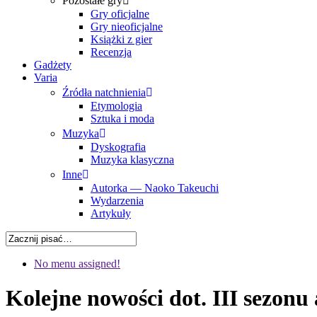
Pozostałe gry
Gry oficjalne
Gry nieoficjalne
Książki z gier
Recenzja
Gadżety
Varia
Źródła natchnienia
Etymologia
Sztuka i moda
Muzyka
Dyskografia
Muzyka klasyczna
Inne
Autorka — Naoko Takeuchi
Wydarzenia
Artykuły
No menu assigned!
Kolejne nowości dot. III sezonu