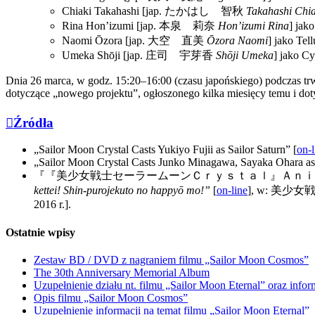
Chiaki Takahashi [jap.
たかはし 智秋
Takahashi Chia
Rina Hon’izumi [jap.
本泉 莉奈
Hon’izumi Rina
] jak
Naomi Ōzora [jap.
大空 直美
Ōzora Naomi
] jako Tell
Umeka Shōji [jap.
庄司 宇芽香
Shōji Umeka
] jako Cy
Dnia 26 marca, w godz. 15:20–16:00 (czasu japońskiego) podczas t
dotyczące „nowego projektu”, ogłoszonego kilka miesięcy temu i do
Źródła
„Sailor Moon Crystal Casts Yukiyo Fujii as Sailor Saturn” [
on-l
„Sailor Moon Crystal Casts Junko Minagawa, Sayaka Ohara as
『『美少女戦士セーラームーンＣｒｙｓｔａｌ』Ａｎｉ
kettei! Shin-purojekuto no happyō mo!”
[
on-line
], w:
美少女
‎2016 r.].
Ostatnie wpisy
Zestaw BD / DVD z nagraniem filmu „Sailor Moon Cosmos”
The 30th Anniversary Memorial Album
Uzupełnienie działu nt. filmu „Sailor Moon Eternal” oraz inf
Opis filmu „Sailor Moon Cosmos”
Uzupełnienie informacji na temat filmu „Sailor Moon Eternal”