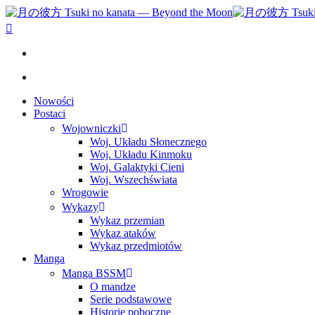
Nowości
Postaci
Wojowniczki
Woj. Układu Słonecznego
Woj. Układu Kinmoku
Woj. Galaktyki Cieni
Woj. Wszechświata
Wrogowie
Wykazy
Wykaz przemian
Wykaz ataków
Wykaz przedmiotów
Manga
Manga BSSM
O mandze
Serie podstawowe
Historie poboczne