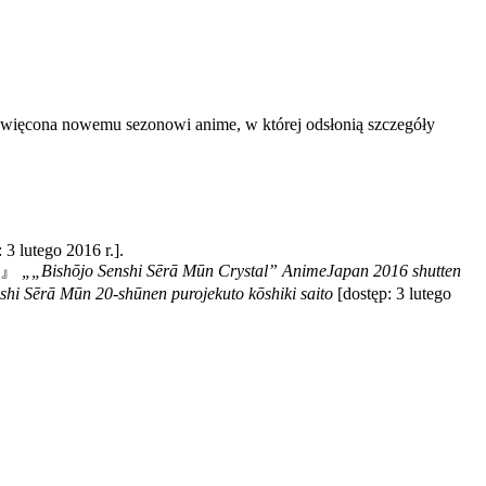
święcona nowemu sezonowi anime, w której odsłonią szczegóły
 3 lutego ‎2016 r.].
』
„„Bishōjo Senshi Sērā Mūn Crystal” AnimeJapan 2016 shutten
shi Sērā Mūn 20-shūnen purojekuto kōshiki saito
[dostęp: 3 lutego