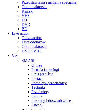
Przedstawienia i nagrania specjalne
Obsada aktorska
Książki
VHS
LD
DVD
BD
Live-action
O live-action
Lista odcinków
Obsada aktorska
DVD i VHS
Gry
SM AS
O grze
Instrukcja obsługi
Opis przejścia
Postaci
Pomniejsi przeciwnicy
Techniki
Przedmioty
Sklepy
Poziomy i doświadczenie
Cheaty