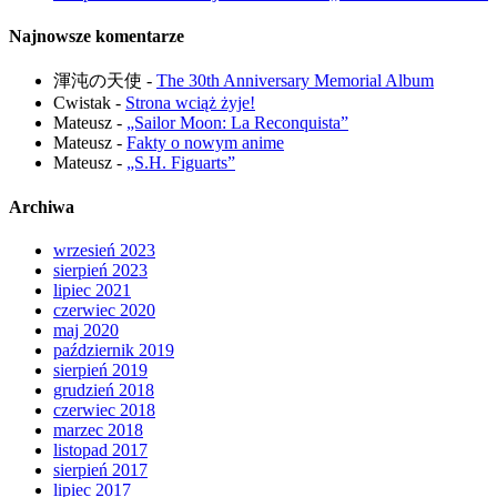
Najnowsze komentarze
渾沌の天使
-
The 30th Anniversary Memorial Album
Cwistak
-
Strona wciąż żyje!
Mateusz
-
„Sailor Moon: La Reconquista”
Mateusz
-
Fakty o nowym anime
Mateusz
-
„S.H. Figuarts”
Archiwa
wrzesień 2023
sierpień 2023
lipiec 2021
czerwiec 2020
maj 2020
październik 2019
sierpień 2019
grudzień 2018
czerwiec 2018
marzec 2018
listopad 2017
sierpień 2017
lipiec 2017