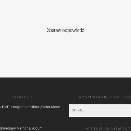
Zostaw odpowiedź
NOWOŚCI
WYSZUKIWARKA NA STR
/ DVD z nagraniem filmu „Sailor Moon
nniversary Memorial Album
ARCHIWUM NOWOŚC