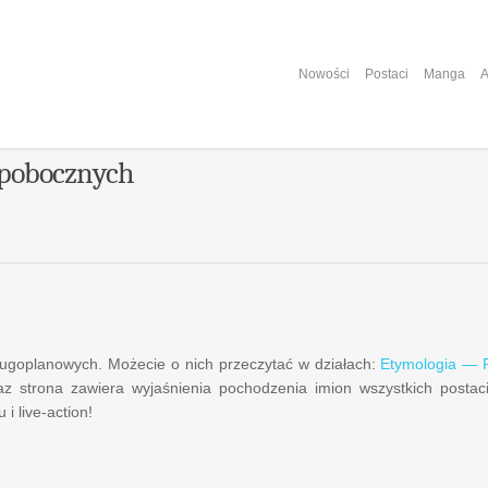
Nowości
Postaci
Manga
A
 pobocznych
drugoplanowych. Możecie o nich przeczytać w działach:
Etymologia — P
az strona zawiera wyjaśnienia pochodzenia imion wszystkich postaci
i live-action!