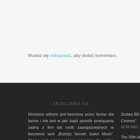
Musisz się
zalogować
, aby dodać komentarz.
ZRZECZENIE SIĘ
Niniejsza witryna jest tworzona przez fanów dla
Zestaw BD 
fanów i nie jest w jaki bądź sposób powiązania
Cosmos”
02.09.2023
żadną z firm lub osób zaangażowanych w
tworzenie serii „Bishōjo Senshi Sailor Moon”.
The 30th A