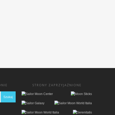
ONIE
STRONY ZAPRZYJAŹNIONE
I