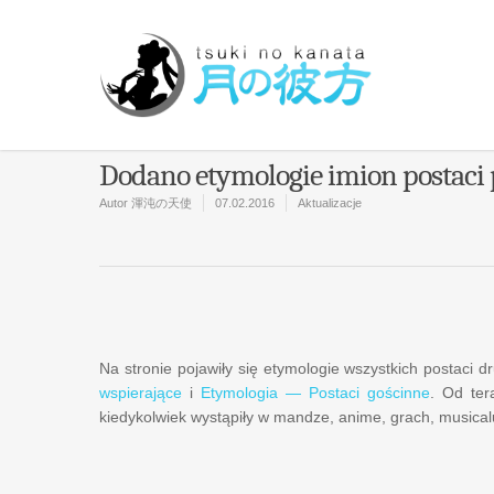
Dodano etymologie imion postaci
Autor
渾沌の天使
07.02.2016
Aktualizacje
Na stronie pojawiły się etymologie wszystkich postaci 
wspierające
i
Etymologia — Postaci gościnne
. Od ter
kiedykolwiek wystąpiły w mandze, anime, grach, musicalu 