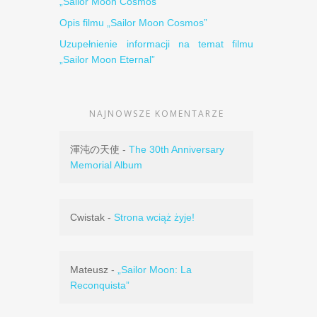
„Sailor Moon Cosmos”
Opis filmu „Sailor Moon Cosmos”
Uzupełnienie informacji na temat filmu
„Sailor Moon Eternal”
NAJNOWSZE KOMENTARZE
渾沌の天使
-
The 30th Anniversary
Memorial Album
Cwistak
-
Strona wciąż żyje!
Mateusz
-
„Sailor Moon: La
Reconquista”