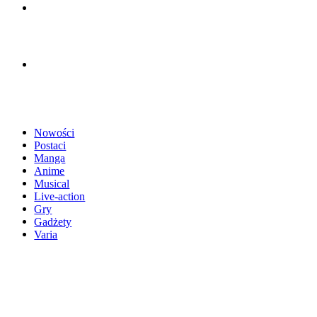
Nowości
Postaci
Manga
Anime
Musical
Live-action
Gry
Gadżety
Varia