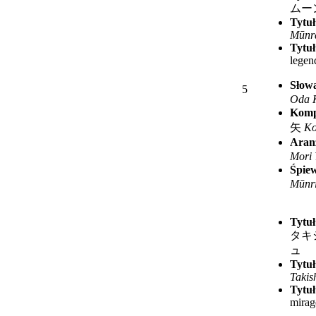
ムー
Tytuł
Mūnra
Tytuł
legen
Słow
5
Oda 
Komp
矢
Ko
Aran
Mori 
Śpie
Mūnr
Tytuł
タキ
ュ
Tytuł
Takis
Tytuł
mirag