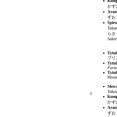
Komp
かず
Aran
ずお
Śpie
Takam
らさ
Saku
Tytuł
プリ
Tytuł
Purin
Tytuł
Moo
Słow
Takeu
3
Komp
かず
Aran
ずお