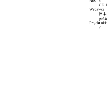
Nośnik:
CD 1 
Wydawca:
日本
gais
Projekt okł
?