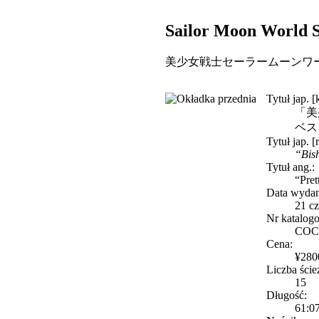
Sailor Moon World S
美少女戦士セーラームーンワ
Tytuł jap. [
「美
ベス
Tytuł jap. [
“Bis
Tytuł ang.:
“Pret
Data wydan
21 cz
Nr katalog
COC
Cena:
¥280
Liczba ście
15
Długość:
61:0