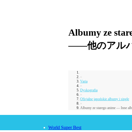
Albumy ze star
――他のアル
»
Varia
»
Dyskografia
»
Oficjalne japońskie albumy i single
»
Albumy ze starego anime — Inne al
World Super Best