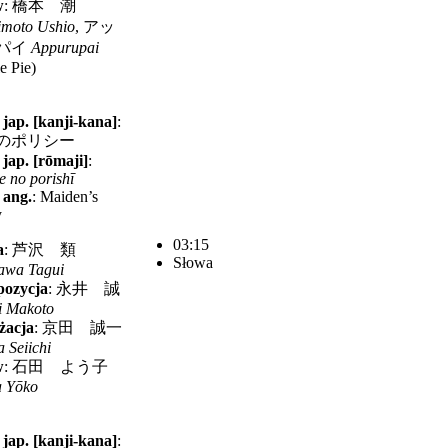
w
:
橋本 潮
imoto Ushio
,
アッ
パイ
Appurupai
e Pie)
 jap. [kanji-kana]
:
のポリシー
 jap. [rōmaji]
:
 no porishī
 ang.
:
Maiden’s
y
03:15
a
:
芦沢 類
Słowa
awa Tagui
ozycja
:
永井 誠
i Makoto
żacja
:
京田 誠一
 Seiichi
w
:
石田 よう子
a Yōko
 jap. [kanji-kana]
: