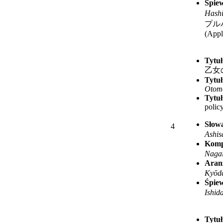
Śpie
Hash
プル
(Appl
Tytuł
乙女
Tytuł
Otome
Tytuł
polic
Słow
4
Ashis
Komp
Naga
Aran
Kyōda
Śpie
Ishid
Tytuł