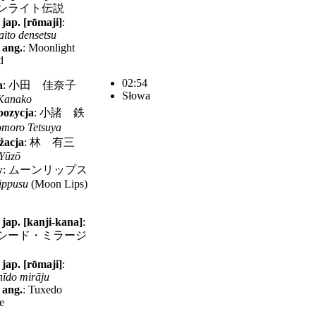
ンライト伝説
 jap. [rōmaji]
:
ito densetsu
 ang.
:
Moonlight
d
02:54
a
:
小田 佳奈子
Słowa
Kanako
ozycja
:
小諸 鉄
moro Tetsuya
żacja
:
林 有三
Yūzō
w
:
ムーンリップス
ippusu
(Moon Lips)
 jap. [kanji-kana]
:
シード・ミラージ
 jap. [rōmaji]
:
hīdo mirāju
 ang.
:
Tuxedo
e