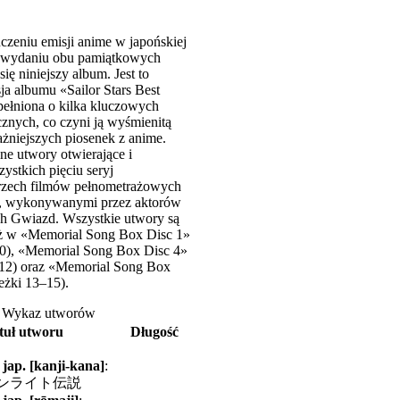
ńczeniu emisji anime w japońskiej
po wydaniu obu pamiątkowych
ię niniejszy album. Jest to
ja albumu «Sailor Stars Best
pełniona o kilka kluczowych
znych, co czyni ją wyśmienitą
żniejszych piosenek z anime.
ne utwory otwierające i
ystkich pięciu seryj
 trzech filmów pełnometrażowych
i, wykonywanymi przez aktorów
h Gwiazd. Wszystkie utwory są
ż w «Memorial Song Box Disc 1»
–10), «Memorial Song Box Disc 4»
1–12) oraz «Memorial Song Box
ieżki 13–15).
Wykaz utworów
tuł utworu
Długość
 jap. [kanji-kana]
:
ンライト伝説