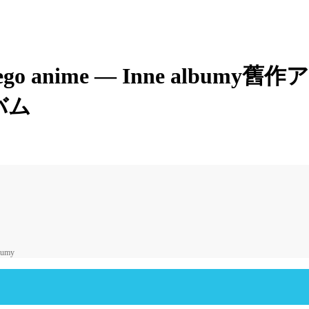
ego anime — Inne albumy
舊作
バム
bumy