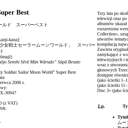
uper Best
Trzy lata po sko
telewizji oraz 
albumów ukazał s
ールド スーパーベスト
rozszerzona wers
Collection», uzu
utworów tematyc
kanji-kana]:
kompilacją najwa
少女戦士セーラームーンワールド」 スーパー
Zawiera oryginal
ト
zamykające z wsz
rōmaji]:
telewizyjnych i
hōjo Senshi Sērā Mūn Wārudo” Sūpā Besuto
wraz z utworam
głosowych Trzec
ty Soldier Sailor Moon World” Super Best
dostępne równie
ia:
(jako ścieżki 1
erwca 2006 r.
(jako ścieżki 1
owy:
Disc 3» (jako śc
X-30947
0 (z VAT)
Lp.
Ty
żek:
Tytuł
ムー
7