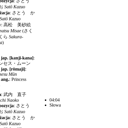
ozycja
:
さとう
お
Satō Kazuo
żacja
:
さとう か
Satō Kazuo
w
:
高松 美砂絵
atsu Misae
(
さく
くら
Sakura-
ra
)
 jap. [kanji-kana]
:
ンセス・ムーン
 jap. [rōmaji]
:
sesu Mūn
 ang.
:
Princess
n
a
:
武内 直子
04:04
chi Naoko
Słowa
ozycja
:
さとう
お
Satō Kazuo
żacja
:
さとう か
Satō Kazuo