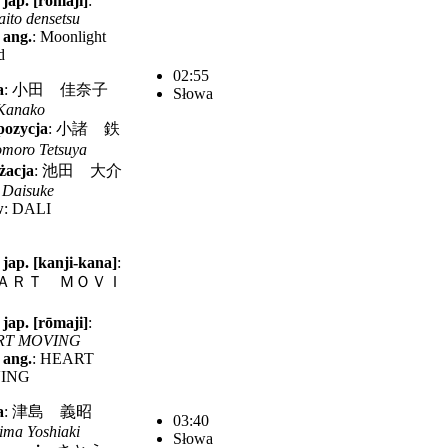
 jap. [rōmaji]
:
ito densetsu
 ang.
:
Moonlight
d
02:55
a
:
小田 佳奈子
Słowa
Kanako
ozycja
:
小諸 鉄
moro Tetsuya
żacja
:
池田 大介
 Daisuke
w
: DALI
 jap. [kanji-kana]
:
ＡＲＴ ＭＯＶＩ
 jap. [rōmaji]
:
RT MOVING
 ang.
:
HEART
ING
a
:
津島 義昭
03:40
ima Yoshiaki
Słowa