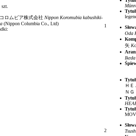
Tytuł
Mūnra
szt.
Tytuł
legen
コロムビア株式会社
Nippon Koromubia kabushiki-
ha
(Nippon Columbia Co., Ltd)
1
Słow
adki:
Oda 
Komp
矢
Ko
Aran
Ikeda
Śpie
Tytuł
ＨＥ
ＮＧ
Tytuł
HEA
Tytuł
MOV
Słow
2
Tsush