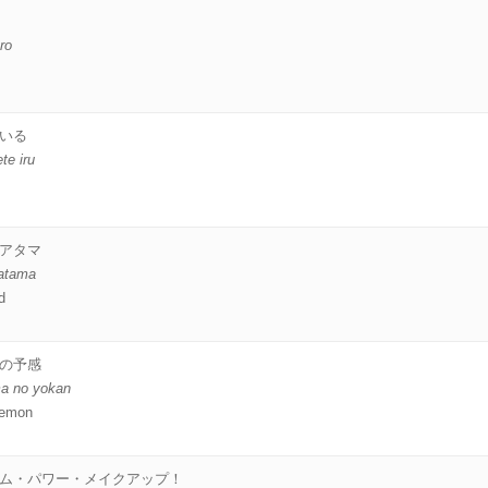
ro
いる
te iru
アタマ
atama
d
の予感
ma no yokan
Demon
ム・パワー・メイクアップ！