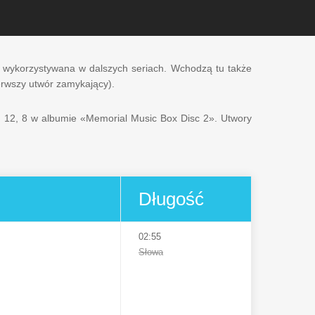
eż wykorzystywana w dalszych seriach. Wchodzą tu także
erwszy utwór zamykający).
3, 12, 8 w albumie «Memorial Music Box Disc 2». Utwory
Długość
02:55
Słowa