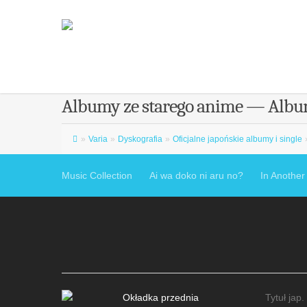
Albumy ze starego anime — Albumy
»
Varia
»
Dyskografia
»
Oficjalne japońskie albumy i single
Music Collection
Ai wa doko ni aru no?
In Anothe
Tytuł jap.