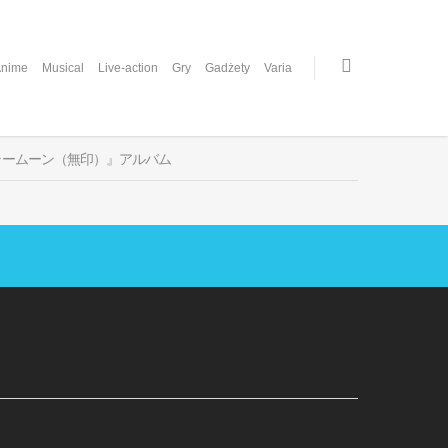
nime
Musical
Live-action
Gry
Gadżety
Varia
ラームーン（無印）』アルバム