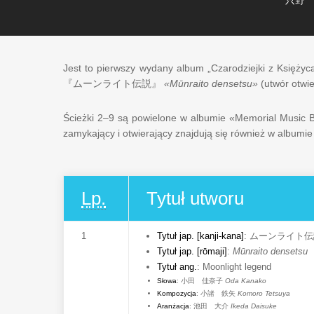
只野
Jest to pierwszy wydany album „Czarodziejki z Księżyc
『ムーンライト伝説』
«Mūnraito densetsu»
(utwór otwie
Ścieżki 2–9 są powielone w albumie «Memorial Music Bo
zamykający i otwierający znajdują się również w albumi
Lp.
Tytuł utworu
1
Tytuł jap. [kanji-kana]
:
ムーンライト伝
Tytuł jap. [rōmaji]
:
Mūnraito densetsu
Tytuł ang.
:
Moonlight legend
Słowa
:
小田 佳奈子
Oda Kanako
Kompozycja
:
小諸 鉄矢
Komoro Tetsuya
Aranżacja
:
池田 大介
Ikeda Daisuke