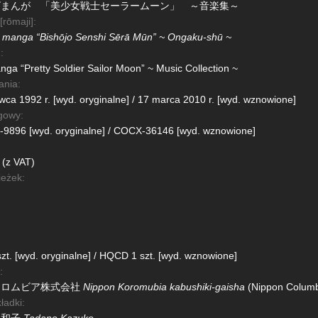
ビまんが 「美少女戦士セーラームーン」 ～音楽集～
 [rōmaji]:
i manga “Bishōjo Senshi Sērā Mūn” ~ Ongaku-shū ~
:
ga “Pretty Soldier Sailor Moon” ~ Music Collection ~
ania:
wca 1992 r. [wyd. oryginalne] / 17 marca 2010 r. [wyd. wznowione]
gowy:
9896 [wyd. oryginalne] / COCX-36146 [wyd. wznowione]
 (z VAT)
ieżek:
zt. [wyd. oryginalne] / HQCD 1 szt. [wyd. wznowione]
:
コロムビア株式会社
Nippon Koromubia kabushiki-gaisha
(Nippon Columbi
ładki: