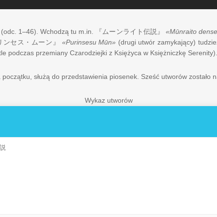
e (odc. 1–46). Wchodzą tu m.in.
『ムーンライト伝説』
«Mūnraito dens
リンセス・ムーン』
«Purinsesu Mūn»
(drugi utwór zamykający) tudzi
 tle podczas przemiany Czarodziejki z Księżyca w Księżniczkę Serenity)
 na początku, służą do przedstawienia piosenek. Sześć utworów zostało
Wykaz utworów
説