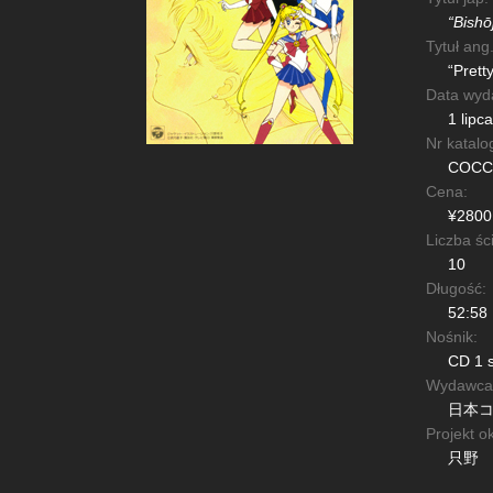
“Bishō
Tytuł ang.
“Prett
Data wyd
1 lipc
Nr katalo
COCC-
Cena:
¥2800
Liczba śc
10
Długość:
52:58
Nośnik:
CD 1 s
Wydawca
日本
Projekt ok
只野