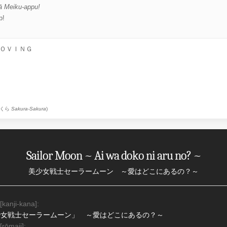
 Meiku-appu!
p!
ＯＶＩＮＧ
くら
Sakura-Sakura
)
Sailor Moon ~ Ai wa doko ni aru no? ~
美少女戦士セーラームーン ～愛はどこにあるの？～
 [kanji-kana]:
少女戦士セーラームーン」 ～愛はどこにあるの？～
 [rōmaji]: