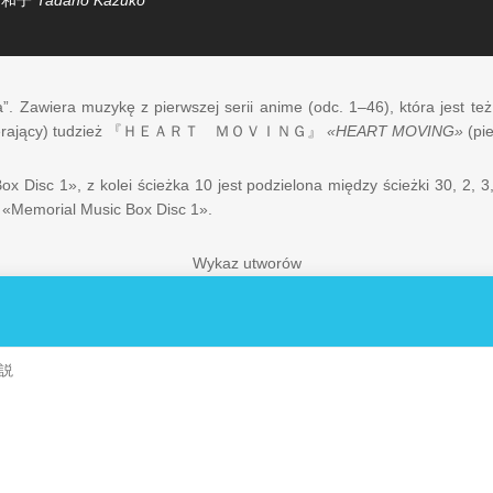
 和子
Tadano Kazuko
a”. Zawiera muzykę z pierwszej serii anime (odc. 1–46), która jest t
rający) tudzież
『ＨＥＡＲＴ ＭＯＶＩＮＧ』
«HEART MOVING»
(pi
x Disc 1», z kolei ścieżka 10 jest podzielona między ścieżki 30, 2, 
e «Memorial Music Box Disc 1».
Wykaz utworów
説