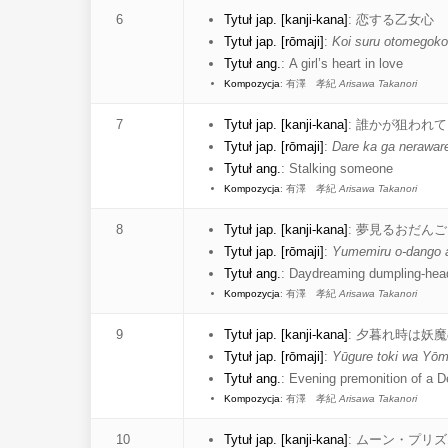
6
Tytuł jap. [kanji-kana]
:
恋する乙女心
Tytuł jap. [rōmaji]
:
Koi suru otomegoko
Tytuł ang.
:
A girl’s heart in love
Kompozycja
:
有澤 孝紀
Arisawa Takanori
7
Tytuł jap. [kanji-kana]
:
誰かが狙われて
Tytuł jap. [rōmaji]
:
Dare ka ga neraware
Tytuł ang.
:
Stalking someone
Kompozycja
:
有澤 孝紀
Arisawa Takanori
8
Tytuł jap. [kanji-kana]
:
夢見るおだんご
Tytuł jap. [rōmaji]
:
Yumemiru o-dango 
Tytuł ang.
:
Daydreaming dumpling-hea
Kompozycja
:
有澤 孝紀
Arisawa Takanori
9
Tytuł jap. [kanji-kana]
:
夕暮れ時は妖魔
Tytuł jap. [rōmaji]
:
Yūgure toki wa Yō
Tytuł ang.
:
Evening premonition of a 
Kompozycja
:
有澤 孝紀
Arisawa Takanori
10
Tytuł jap. [kanji-kana]
:
ムーン・プリズ