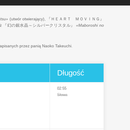
etsu»
(utwór otwierający),
『ＨＥＡＲＴ ＭＯＶＩＮＧ』
eż
『幻の銀水晶～シルバークリスタル』
«Maboroshi no
.
 napisanych przez panią Naoko Takeuchi.
Długość
02:55
Słowa