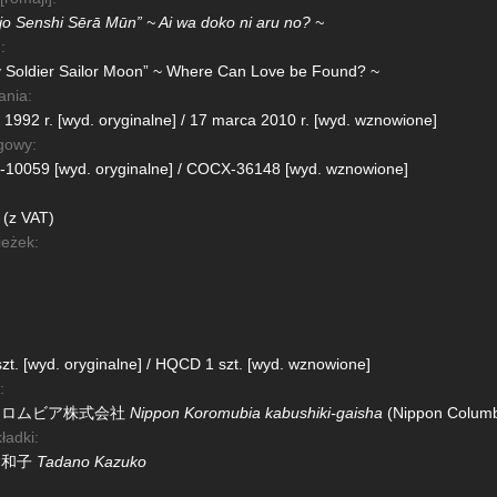
jo Senshi Sērā Mūn” ~ Ai wa doko ni aru no? ~
:
y Soldier Sailor Moon” ~ Where Can Love be Found? ~
ania:
a 1992 r. [wyd. oryginalne] / 17 marca 2010 r. [wyd. wznowione]
gowy:
10059 [wyd. oryginalne] / COCX-36148 [wyd. wznowione]
 (z VAT)
ieżek:
zt. [wyd. oryginalne] / HQCD 1 szt. [wyd. wznowione]
:
コロムビア株式会社
Nippon Koromubia kabushiki-gaisha
(Nippon Columbi
ładki:
 和子
Tadano Kazuko