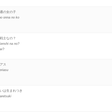
通の女の子
 no onna no ko
戦士なの？
Senshi na no?
er?
アス
eriasu
いは生まれつき
retsuki