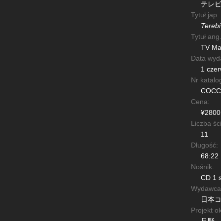
テレ
Tytuł jap.
Tereb
Tytuł ang.
TV Man
Data wyd
1 czer
Nr katalo
COCC-
Cena:
¥2800
Liczba śc
11
Długość:
68:22
Nośnik:
CD 1 s
Wydawca
日本
Projekt ok