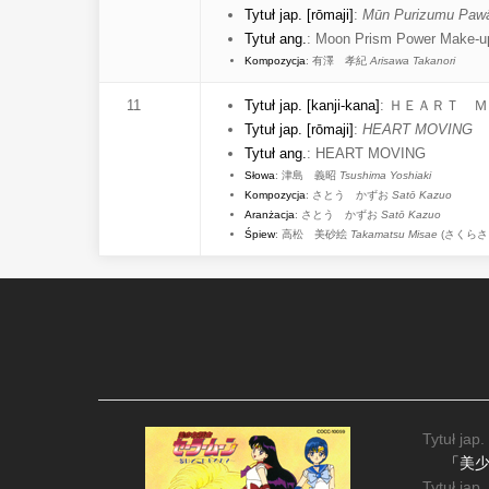
Tytuł jap. [rōmaji]
:
Mūn Purizumu Pawā
Tytuł ang.
:
Moon Prism Power Make-u
Kompozycja
:
有澤 孝紀
Arisawa Takanori
11
Tytuł jap. [kanji-kana]
:
ＨＥＡＲＴ Ｍ
Tytuł jap. [rōmaji]
:
HEART MOVING
Tytuł ang.
:
HEART MOVING
Słowa
:
津島 義昭
Tsushima Yoshiaki
Kompozycja
:
さとう かずお
Satō Kazuo
Aranżacja
:
さとう かずお
Satō Kazuo
Śpiew
:
高松 美砂絵
Takamatsu Misae
(
さくらさ
Tytuł jap.
「美
Tytuł jap.