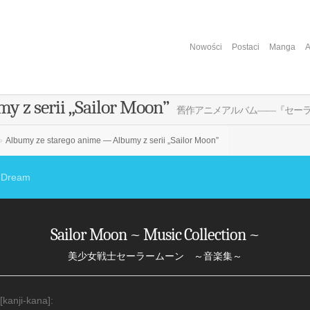
Nowości
Postaci
Manga
A
 z serii „Sailor Moon”
舊作アニメアルバム――『セー
»
Albumy ze starego anime — Albumy z serii „Sailor Moon”
r Dream
Sailor Moon ~ Music Collection ~
美少女戦士セーラームーン ～音楽集～
 [kanji-kana]: