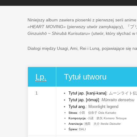
Niniejszy album zawiera piosenki z pierwszej serii anim
«HEART MOVING»
(pierwszy utwór zamykający),
『プ
Ginzuishō ~ Shirubā Kurisutaru»
(utwór, który słychać w
Dialogi między Usagi, Ami, Rei i Luną, pojawiające się
Lp.
Tytuł utworu
1
Tytuł jap. [kanji-kana]
:
ムーンライト伝
Tytuł jap. [rōmaji]
:
Mūnraito densetsu
Tytuł ang.
:
Moonlight legend
Słowa
:
小田 佳奈子
Oda Kanako
Kompozycja
:
小諸 鉄矢
Komoro Tetsuya
Aranżacja
:
池田 大介
Ikeda Daisuke
Śpiew
: DALI