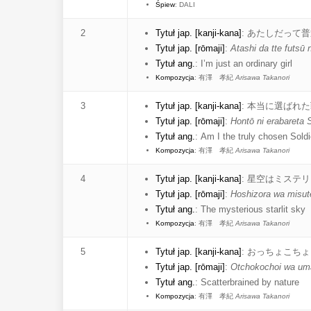
Śpiew
: DALI
2
Tytuł jap. [kanji-kana]
:
あたしだって普
Tytuł jap. [rōmaji]
:
Atashi da tte futsū
Tytuł ang.
:
I’m just an ordinary girl
Kompozycja
:
有澤 孝紀
Arisawa Takanori
3
Tytuł jap. [kanji-kana]
:
本当に選ばれた
Tytuł jap. [rōmaji]
:
Hontō ni erabareta 
Tytuł ang.
:
Am I the truly chosen Soldi
Kompozycja
:
有澤 孝紀
Arisawa Takanori
4
Tytuł jap. [kanji-kana]
:
星空はミステリ
Tytuł jap. [rōmaji]
:
Hoshizora wa misut
Tytuł ang.
:
The mysterious starlit sky
Kompozycja
:
有澤 孝紀
Arisawa Takanori
5
Tytuł jap. [kanji-kana]
:
おっちょこちょ
Tytuł jap. [rōmaji]
:
Otchokochoi wa uma
Tytuł ang.
:
Scatterbrained by nature
Kompozycja
:
有澤 孝紀
Arisawa Takanori