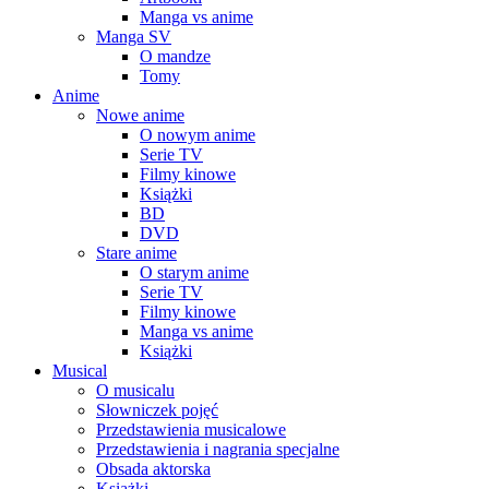
Manga vs anime
Manga SV
O mandze
Tomy
Anime
Nowe anime
O nowym anime
Serie TV
Filmy kinowe
Książki
BD
DVD
Stare anime
O starym anime
Serie TV
Filmy kinowe
Manga vs anime
Książki
Musical
O musicalu
Słowniczek pojęć
Przedstawienia musicalowe
Przedstawienia i nagrania specjalne
Obsada aktorska
Książki