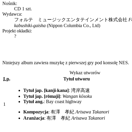
Nośnik:
CD 1 szt.
Wydawca:
フォルテ ミュージックエンタテインメント株式会社
F
kabushiki-gaisha
(Nippon Columbia Co., Ltd)
Projekt okładki:
?
Niniejszy album zawiera muzykę z pierwszej gry pod konsolę NES.
Wykaz utworów
Lp.
Tytuł utworu
Tytuł jap. [kanji-kana]
:
湾岸高速
Tytuł jap. [rōmaji]
:
Wangan kōsoku
Tytuł ang.
:
Bay coast highway
1
Kompozycja
:
有澤 孝紀
Arisawa Takanori
Aranżacja
:
有澤 孝紀
Arisawa Takanori