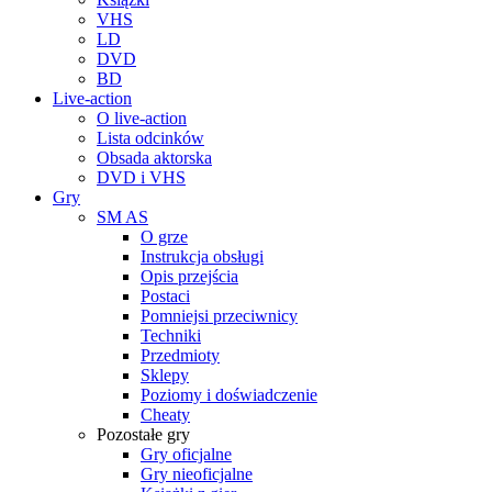
VHS
LD
DVD
BD
Live-action
O live-action
Lista odcinków
Obsada aktorska
DVD i VHS
Gry
SM AS
O grze
Instrukcja obsługi
Opis przejścia
Postaci
Pomniejsi przeciwnicy
Techniki
Przedmioty
Sklepy
Poziomy i doświadczenie
Cheaty
Pozostałe gry
Gry oficjalne
Gry nieoficjalne