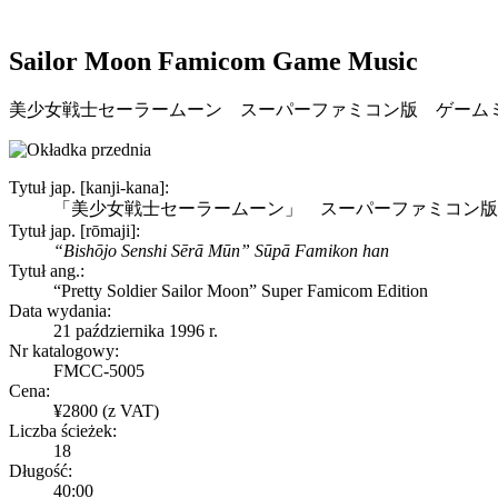
Sailor Moon Famicom Game Music
美少女戦士セーラームーン スーパーファミコン版 ゲーム
Tytuł jap. [kanji-kana]:
「美少女戦士セーラームーン」 スーパーファミコン版
Tytuł jap. [rōmaji]:
“Bishōjo Senshi Sērā Mūn” Sūpā Famikon han
Tytuł ang.:
“Pretty Soldier Sailor Moon” Super Famicom Edition
Data wydania:
21 października 1996 r.
Nr katalogowy:
FMCC-5005
Cena:
¥2800 (z VAT)
Liczba ścieżek:
18
Długość:
40:00