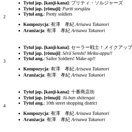
Tytuł jap. [kanji-kana]
:
プリティ・ソルジャーズ
Tytuł jap. [rōmaji]
:
Puriti sorujāzu
Tytuł ang.
:
Pretty soldiers
2
Kompozycja
:
有澤 孝紀
Arisawa Takanori
Aranżacja
:
有澤 孝紀
Arisawa Takanori
Tytuł jap. [kanji-kana]
:
セーラー戦士！メイクアッ
Tytuł jap. [rōmaji]
:
Sērā Senshi! Meiku-appu!!
Tytuł ang.
:
Sailor Soldiers! Make-up!!
3
Kompozycja
:
有澤 孝紀
Arisawa Takanori
Aranżacja
:
有澤 孝紀
Arisawa Takanori
Tytuł jap. [kanji-kana]
:
十番商店街
Tytuł jap. [rōmaji]
:
Jū-ban shōtengai
Tytuł ang.
:
10th street shopping district
4
Kompozycja
:
有澤 孝紀
Arisawa Takanori
Aranżacja
:
有澤 孝紀
Arisawa Takanori