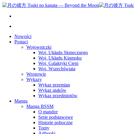
Nowości
Postaci
Wojowniczki
Woj. Układu Słonecznego
Woj. Układu Kinmoku
Woj. Galaktyki Cieni
Woj. Wszechświata
Wrogowie
Wykazy
Wykaz przemian
Wykaz ataków
Wykaz przedmiotów
Manga
Manga BSSM
O mandze
Serie podstawowe
Historie poboczne
Tomy
Artbooki