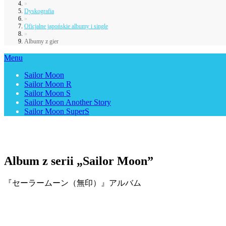
»
Dyskografia
»
Oficjalne japońskie albumy i single
»
Albumy z gier
Menu
Sailor Moon
Sailor Moon R
Sailor Moon S
Sailor Moon Another Story
Sailor Moon SuperS
Album z serii „Sailor Moon”
『セーラームーン（無印）』アルバム