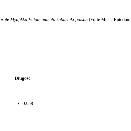
orute Myūjikku Entateinmento kabushiki-gaisha
(Forte Music Entertain
Długość
02:58