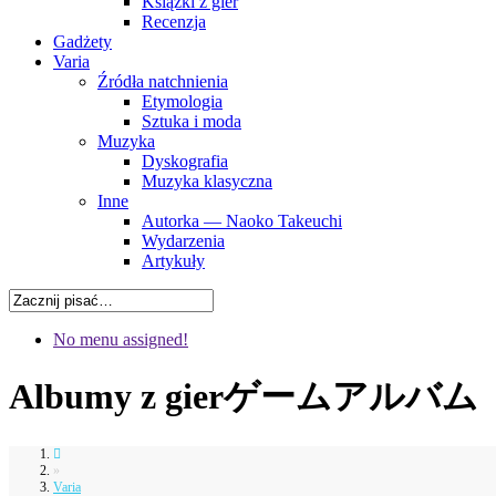
Książki z gier
Recenzja
Gadżety
Varia
Źródła natchnienia
Etymologia
Sztuka i moda
Muzyka
Dyskografia
Muzyka klasyczna
Inne
Autorka — Naoko Takeuchi
Wydarzenia
Artykuły
No menu assigned!
Albumy z gier
ゲームアルバム
»
Varia